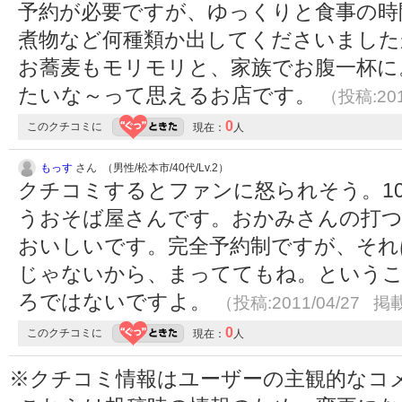
予約が必要ですが、ゆっくりと食事の時
煮物など何種類か出してくださいました
お蕎麦もモリモリと、家族でお腹一杯に
たいな～って思えるお店です。
（投稿:201
0
このクチコミに
現在：
人
もっす
さん （男性/松本市/40代/Lv.2）
クチコミするとファンに怒られそう。10
うおそば屋さんです。おかみさんの打
おいしいです。完全予約制ですが、それ
じゃないから、まっててもね。という
ろではないですよ。
（投稿:2011/04/27 掲載
0
このクチコミに
現在：
人
※クチコミ情報はユーザーの主観的なコ