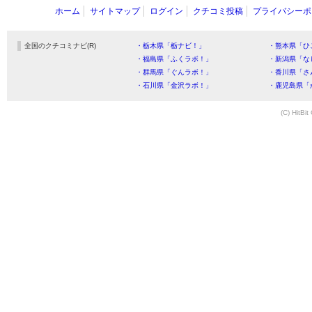
ホーム
サイトマップ
ログイン
クチコミ投稿
プライバシーポ
全国のクチコミナビ(R)
・栃木県「栃ナビ！」
・熊本県「ひ
・福島県「ふくラボ！」
・新潟県「な
・群馬県「ぐんラボ！」
・香川県「さ
・石川県「金沢ラボ！」
・鹿児島県「
(C) HitBit