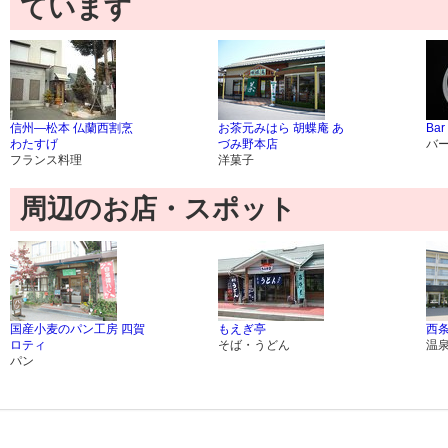
ています
信州―松本 仏蘭西割烹
お茶元みはら 胡蝶庵 あ
Bar
わたすげ
づみ野本店
バ
フランス料理
洋菓子
周辺のお店・スポット
国産小麦のパン工房 四賀
もえぎ亭
西条
ロティ
そば・うどん
温
パン