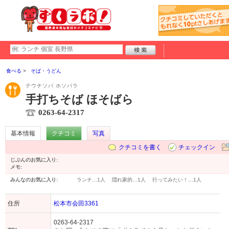
食べる
そば・うどん
テウチソバ ホソバラ
手打ちそば ほそばら
0263-64-2317
基本情報
クチコミ
写真
クチコミを書く
チェックイン
じぶんのお気に入り:
メモ:
みんなのお気に入り:
ランチ…
1人
隠れ家的…
1人
行ってみたい！…
1人
住所
松本市会田3361
0263-64-2317