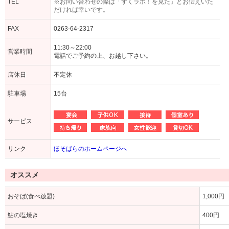
TEL
※お問い合わせの際は「ずくラボ！を見た」とお伝えいた
だければ幸いです。
FAX
0263-64-2317
11:30～22:00
営業時間
電話でご予約の上、お越し下さい。
店休日
不定休
駐車場
15台
サービス
リンク
ほそばらのホームページへ
オススメ
おそば(食べ放題)
1,000円
鮎の塩焼き
400円