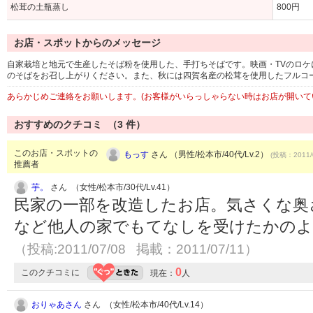
松茸の土瓶蒸し
800円
お店・スポットからのメッセージ
自家栽培と地元で生産したそば粉を使用した、手打ちそばです。映画・TVのロ
のそばをお召し上がりください。また、秋には四賀名産の松茸を使用したフルコ
あらかじめご連絡をお願いします。(お客様がいらっしゃらない時はお店が開いて
おすすめのクチコミ （
3
件）
このお店・スポットの
もっす
さん （男性/松本市/40代/Lv.2）
(投稿：2011/
推薦者
芋。
さん （女性/松本市/30代/Lv.41）
民家の一部を改造したお店。気さくな奥
など他人の家でもてなしを受けたかのよ
（投稿:2011/07/08 掲載：2011/07/11）
0
このクチコミに
現在：
人
おりゃあさん
さん （女性/松本市/40代/Lv.14）