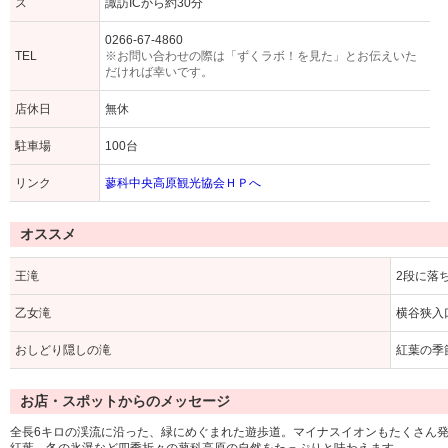
ス
諏訪ICから約30分
0266-67-4860
TEL
※お問い合わせの際は「ずくラボ！を見た」とお伝えいた
だければ幸いです。
店休日
無休
駐車場
100台
リンク
蓼科中央高原観光協会ＨＰへ
オススメ
王滝
2段に落
乙女滝
横谷狭入
おしどり隠しの滝
紅葉の季
お店・スポットからのメッセージ
全長6キロの渓流に沿った、緑にめぐまれた遊歩道。マイナスイオンもたくさん