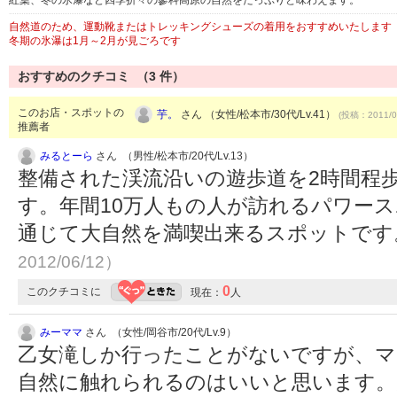
紅葉、冬の氷瀑など四季折々の蓼科高原の自然をたっぷりと味わえます。
自然道のため、運動靴またはトレッキングシューズの着用をおすすめいたします
冬期の氷瀑は1月～2月が見ごろです
おすすめのクチコミ （
3
件）
このお店・スポットの
芋。
さん （女性/松本市/30代/Lv.41）
(投稿：2011/0
推薦者
みるとーら
さん （男性/松本市/20代/Lv.13）
整備された渓流沿いの遊歩道を2時間程
す。年間10万人もの人が訪れるパワー
通じて大自然を満喫出来るスポットで
2012/06/12）
0
このクチコミに
現在：
人
みーママ
さん （女性/岡谷市/20代/Lv.9）
乙女滝しか行ったことがないですが、マ
自然に触れられるのはいいと思います。