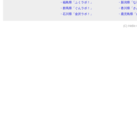
・福島県「ふくラボ！」
・新潟県「な
・群馬県「ぐんラボ！」
・香川県「さ
・石川県「金沢ラボ！」
・鹿児島県「
(C) HitBit