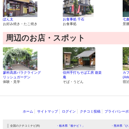
ぽん太
お食事処 千石
七
お好み焼き・たこ焼き
お食事処
景
周辺のお店・スポット
蓼科高原バラクライング
信州手打ちそば工房 遊楽
カ
リッシュガーデン
庵
(Ar
体験・見学
そば・うどん
宿
ホーム
サイトマップ
ログイン
クチコミ投稿
プライバシーポ
全国のクチコミナビ(R)
・栃木県「栃ナビ！」
・熊本県「ひ