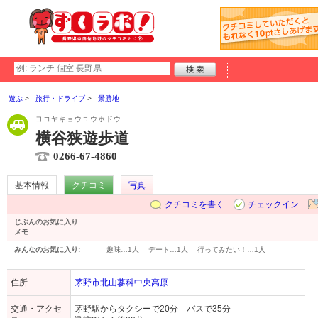
遊ぶ
旅行・ドライブ
景勝地
ヨコヤキョウユウホドウ
横谷狭遊歩道
0266-67-4860
基本情報
クチコミ
写真
クチコミを書く
チェックイン
じぶんのお気に入り:
メモ:
みんなのお気に入り:
趣味…
1人
デート…
1人
行ってみたい！…
1人
住所
茅野市北山蓼科中央高原
交通・アクセ
茅野駅からタクシーで20分 バスで35分