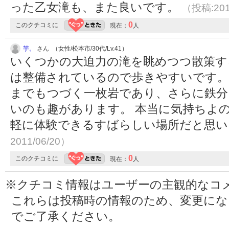
った乙女滝も、また良いです。
（投稿:201
0
このクチコミに
現在：
人
芋。
さん （女性/松本市/30代/Lv.41）
いくつかの大迫力の滝を眺めつつ散策す
は整備されているので歩きやすいです。
までもつづく一枚岩であり、さらに鉄分
いのも趣があります。 本当に気持ちよ
軽に体験できるすばらしい場所だと思
2011/06/20）
0
このクチコミに
現在：
人
※クチコミ情報はユーザーの主観的なコ
これらは投稿時の情報のため、変更に
でご了承ください。