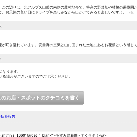
。この辺りは、北アルプス山麓の南側の農村地帯で、特産の野菜畑や林檎の果樹園
で、お天気の良い日にドライブを楽しみながら出かけてみると楽しいですよ。
（投
人
花が咲き乱れています。安曇野の空気と山に囲まれた土地にあるお花畑という感じ
人
になります。
いる場合がございますのでご了承ください。
このお店・スポットのクチコミを書く
移転を報告