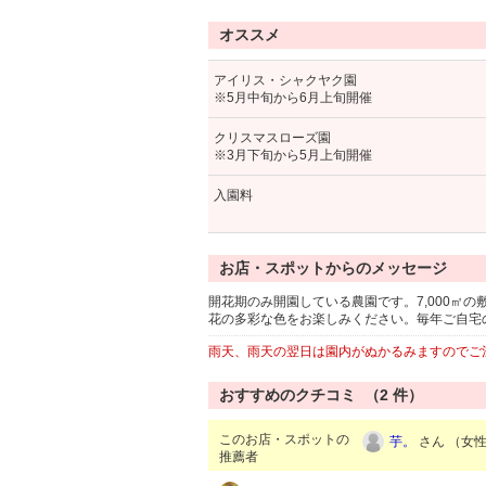
オススメ
アイリス・シャクヤク園
※5月中旬から6月上旬開催
クリスマスローズ園
※3月下旬から5月上旬開催
入園料
お店・スポットからのメッセージ
開花期のみ開園している農園です。7,000㎡
花の多彩な色をお楽しみください。毎年ご自宅
雨天、雨天の翌日は園内がぬかるみますのでご
おすすめのクチコミ （
2
件）
このお店・スポットの
芋。
さん （女性/
推薦者