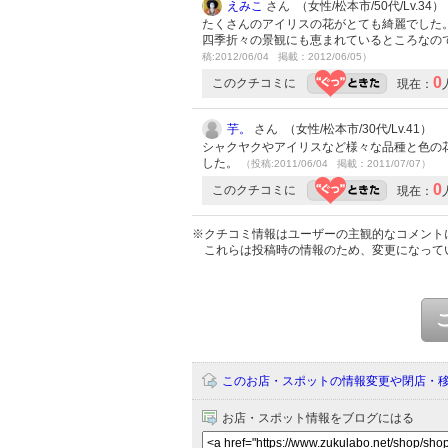
えみこ
さん （女性/松本市/50代/Lv.34）
たくさんのアイリスの花がとても綺麗でした
四季折々の景観にも恵まれているところなの
稿:2012/06/04 掲載：2012/06/05）
0
このクチコミに
現在：
芋。
さん （女性/松本市/30代/Lv.41）
シャクヤクやアイリスなど様々な品種と色の
した。
（投稿:2011/06/04 掲載：2011/07/07）
0
このクチコミに
現在：
※クチコミ情報はユーザーの主観的なコメント
これらは投稿時の情報のため、変更になって
このお店・スポットの情報変更や閉店・
お店・スポット情報をブログにはる