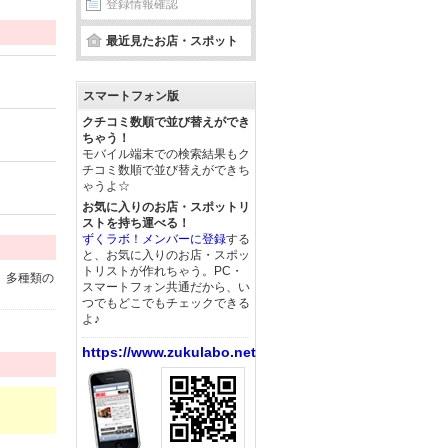
登録情報確認
最近見たお店・スポット
スマートフォン版
クチコミ数順で並び替えができ
ちゃう！
モバイル端末での検索結果もク
チコミ数順で並び替えができち
ゃうよ☆
お気に入りのお店・スポットリ
ストを持ち運べる！
ずくラボ！メンバーに登録
する
と、お気に入りのお店・スポッ
トリストが作れちゃう。PC・
。多種類の
スマートフォン共通だから、い
つでもどこでもチェックできる
よ♪
https://www.zukulabo.net/