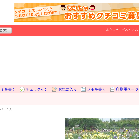
ようこそ！
ゲスト
さん
コミを書く
チェックイン
お気に入り
メモを書く
印刷用ページ
い！…
1人