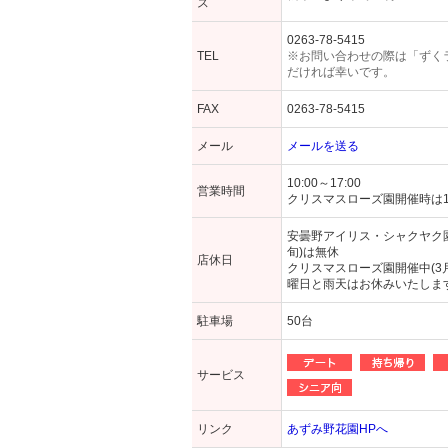
ス
0263-78-5415
TEL
※お問い合わせの際は「ずく
だければ幸いです。
FAX
0263-78-5415
メール
メールを送る
10:00～17:00
営業時間
クリスマスローズ園開催時は10
安曇野アイリス・シャクヤク園
旬)は無休
店休日
クリスマスローズ園開催中(3
曜日と雨天はお休みいたしま
駐車場
50台
サービス
リンク
あずみ野花園HPへ