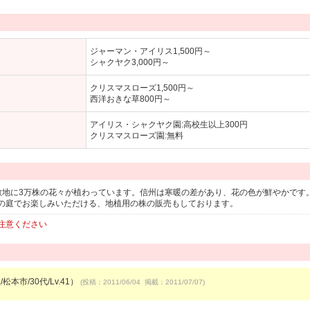
ジャーマン・アイリス1,500円～
シャクヤク3,000円～
クリスマスローズ1,500円～
西洋おきな草800円～
アイリス・シャクヤク園:高校生以上300円
クリスマスローズ園:無料
の敷地に3万株の花々が植わっています。信州は寒暖の差があり、花の色が鮮やかです
の庭でお楽しみいただける、地植用の株の販売もしております。
注意ください
松本市/30代/Lv.41）
(投稿：2011/06/04 掲載：2011/07/07)