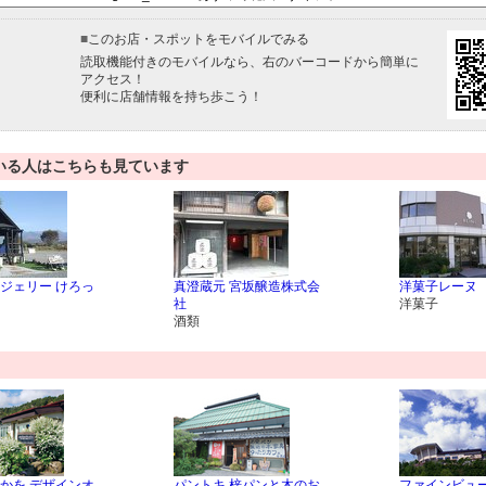
■
このお店・スポットをモバイルでみる
読取機能付きのモバイルなら、右のバーコードから簡単に
アクセス！
便利に店舗情報を持ち歩こう！
いる人はこちらも見ています
ジェリー けろっ
真澄蔵元 宮坂醸造株式会
洋菓子レーヌ
社
洋菓子
酒類
かを デザインオ
パントキ 梓パンと木のお
ファインビュ