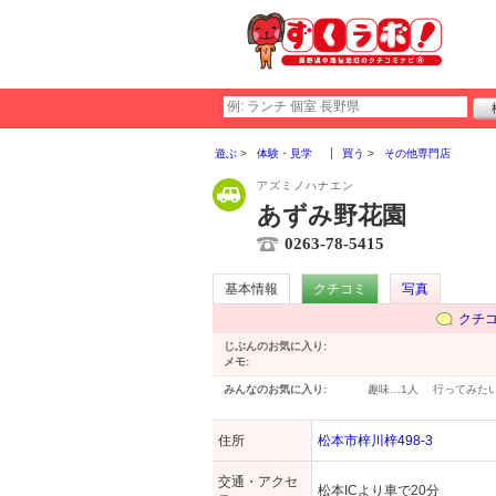
遊ぶ
体験・見学
買う
その他専門店
アズミノハナエン
あずみ野花園
0263-78-5415
基本情報
クチコミ
写真
クチ
じぶんのお気に入り:
メモ:
みんなのお気に入り:
趣味…
1人
行ってみた
住所
松本市梓川梓498-3
交通・アクセ
松本ICより車で20分