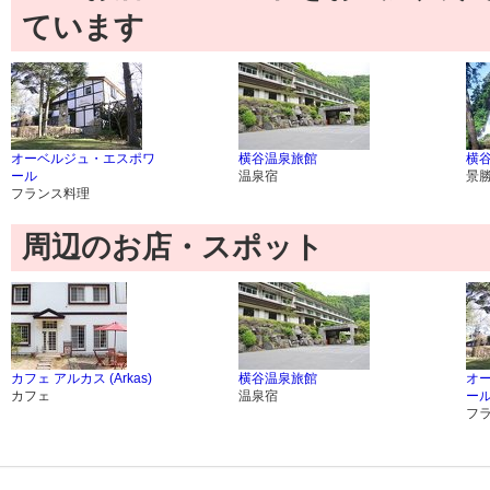
ています
オーベルジュ・エスポワ
横谷温泉旅館
横
ール
温泉宿
景
フランス料理
周辺のお店・スポット
カフェ アルカス (Arkas)
横谷温泉旅館
オ
カフェ
温泉宿
ー
フ