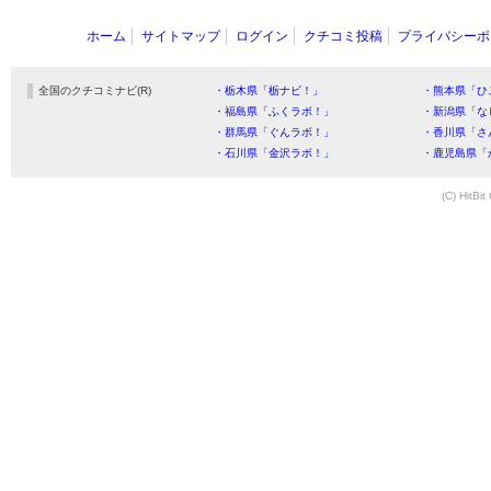
ホーム
サイトマップ
ログイン
クチコミ投稿
プライバシーポ
全国のクチコミナビ(R)
・栃木県「栃ナビ！」
・熊本県「ひ
・福島県「ふくラボ！」
・新潟県「な
・群馬県「ぐんラボ！」
・香川県「さ
・石川県「金沢ラボ！」
・鹿児島県「
(C) HitBit