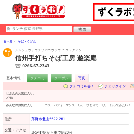
食べる
そば・うどん
シンシュウテウチソバコウボウ ユウラクアン
信州手打ちそば工房 遊楽庵
0266-67-2343
基本情報
クチコミ
クーポン
写真
クチコミを書く
チェックイン
じぶんのお気に入り:
メモ:
みんなのお気に入り:
コストパフォーマンス…
1人
ひとりで…
1人
行ってみたい！…
住所
茅野市北山5522-281
交通・アクセ
JR茅野駅から車で約20分