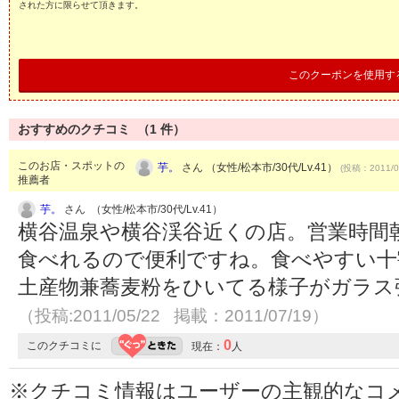
された方に限らせて頂きます。
このクーポンを使用す
おすすめのクチコミ （
1
件）
このお店・スポットの
芋。
さん （女性/松本市/30代/Lv.41）
(投稿：2011/0
推薦者
芋。
さん （女性/松本市/30代/Lv.41）
横谷温泉や横谷渓谷近くの店。営業時間
食べれるので便利ですね。食べやすい十
土産物兼蕎麦粉をひいてる様子がガラス
（投稿:2011/05/22 掲載：2011/07/19）
0
このクチコミに
現在：
人
※クチコミ情報はユーザーの主観的なコ