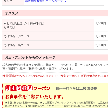
リンク
横谷温泉旅館のホームページへ
オススメ
水とそば粉だけの十割手打そば
1,000円
もりそば
そば懐石 月コース
1,800円
そば懐石 鳥コース
2,500円
お店・スポットからのメッセージ
横谷峡の天然の湧き水を使用し、挽きたて、打ちたて、茹でたてのつなぎなしの
事・蕎麦打ち見学・蕎麦打ち体験・売店がございます。
携帯電話がつながらない時がありますので、携帯クーポンの画面は保存される事
信州手打ちそば工房 遊楽庵
お食事代を半額にいたします。
★本券1枚でお5名様のみ有効。 ★この画面をプリントアウトしたものか携帯画面を、ご注文の
用はできません。 ★お店側の都合で、予告なくサービスを打ち切る場合がございますのでご了