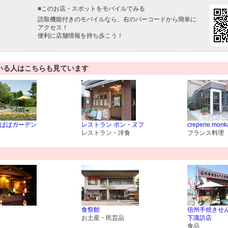
■
このお店・スポットをモバイルでみる
読取機能付きのモバイルなら、右のバーコードから簡単に
アクセス！
便利に店舗情報を持ち歩こう！
いる人はこちらも見ています
ぱぱガーデン
レストラン ポン・ヌフ
creperie monk
レストラン・洋食
フランス料理
食祭館
信州手焼きせ
お土産・民芸品
下諏訪店
食品