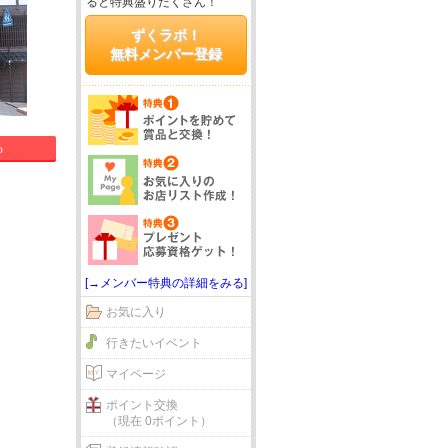
ると特典盛りだくさん！
ずくラボ！
無料メンバー登録
る
[→メンバー特典の詳細をみる]
お気に入り
行きたいイベント
マイページ
ポイント交換
（現在 0ポイント）