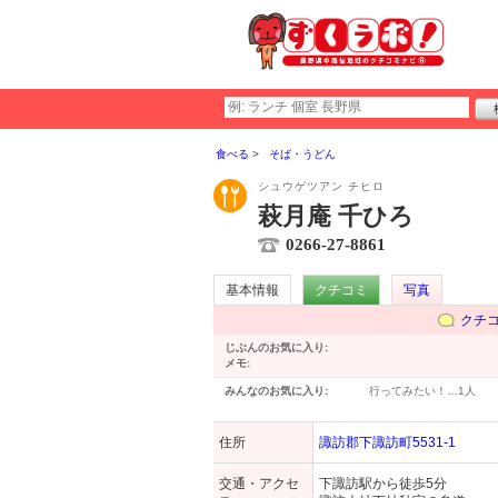
食べる
そば・うどん
シュウゲツアン チヒロ
萩月庵 千ひろ
0266-27-8861
基本情報
クチコミ
写真
クチ
じぶんのお気に入り:
メモ:
みんなのお気に入り:
行ってみたい！…
1人
住所
諏訪郡下諏訪町5531-1
交通・アクセ
下諏訪駅から徒歩5分