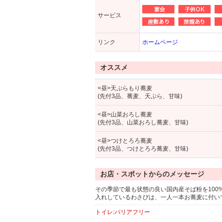
サービス
リンク
ホームページ
オススメ
<昼>天ぷらもり蕎麦
(先付3品、蕎麦、天ぷら、甘味)
<昼>山菜おろし蕎麦
(先付3品、山菜おろし蕎麦、甘味)
<昼>つけとろろ蕎麦
(先付3品、つけとろろ蕎麦、甘味)
お店・スポットからのメッセージ
その季節で最も状態の良い国内産そば粉を10
入れしているわさびは、一人一本お蕎麦に付い
トイレ:パリアフリー