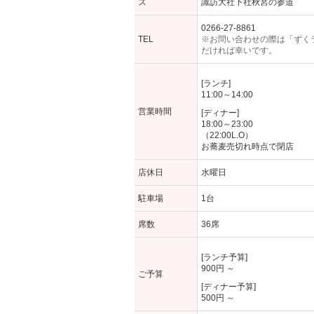
ス
諏訪大社下社秋宮の参道
0266-27-8861
TEL
※お問い合わせの際は「ずく
だければ幸いです。
[ランチ]
11:00～14:00
営業時間
[ディナー]
18:00～23:00
（22:00L.O）
お蕎麦売切れ時点で閉店
店休日
水曜日
駐車場
1台
席数
36席
[ランチ予算]
900円 ～
ご予算
[ディナー予算]
500円 ～