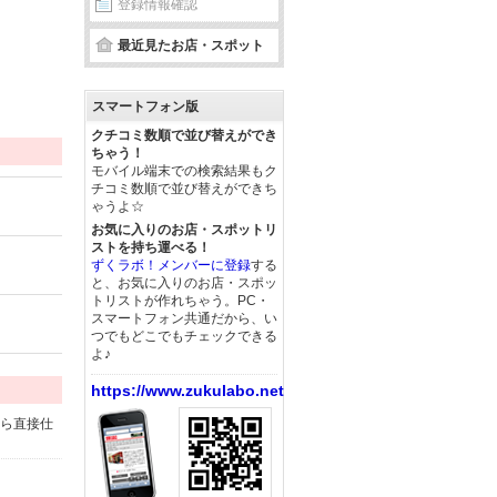
登録情報確認
最近見たお店・スポット
スマートフォン版
クチコミ数順で並び替えができ
ちゃう！
モバイル端末での検索結果もク
チコミ数順で並び替えができち
ゃうよ☆
お気に入りのお店・スポットリ
ストを持ち運べる！
ずくラボ！メンバーに登録
する
と、お気に入りのお店・スポッ
トリストが作れちゃう。PC・
スマートフォン共通だから、い
つでもどこでもチェックできる
よ♪
https://www.zukulabo.net/
から直接仕