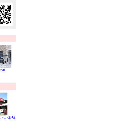
ava
んべい本舗