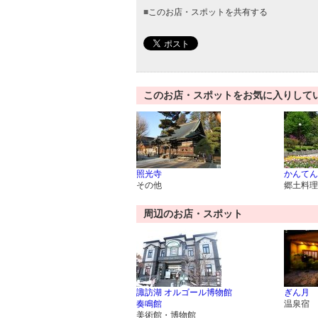
■
このお店・スポットを共有する
このお店・スポットをお気に入りして
照光寺
かんてん
その他
郷土料理
周辺のお店・スポット
諏訪湖 オルゴール博物館
ぎん月
奏鳴館
温泉宿
美術館・博物館