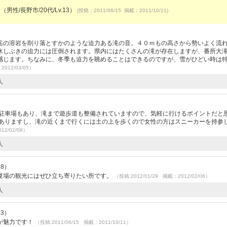
（男性/長野市/20代/Lv.13）
(投稿：2011/06/15 掲載：2011/10/11)
岳の溶岩を削り落とすかのような迫力ある滝の音。４０ｍもの高さから勢いよく流
水しぶきの迫力には圧倒されます。県内にはたくさんの滝が存在しますが、番所大
感じます。ちなみに、冬季も迫力を眺めることはできるのですが、雪がひどい時は
2012/03/05）
人
な駐車場もあり、滝まで遊歩道も整備されていますので、気軽に行けるポイントだと
もありますし、滝の近くまで行くには土の上を歩くので女性の方はスニーカーを持参
12/02/08）
人
28）
夏場の観光にはぜひ立ち寄りたい所です。
（投稿:2012/01/29 掲載：2012/02/06）
人
13）
が魅力です！
（投稿:2011/06/15 掲載：2011/10/11）