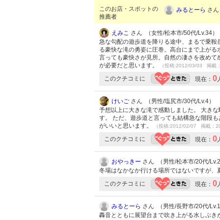
このお店・スポットの
みるとーら
さん 
推薦者
えみこ
さん （女性/松本市/50代/Lv.34）
急な勾配の遊歩道を降りる途中、まるで乗鞍
る豪快な滝の勇姿に圧巻。高台にまで上がる
言っても豪快さが見所。自然の凄さを改めて
が必要だと思います。
（投稿:2012/03/03 掲載：
0
このクチコミに
現在：
けいご
さん （男性/塩尻市/30代/Lv.4）
予想以上に大きな滝で感動しました。 大き
す。 ただ、遊歩道と言っても結構急な階段
がいいと思います。
（投稿:2012/02/07 掲載：20
0
このクチコミに
現在：
おやっきー
さん （男性/松本市/20代/Lv.
冬場はなかなか行ける場所ではないですが、
0
このクチコミに
現在：
みるとーら
さん （男性/長野市/20代/Lv.
轟音とともに展望台まで吹き上がる水しぶき