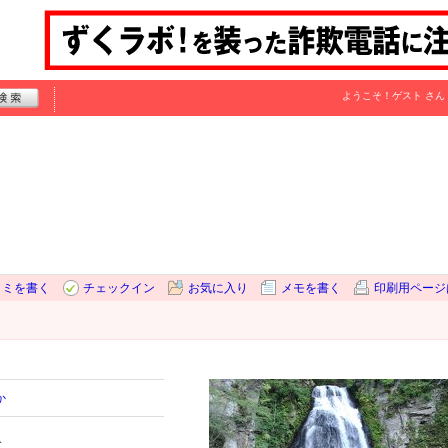
ようこそ！
ゲスト
さん
コミを書く
チェックイン
お気に入り
メモを書く
印刷用ページ
か
分