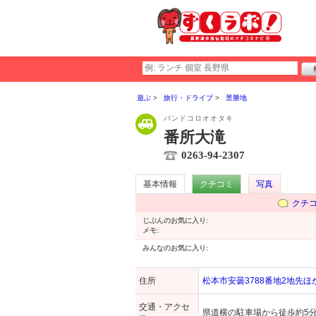
遊ぶ
旅行・ドライブ
景勝地
バンドコロオオタキ
番所大滝
0263-94-2307
基本情報
クチコミ
写真
クチ
じぶんのお気に入り:
メモ:
みんなのお気に入り:
住所
松本市安曇3788番地2地先ほ
交通・アクセ
県道横の駐車場から徒歩約5