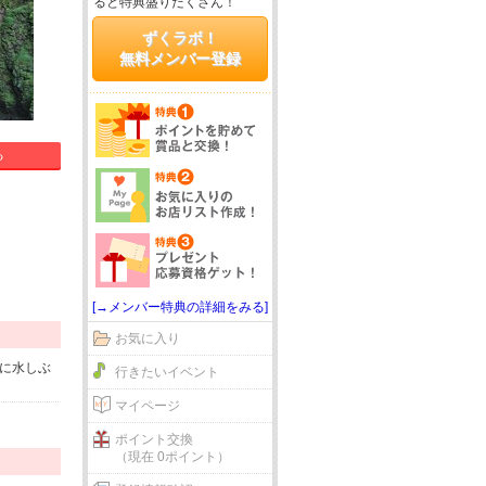
ると特典盛りだくさん！
ずくラボ！
無料メンバー登録
る
[→メンバー特典の詳細をみる]
お気に入り
快に水しぶ
行きたいイベント
マイページ
ポイント交換
（現在 0ポイント）