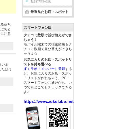
登録情報確認
最近見たお店・スポット
れる落ち
スマートフォン版
滝は何と
特に注意
クチコミ数順で並び替えができ
ちゃう！
モバイル端末での検索結果もク
チコミ数順で並び替えができち
ゃうよ☆
お気に入りのお店・スポットリ
ストを持ち運べる！
思いま
ずくラボ！メンバーに登録
する
したほう
と、お気に入りのお店・スポッ
トリストが作れちゃう。PC・
スマートフォン共通だから、い
つでもどこでもチェックできる
よ♪
https://www.zukulabo.net/