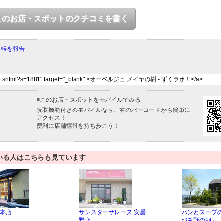
このお店・スポットのクチコミを書く
移転を報告
■
このお店・スポットをモバイルでみる
読取機能付きのモバイルなら、右のバーコードから簡単に
アクセス！
便利に店舗情報を持ち歩こう！
いる人はこちらも見ています
本店
サンスターサレーヌ 安曇
パンとスープ
野店
づみ野の朝」