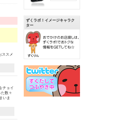
ずくラボ！イメージキャラク
ター
おススメ
をチョイ
った数々
まいま