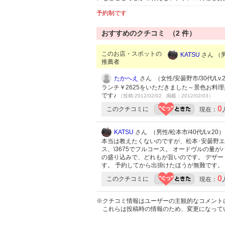
予約制です
おすすめのクチコミ （
2
件）
このお店・スポットの
KATSU
さん （男
推薦者
たかへえ
さん （女性/安曇野市/30代/Lv.
ランチ￥2625をいただきました～景色お料
です♪
（投稿:2012/02/02 掲載：2012/02/03）
0
このクチコミに
現在：
KATSU
さん （男性/松本市/40代/Lv.20）
本当は教えたくないのですが、松本･安曇野エリ
ス、\3675でフルコース。 オードヴルの
の盛り込みで、どれもが旨いのです。 デザー
す。 予約してから出掛けたほうが無難です。
0
このクチコミに
現在：
※クチコミ情報はユーザーの主観的なコメント
これらは投稿時の情報のため、変更になって