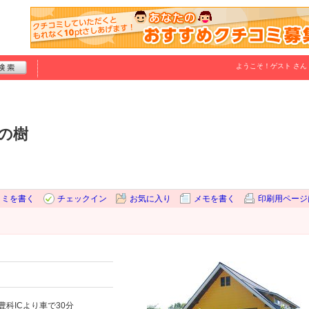
ようこそ！
ゲスト
さん
の樹
コミを書く
チェックイン
お気に入り
メモを書く
印刷用ページ
科ICより車で30分