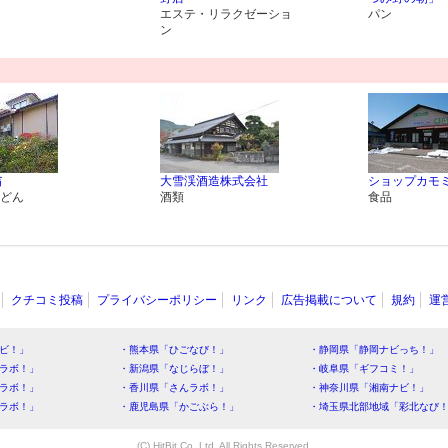
エステ・リラクゼーショ
パン
ン
翁
大雪渓酒造株式会社
ショップカモ
どん
酒類
食品
クチコミ投稿
プライバシーポリシー
リンク
広告掲載について
規約
運
ビ！」
・熊本県「ひごなび！」
・静岡県「静岡ナビっち！」
ラボ！」
・新潟県「なじらぼ！」
・岐阜県「ギフコミ！」
ラボ！」
・香川県「さんラボ！」
・神奈川県「湘南ナビ！」
ラボ！」
・鹿児島県「かごぶら！」
・埼玉県北部地域「彩北なび
(C) HitBit Co.,Ltd. All Rights Reserved.