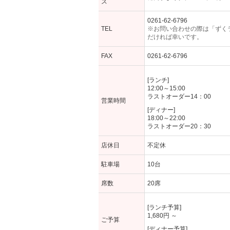
ス
0261-62-6796
TEL
※お問い合わせの際は「ずく
だければ幸いです。
FAX
0261-62-6796
[ランチ]
12:00～15:00
ラストオーダー14：00
営業時間
[ディナー]
18:00～22:00
ラストオーダー20：30
店休日
不定休
駐車場
10台
席数
20席
[ランチ予算]
1,680円 ～
ご予算
[ディナー予算]