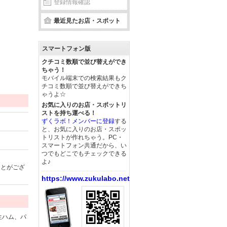
登録情報確認
最近見たお店・スポット
スマートフォン版
クチコミ数順で並び替えができ
ちゃう！
モバイル端末での検索結果もク
チコミ数順で並び替えができち
ゃうよ☆
お気に入りのお店・スポットリ
ストを持ち運べる！
ずくラボ！メンバーに登録
する
と、お気に入りのお店・スポッ
トリストが作れちゃう。PC・
スマートフォン共通だから、い
つでもどこでもチェックできる
よ♪
ことがござ
https://www.zukulabo.net/
生ハム、パ