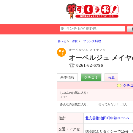
食べる
洋食
フランス料理
オーベルジュ メイヤノキ
オーベルジュ メイヤ
0261-62-6796
基本情報
クチコミ
写真
クチ
じぶんのお気に入り:
メモ:
みんなのお気に入り:
行ってみたい！…
1人
住所
北安曇郡池田町中鵜3056-6
交通・アクセ
穂高駅よりタクシーで15分 豊