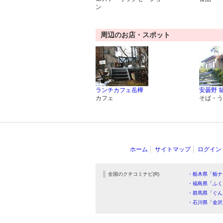
ン
周辺のお店・スポット
ランチカフェ岳樺
安曇野 
カフェ
そば・う
ホーム
サイトマップ
ログイン
全国のクチコミナビ(R)
・栃木県「栃ナ
・福島県「ふく
・群馬県「ぐん
・石川県「金沢