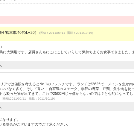
性/松本市/40代/Lv.20）
(投稿：2011/09/11 掲載：2011/10/19)
2）
理共に大満足です。店員さんもにこにこしていらして気持ちよくお食事できました。
人
アでは値段を考えるとNo.1のフレンチです。 ランチは\2625で、メインを魚か肉
量がハンパなく多く、そして旨い！ 自家製のスモーク、季節の野菜、豆類、魚や肉を使
トも凝った物が出てきて、これで2500円じゃ儲からないのでは？と心配になってし
（投稿:2011/09/11 掲載：2011/10/19）
人
になります。
いる場合がございますのでご了承ください。