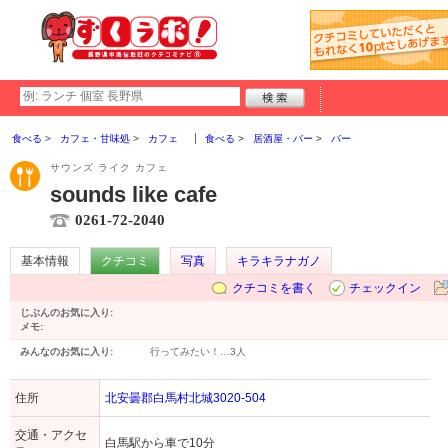
食べる
カフェ・甘味処
カフェ
食べる
居酒屋・バー
バー
サウンズ ライク カフェ
sounds like cafe
0261-72-2040
基本情報
クチコミ
写真
キラキラナガノ
クチコミを書く
チェックイン
じぶんのお気に入り:
メモ:
みんなのお気に入り:
行ってみたい！…
3人
住所
北安曇郡白馬村北城3020-504
交通・アクセ
白馬駅から車で10分