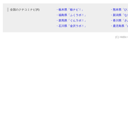
全国のクチコミナビ(R)
・栃木県「栃ナビ！」
・熊本県「ひ
・福島県「ふくラボ！」
・新潟県「な
・群馬県「ぐんラボ！」
・香川県「さ
・石川県「金沢ラボ！」
・鹿児島県「
(C) HitBit