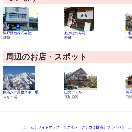
漆戸醸造株式会社
あけぼの寿司
中国
酒類
寿司
中
周辺のお店・スポット
白馬八方尾根スキー場
山のホテル
白
スキー場
宿泊施設
日
ホーム
サイトマップ
ログイン
クチコミ投稿
プライバシーポ