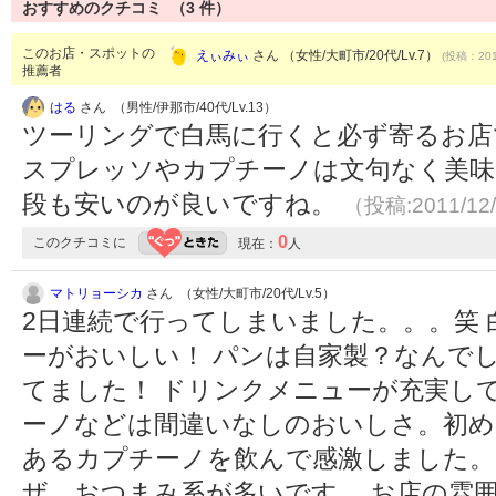
おすすめのクチコミ （
3
件）
このお店・スポットの
えぃみぃ
さん （女性/大町市/20代/Lv.7）
(投稿：201
推薦者
はる
さん （男性/伊那市/40代/Lv.13）
ツーリングで白馬に行くと必ず寄るお店
スプレッソやカプチーノは文句なく美味
段も安いのが良いですね。
（投稿:2011/12
0
このクチコミに
現在：
人
マトリョーシカ
さん （女性/大町市/20代/Lv.5）
2日連続で行ってしまいました。。。笑
ーがおいしい！ パンは自家製？なんで
てました！ ドリンクメニューが充実し
ーノなどは間違いなしのおいしさ。初め
あるカプチーノを飲んで感激しました。
ザ、おつまみ系が多いです。 お店の雰