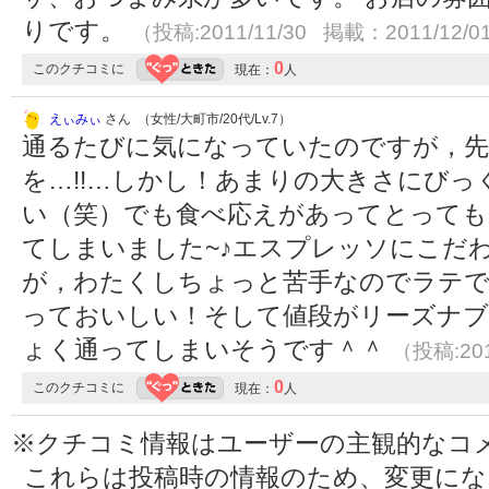
りです。
（投稿:2011/11/30 掲載：2011/12/0
0
このクチコミに
現在：
人
えぃみぃ
さん （女性/大町市/20代/Lv.7）
通るたびに気になっていたのですが，先
を…!!…しかし！あまりの大きさにび
い（笑）でも食べ応えがあってとって
てしまいました~♪エスプレッソにこだ
が，わたくしちょっと苦手なのでラテ
っておいしい！そして値段がリーズナ
ょく通ってしまいそうです＾＾
（投稿:201
0
このクチコミに
現在：
人
※クチコミ情報はユーザーの主観的なコ
これらは投稿時の情報のため、変更に