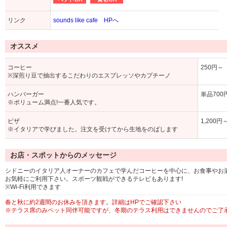
リンク
sounds like cafe HPへ
オススメ
コーヒー
250円～
※深煎り豆で抽出するこだわりのエスプレッソやカプチーノ
ハンバーガー
単品700
※ボリューム満点!一番人気です。
ピザ
1,200円
※イタリアで学びました。注文を受けてから生地をのばします
お店・スポットからのメッセージ
シドニーのイタリア人オーナーのカフェで学んだコーヒーを中心に、お食事やお
お気軽にご利用下さい。スポーツ観戦ができるテレビもあります!
※Wi-Fi利用できます
春と秋に約2週間のお休みを頂きます。詳細はHPでご確認下さい
※テラス席のみペット同伴可能ですが、冬期のテラス利用はできませんのでご了