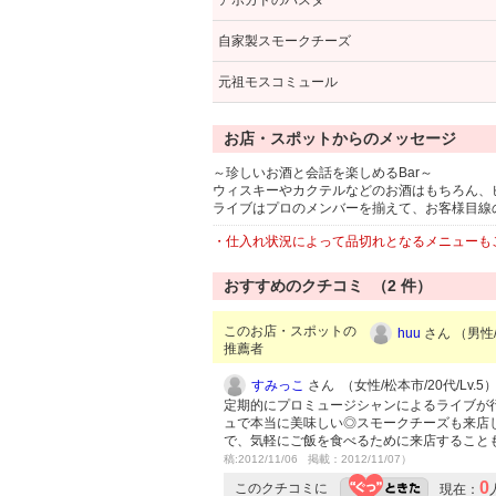
アボガドのパスタ
自家製スモークチーズ
元祖モスコミュール
お店・スポットからのメッセージ
～珍しいお酒と会話を楽しめるBar～
ウィスキーやカクテルなどのお酒はもちろん、
ライブはプロのメンバーを揃えて、お客様目線
・仕入れ状況によって品切れとなるメニューも
おすすめのクチコミ （
2
件）
このお店・スポットの
huu
さん （男性/
推薦者
すみっこ
さん （女性/松本市/20代/Lv.5
定期的にプロミュージシャンによるライブが
ュで本当に美味しい◎スモークチーズも来店
で、気軽にご飯を食べるために来店すること
稿:2012/11/06 掲載：2012/11/07）
0
このクチコミに
現在：