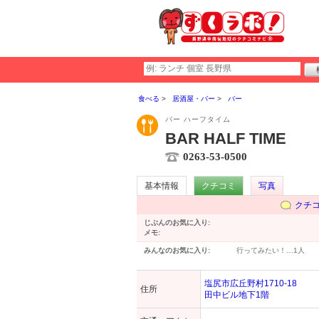
食べる
居酒屋・バー
バー
パー ハーフタイム
BAR HALF TIME
0263-53-0500
基本情報
クチコミ
写真
クチ
じぶんのお気に入り:
メモ:
みんなのお気に入り:
行ってみたい！…
1人
塩尻市広丘野村1710-18
住所
田中ビル地下1階