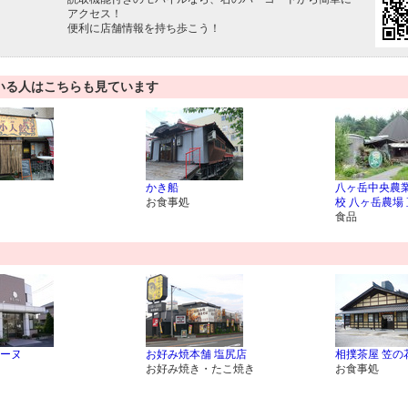
アクセス！
便利に店舗情報を持ち歩こう！
いる人はこちらも見ています
かき船
八ヶ岳中央農
お食事処
校 八ヶ岳農場
食品
ーヌ
お好み焼本舗 塩尻店
相撲茶屋 笠の
お好み焼き・たこ焼き
お食事処