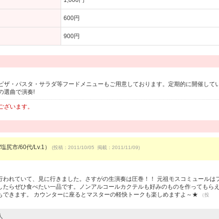
1,000円
600円
900円
ピザ・パスタ・サラダ等フードメニューもご用意しております。定期的に開催して
の選曲で演奏!
ございます。
塩尻市/60代/Lv.1）
(投稿：2011/10/05 掲載：2011/11/09)
）
行われていて、見に行きました。さすがの生演奏は圧巻！！ 元祖モスコミュールは
したらぜひ食べたい一品です。ノンアルコールカクテルも好みのものを作ってもら
もできます。 カウンターに座るとマスターの軽快トークも楽しめますよ～★
（投
人