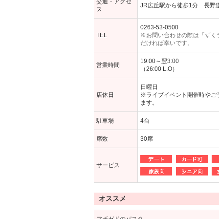
交通・アクセ
JR広丘駅から徒歩1分 長野道
ス
0263-53-0500
TEL
※お問い合わせの際は「ずく
だければ幸いです。
19:00～翌3:00
営業時間
（26:00 L.O）
日曜日
店休日
※ライブイベント開催時やご
ます。
駐車場
4台
席数
30席
サービス
オススメ