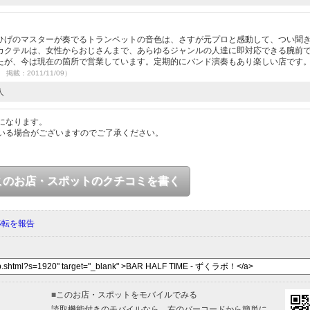
げのマスターが奏でるトランペットの音色は、さすが元プロと感動して、つい聞
カクテルは、女性からおじさんまで、あらゆるジャンルの人達に即対応できる腕前
たが、今は現在の箇所で営業しています。定期的にバンド演奏もあり楽しい店です。
5 掲載：2011/11/09）
人
になります。
いる場合がございますのでご了承ください。
このお店・スポットのクチコミを書く
移転を報告
■
このお店・スポットをモバイルでみる
読取機能付きのモバイルなら、右のバーコードから簡単に