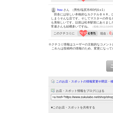
huu
さん （男性/塩尻市/60代/Lv.1）
田舎には珍しい本格的なカクテルＢＡＲ。ひ
しまうそんな店です。そしてマスターの作る
も美味しいです。以前は松本駅前にありまし
常連さんも結構多いですね。
（投稿:2011/10/0
0
このクチコミに
現在：
※クチコミ情報はユーザーの主観的なコメント
これらは投稿時の情報のため、変更になって
このお店・スポットの情報変更や閉店・
お店・スポット情報をブログにはる
■
このお店・スポットを共有する