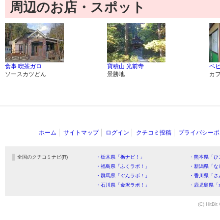
周辺のお店・スポット
食事 喫茶ガロ
寶積山 光前寺
ベ
ソースカツどん
景勝地
カ
ホーム
サイトマップ
ログイン
クチコミ投稿
プライバシーポ
全国のクチコミナビ(R)
・栃木県「栃ナビ！」
・熊本県「ひ
・福島県「ふくラボ！」
・新潟県「な
・群馬県「ぐんラボ！」
・香川県「さ
・石川県「金沢ラボ！」
・鹿児島県「
(C) HitBit