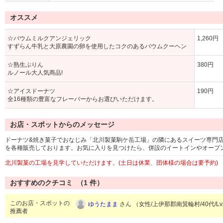
オススメ
☆バウムミルクアンジェリック
1,260円
すずらん牛乳と大原農園の卵を使用したコクのあるバウムクーヘン
☆熟生ぷりん
380円
ルノール大人気商品!
☆アイスドーナツ
190円
全16種類の豊富なフレーバーからお選びいただけます。
お店・スポットからのメッセージ
ドーナツ&焼き菓子でおなじみ「北川製菓駒ケ岳工場」の隣にあるスイーツ専門
を各種販売しております。お気に入りを見つけたら、併設のイートインやオープ
北川製菓の工場を見学していただけます。(土日は休業、団体様の場合は要予約)
おすすめのクチコミ （
1
件）
このお店・スポットの
ゆうたまま
さん （女性/上伊那郡南箕輪村/40代/Lv
推薦者