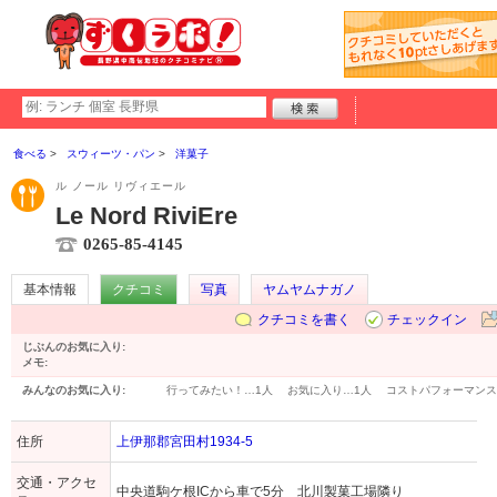
食べる
スウィーツ・パン
洋菓子
ル ノール リヴィエール
Le Nord RiviEre
0265-85-4145
基本情報
クチコミ
写真
ヤムヤムナガノ
クチコミを書く
チェックイン
じぶんのお気に入り:
メモ:
みんなのお気に入り:
行ってみたい！…
1人
お気に入り…
1人
コストパフォーマンス
住所
上伊那郡宮田村1934-5
交通・アクセ
中央道駒ケ根ICから車で5分 北川製菓工場隣り