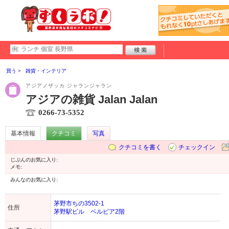
買う
雑貨・インテリア
アジアノザッカ ジャランジャラン
アジアの雑貨 Jalan Jalan
0266-73-5352
基本情報
クチコミ
写真
クチコミを書く
チェックイン
じぶんのお気に入り:
メモ:
みんなのお気に入り:
茅野市ちの3502-1
住所
茅野駅ビル ベルビア2階