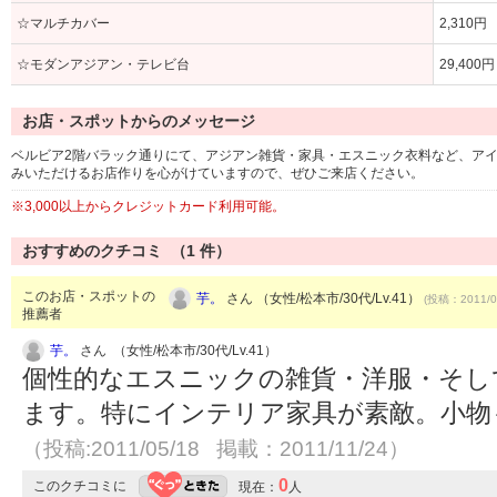
☆マルチカバー
2,310円
☆モダンアジアン・テレビ台
29,400円
お店・スポットからのメッセージ
ベルビア2階バラック通りにて、アジアン雑貨・家具・エスニック衣料など、ア
みいただけるお店作りを心がけていますので、ぜひご来店ください。
※3,000以上からクレジットカード利用可能。
おすすめのクチコミ （
1
件）
このお店・スポットの
芋。
さん （女性/松本市/30代/Lv.41）
(投稿：2011/0
推薦者
芋。
さん （女性/松本市/30代/Lv.41）
個性的なエスニックの雑貨・洋服・そし
ます。特にインテリア家具が素敵。小物
（投稿:2011/05/18 掲載：2011/11/24）
0
このクチコミに
現在：
人