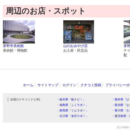
周辺のお店・スポット
茅野市美術館
山のおみやげ店
茅野
美術館・博物館
お土産・民芸品
テ
配
ホーム
サイトマップ
ログイン
クチコミ投稿
プライバシーポ
全国のクチコミナビ(R)
・栃木県「栃ナビ！」
・熊本県「ひ
・福島県「ふくラボ！」
・新潟県「な
・群馬県「ぐんラボ！」
・香川県「さ
・石川県「金沢ラボ！」
・鹿児島県「
(C) HitBit