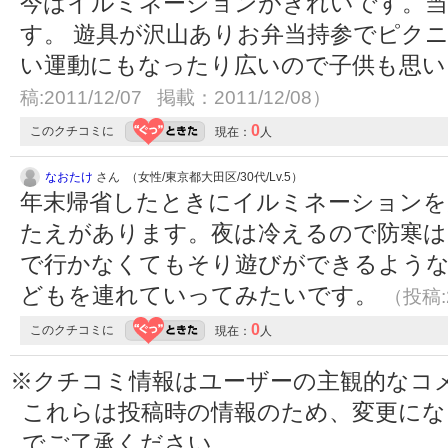
今はイルミネーションがきれいです。当
す。 遊具が沢山ありお弁当持参でピク
い運動にもなったり広いので子供も思
稿:2011/12/07 掲載：2011/12/08）
0
このクチコミに
現在：
人
なおたけ
さん （女性/東京都大田区/30代/Lv.5）
年末帰省したときにイルミネーションを
たえがあります。夜は冷えるので防寒は
で行かなくてもそり遊びができるよう
どもを連れていってみたいです。
（投稿:2
0
このクチコミに
現在：
人
※クチコミ情報はユーザーの主観的なコ
これらは投稿時の情報のため、変更に
でご了承ください。