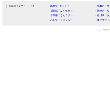
全国のクチコミナビ(R)
・栃木県「栃ナビ！」
・熊本県「ひ
・福島県「ふくラボ！」
・新潟県「な
・群馬県「ぐんラボ！」
・香川県「さ
・石川県「金沢ラボ！」
・鹿児島県「
(C) HitBit