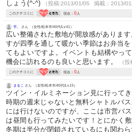
しょう(^-^)
（投稿:2013/01/05 掲載：2013/01
0
このクチコミに
現在：
人
芋。
さん （女性/松本市/40代/Lv.41）
広い整備された敷地が開放感があります
すが四季を通して暖かい季節はお弁当を
てもよいですよ。イベントも結構やっ
機会に訪れるのも良いと思います。
（投稿
0
このクチコミに
現在：
人
まるこ
さん （女性/松本市/40代/Lv.15）
ツイン・イルミネーション見に行って
時期の週末じゃないと無料シャトルバス
には行けないのですが、ここは市営バス
は昼間も行ってみたいです！とにかく敷
冬期は半分が閉鎖されているにも関わら