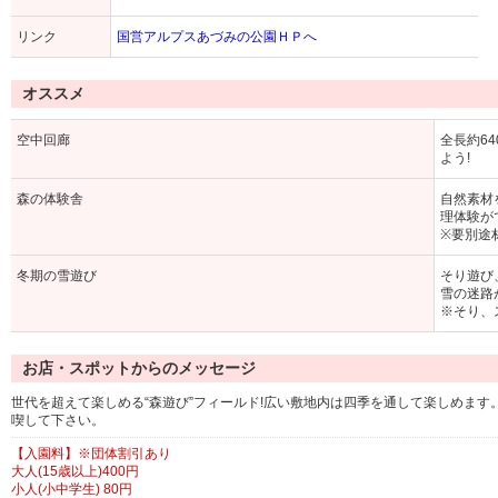
リンク
国営アルプスあづみの公園ＨＰへ
オススメ
空中回廊
全長約6
よう!
森の体験舎
自然素材
理体験が
※要別途
冬期の雪遊び
そり遊び
雪の迷路
※そり、
お店・スポットからのメッセージ
世代を超えて楽しめる“森遊び”フィールド!広い敷地内は四季を通して楽しめま
喫して下さい。
【入園料】※団体割引あり
大人(15歳以上)400円
小人(小中学生) 80円