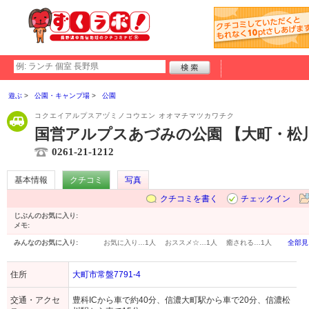
遊ぶ
公園・キャンプ場
公園
コクエイアルプスアヅミノコウエン オオマチマツカワチク
国営アルプスあづみの公園 【大町・松
0261-21-1212
基本情報
クチコミ
写真
クチコミを書く
チェックイン
じぶんのお気に入り:
メモ:
みんなのお気に入り:
お気に入り…
1人
おススメ☆…
1人
癒される…
1人
全部見
住所
大町市常盤7791-4
交通・アクセ
豊科ICから車で約40分、信濃大町駅から車で20分、信濃松