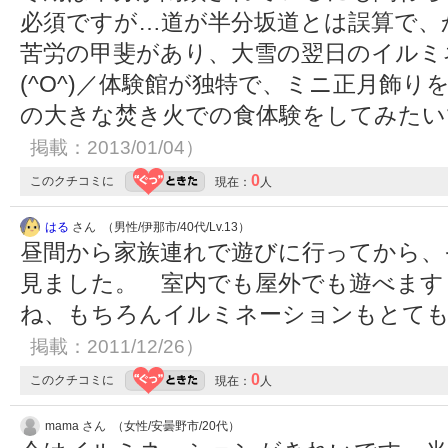
必須ですが…道が半分坂道とは誤算で、か
苦労の甲斐があり、大雪の翌日のイルミ
(^O^)／体験館が独特で、ミニ正月飾
の大きな焚き火での食体験をしてみたいです
掲載：2013/01/04）
0
このクチコミに
現在：
人
はる
さん （男性/伊那市/40代/Lv.13）
昼間から家族連れで遊びに行ってから、
見ました。 室内でも屋外でも遊べます
ね、もちろんイルミネーションもとて
掲載：2011/12/26）
0
このクチコミに
現在：
人
mama さん （女性/安曇野市/20代）