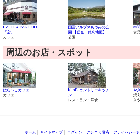
CAFFE & BAR COO
国営アルプスあづみの公
本間
「空」
園 【堀金・穂高地区】
食
カフェ
公園
周辺のお店・スポット
はらぺこカフェ
Kuni's カントリーキッチ
やき
カフェ
ン
焼
レストラン・洋食
き
ホーム
サイトマップ
ログイン
クチコミ投稿
プライバシーポ