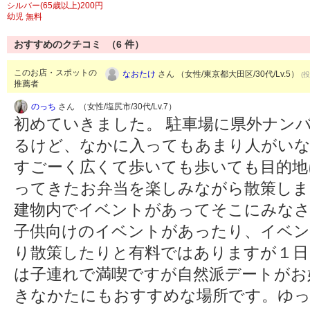
シルバー(65歳以上)200円
幼児 無料
おすすめのクチコミ （
6
件）
このお店・スポットの
なおたけ
さん （女性/東京都大田区/30代/Lv.5）
(投
推薦者
のっち
さん （女性/塩尻市/30代/Lv.7）
初めていきました。 駐車場に県外ナン
るけど、なかに入ってもあまり人がいな
すごーく広くて歩いても歩いても目的地に着
ってきたお弁当を楽しみながら散策しま
建物内でイベントがあってそこにみな
子供向けのイベントがあったり、イベン
り散策したりと有料ではありますが１日
は子連れで満喫ですが自然派デートがお
きなかたにもおすすめな場所です。ゆ