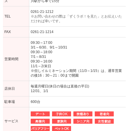
ス
川駅から車で15分
0261-21-1212
TEL
※お問い合わせの際は「ずくラボ！を見た」とお伝えいた
だければ幸いです。
FAX
0261-21-1214
09:30～17:00
3/1～6/30、9/1～10/31
09:30～18:00
7/1～8/31
営業時間
09:30～16:00
11/1～2/末日
※但しイルミネーション期間（11/3～1/15）は、通常営業
の後16：30～21：00まで開園
毎週月曜日(休日の場合は直後の平日)
店休日
12/31、1/1
駐車場
600台
サービス