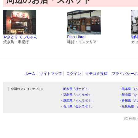
周辺のお店・スポット
やきとり てっちゃん
Pino Libro
珈琲
焼き鳥・串揚げ
雑貨・インテリア
カ
ホーム
サイトマップ
ログイン
クチコミ投稿
プライバシーポ
全国のクチコミナビ(R)
・栃木県「栃ナビ！」
・熊本県「ひ
・福島県「ふくラボ！」
・新潟県「な
・群馬県「ぐんラボ！」
・香川県「さ
・石川県「金沢ラボ！」
・鹿児島県「
(C) HitBit