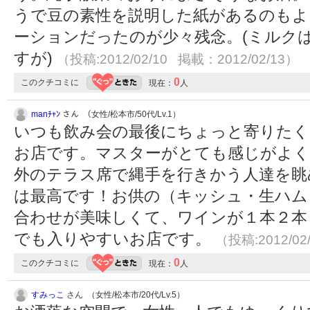
うで豆の素性を説明した紙があるのもよ
ーションだったのが少々残念。(ミルク
すが)
（投稿:2012/02/10 掲載：2012/02/13）
0
このクチコミに
現在：
人
manﾁｬﾝ
さん （女性/松本市/50代/Lv.1）
いつも飲み会の最後にちょっと寄りたく
お店です。マスターがとても感じがよく
外のテラス席で縄手を行きかう人達を眺
は最高です！お供の（キッシュ・生ハム
合わせが美味しくて、ワインが１本２本
でも入りやすいお店です。
（投稿:2012/02
0
このクチコミに
現在：
人
すみっこ
さん （女性/松本市/20代/Lv.5）