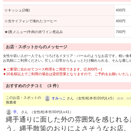
☆キッシュ(2種)
400円
☆光サイフォンで淹れたコーヒー
400円
★(夜メニュー)牛肉の赤ワイン煮込み
700円
お店・スポットからのメッセージ
女性や若い人が一人でもくつろげるイタリア・バールのようなお店です。軽い食
お気軽にご利用ください。忙しい日常からちょっとだけ離れられる、そんな癒し
★ご要望に合わせてコース料理をご用意できます。(2,800円～)
★10名様以上でご利用の場合は貸切営業となりますので、ご予約をお願いいたし
おすすめのクチコミ （
3
件）
このお店・スポットの
すみっこ
さん （女性/松本市/20代/Lv.5）
(投稿：201
推薦者
芋。
さん （女性/松本市/30代/Lv.41）
縄手通りに面した外の雰囲気を感じれる
う。縄手散策のおりによさそうなお店。