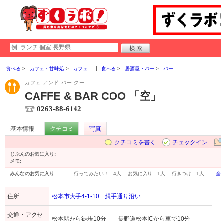
食べる
カフェ・甘味処
カフェ
食べる
居酒屋・バー
バー
カフェ アンド バー クー
CAFFE & BAR COO 「空」
0263-88-6142
基本情報
クチコミ
写真
クチコミを書く
チェックイン
じぶんのお気に入り:
メモ:
みんなのお気に入り:
行ってみたい！…
4人
お気に入り…
1人
行きつけ…
1人
全
住所
松本市大手4-1-10 縄手通り沿い
交通・アクセ
松本駅から徒歩10分 長野道松本ICから車で10分