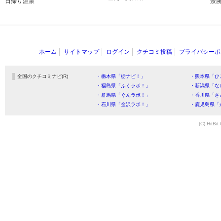
日帰り温泉
景
ホーム
サイトマップ
ログイン
クチコミ投稿
プライバシーポ
全国のクチコミナビ(R)
・栃木県「栃ナビ！」
・熊本県「ひ
・福島県「ふくラボ！」
・新潟県「な
・群馬県「ぐんラボ！」
・香川県「さ
・石川県「金沢ラボ！」
・鹿児島県「
(C) HitBit