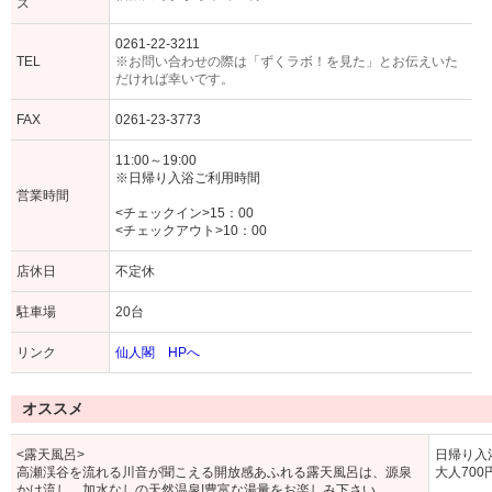
ス
0261-22-3211
TEL
※お問い合わせの際は「ずくラボ！を見た」とお伝えいた
だければ幸いです。
FAX
0261-23-3773
11:00～19:00
※日帰り入浴ご利用時間
営業時間
<チェックイン>15：00
<チェックアウト>10：00
店休日
不定休
駐車場
20台
リンク
仙人閣 HPへ
オススメ
<露天風呂>
日帰り入
高瀬渓谷を流れる川音が聞こえる開放感あふれる露天風呂は、源泉
大人700
かけ流し、加水なしの天然温泉!豊富な湯量をお楽しみ下さい