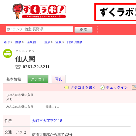
遊ぶ
温泉
温泉宿
遊ぶ
温泉
日帰り温泉
センニンカク
仙人閣
0261-22-3211
基本情報
クチコミ
写真
クチコミを書く
チェックイン
じぶんのお気に入り:
メモ:
みんなのお気に入り:
趣味…
1人
住所
大町市大字平2118
交通・アクセ
信濃大町駅から車で20分