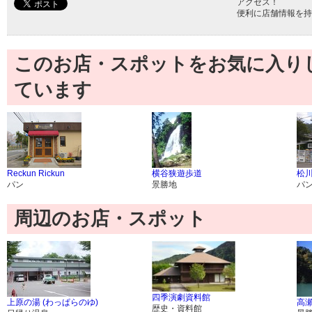
アクセス！
便利に店舗情報を持
このお店・スポットをお気に入り
ています
Reckun Rickun
横谷狭遊歩道
松
パン
景勝地
パ
周辺のお店・スポット
四季演劇資料館
上原の湯 (わっぱらのゆ)
高
歴史・資料館