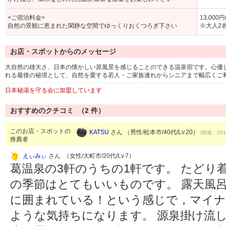
<ご宿泊料金>
13,000
自然の景観に恵まれた閑静な空間でゆっくりおくつろぎ下さい
※大人2
お店・スポットからのメッセージ
大自然の雄大さ、日本の懐かしい原風景を感じることのできる温泉宿です。心優
れる最後の秘境として、自然を愛する若人・ご家族連れからシニアまで幅広くご
日本秘湯を守る会に加盟しています
おすすめのクチコミ （
2
件）
このお店・スポットの
KATSU
さん （男性/松本市/40代/Lv.20）
(投稿：2011
推薦者
えぃみぃ
さん （女性/大町市/20代/Lv.7）
葛温泉の3軒のうちの1軒です。 たどり
の季節はとてもいいものです。 露天風
に囲まれている！という感じで，マイナ
ような気持ちになります。 源泉掛け流