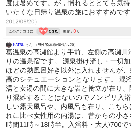
度は暑めです。が，慣れるととても気持
いたくな日帰り温泉の旅におすすめで
2012/06/20）
0
このクチコミに
現在：
人
KATSU
さん （男性/松本市/40代/Lv.20）
葛温泉の高瀬館より手前、左側の高瀬川
りの温泉宿です。 源泉掛け流し・一切
ほどの熱風呂好き以外は入れませんが、
高のシチュエーションとなります。 混
湯と女湯の間に大きな岩と衝立が在り、
り混雑することはないのでノンビリ入浴
しい露天風呂や、内風呂も在り、こちら
れに比べ女性用の内湯は、昔からの小さ
時間11時～18時半。入浴料・大人\700