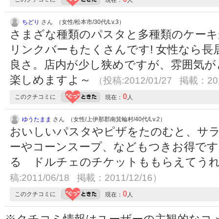
現在：
人
ちどり
さん （女性/松本市/30代/Lv.3）
さまざな種類のパスタと多種類のケーキ
リンクバーもたくさんです! 女性なら
良さ。店内が少し狭めですが、雰囲気が
楽しめますよ～
（投稿:2012/01/27 掲載：201
0
このクチコミに
現在：
人
ゆうたまま
さん （女性/上伊那郡南箕輪村/40代/Lv.2）
おいしいパスタやピザをたのむと、サ
ーやコーンスープ、などもつきお得です
る ドルチェのチケットももらえてう
稿:2011/06/18 掲載：2011/12/16）
0
このクチコミに
現在：
人