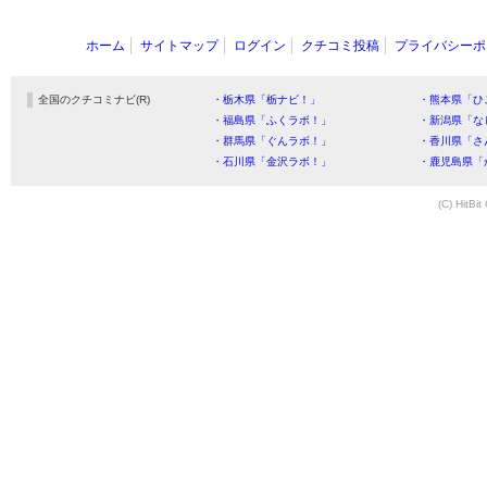
ホーム
サイトマップ
ログイン
クチコミ投稿
プライバシーポ
全国のクチコミナビ(R)
・栃木県「栃ナビ！」
・熊本県「ひ
・福島県「ふくラボ！」
・新潟県「な
・群馬県「ぐんラボ！」
・香川県「さ
・石川県「金沢ラボ！」
・鹿児島県「
(C) HitBit