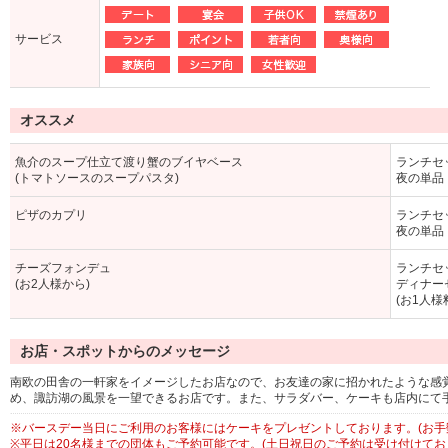
サービス
オススメ
魚介のスープ仕立て渡り蟹のブイヤベース
ランチセッ
(トマトソースのスープパスタ)
夜の単品 
ピザのカプリ
ランチセッ
夜の単品 
チーズフォンデュ
ランチセッ
(お2人様から)
ディナーセ
(お1人様
お店・スポットからのメッセージ
南欧の田舎の一軒家をイメージしたお店なので、お友達の家に招かれたような感
め、諏訪湖の風景を一望できるお店です。また、サラダバー、ケーキも店内にて
※バースデー当日にご利用のお客様にはケーキをプレゼントしております。(お手
※平日は20名様までの団体もご予約可能です。(土日祝日のご予約は受け付けてお