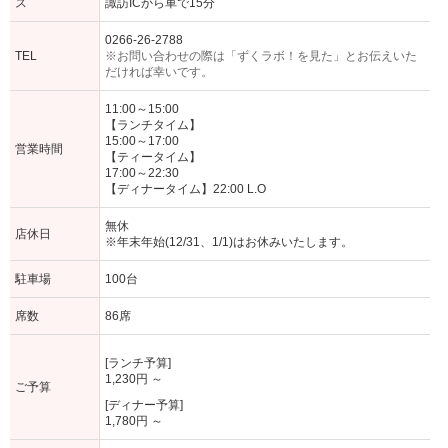
ス
諏訪ICから車で15分
0266-26-2788
TEL
※お問い合わせの際は「ずくラボ！を見た」とお伝えいた
だければ幸いです。
11:00～15:00
【ランチタイム】
15:00～17:00
営業時間
【ティータイム】
17:00～22:30
【ディナータイム】22:00 L.O
無休
店休日
※年末年始(12/31、1/1)はお休みいたします。
駐車場
100台
席数
86席
[ランチ予算]
1,230円 ～
ご予算
[ディナー予算]
1,780円 ～