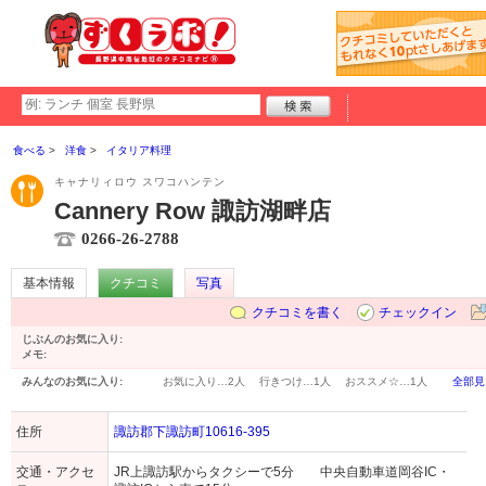
食べる
洋食
イタリア料理
キャナリィロウ スワコハンテン
Cannery Row 諏訪湖畔店
0266-26-2788
基本情報
クチコミ
写真
クチコミを書く
チェックイン
じぶんのお気に入り:
メモ:
みんなのお気に入り:
お気に入り…
2人
行きつけ…
1人
おススメ☆…
1人
全部見
住所
諏訪郡下諏訪町10616-395
交通・アクセ
JR上諏訪駅からタクシーで5分 中央自動車道岡谷IC・