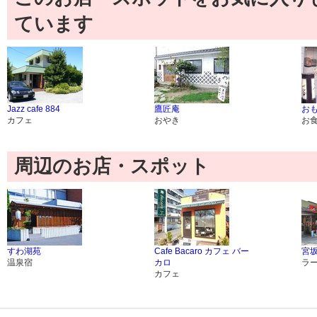
ています
Jazz cafe 884
鷹匠庵
お
カフェ
おやき
お
周辺のお店・スポット
すわ湖苑
Cafe Bacaro カフェ バー
宮
温泉宿
カロ
ラ
カフェ