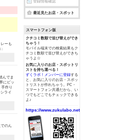
登録情報確認
最近見たお店・スポット
スマートフォン版
クチコミ数順で並び替えができ
ちゃう！
カレーも
モバイル端末での検索結果もク
11）
チコミ数順で並び替えができち
ゃうよ☆
お気に入りのお店・スポットリ
ストを持ち運べる！
ずくラボ！メンバーに登録
する
踏んでま
と、お気に入りのお店・スポッ
界にビッ
トリストが作れちゃう。PC・
！手作り
スマートフォン共通だから、い
ヤシライ
つでもどこでもチェックできる
よ♪
https://www.zukulabo.net/
人でのん