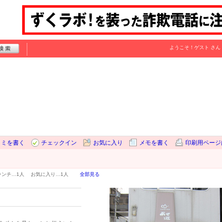
ようこそ！
ゲスト
さん
コミを書く
チェックイン
お気に入り
メモを書く
印刷用ページ
ランチ…
1人
お気に入り…
1人
全部見る