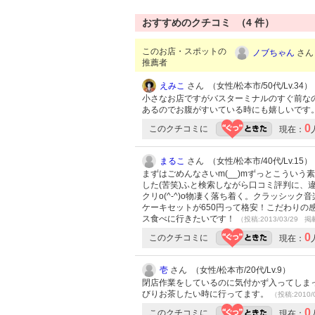
おすすめのクチコミ （
4
件）
このお店・スポットの
ノブちゃん
さん 
推薦者
えみこ
さん （女性/松本市/50代/Lv.34）
小さなお店ですがバスターミナルのすぐ前な
あるのでお腹がすいている時にも嬉しいです
0
このクチコミに
現在：
まるこ
さん （女性/松本市/40代/Lv.15）
まずはごめんなさいm(__)mずっとこうい
した(苦笑)ふと検索しながら口コミ評判に
クリo(^-^)o物凄く落ち着く。クラッシ
ケーキセットが650円って格安！こだわりの感
ス食べに行きたいです！
（投稿:2013/03/29 掲
0
このクチコミに
現在：
壱
さん （女性/松本市/20代/Lv.9）
閉店作業をしているのに気付かず入ってしま
びりお茶したい時に行ってます。
（投稿:2010/
0
このクチコミに
現在：