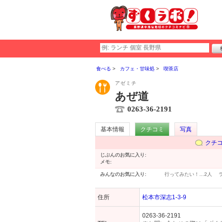
食べる
カフェ・甘味処
喫茶店
アゼミチ
あぜ道
0263-36-2191
基本情報
クチコミ
写真
クチ
じぶんのお気に入り:
メモ:
みんなのお気に入り:
行ってみたい！…
2人
住所
松本市深志1-3-9
0263-36-2191