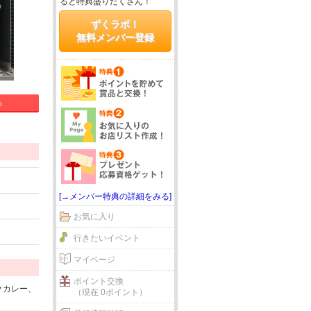
ると特典盛りだくさん！
ずくラボ！
無料メンバー登録
る
[→メンバー特典の詳細をみる]
お気に入り
行きたいイベント
マイページ
ポイント交換
クカレー、
（現在 0ポイント）