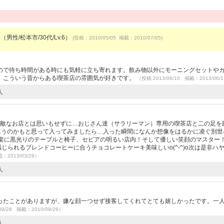
（男性/松本市/30代/Lv.6）
(投稿：2010/05/05 掲載：2010/07/05)
ので待ち時間がある時にも気軽に立ち寄れます。飲み物以外にモーニングセットや
。こういう昔からある喫茶店の雰囲気が好きです。
（投稿:2013/06/10 掲載：2013/06/
人
う素敵なお店とは思いもせずに…おじさん達（サラリーマン）専用の喫茶店と二の足を
、違うのかもと思って入ってみましたら…入った瞬間になんか想像をはるかに凌ぐ別世
ック音楽に黒光りのテーブルと椅子、セピアの明るい店内！そして優しい笑顔のマスター
じられるブレンドコーヒーに合うチョコレートケーキ美味しいo(^-^)o次は是非ハ
載：2013/03/29）
人
ったことがありますが、嫌な顔一つせず接客してくれてとても嬉しかったです。一
09/28 掲載：2010/09/29）
人