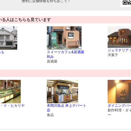
便利に店舗情報を持ち歩こう！
いる人はこちらも見ています
ジェラテリア 
るも
スイーツカフェ&居酒屋
洋菓子
和み
居酒屋
・ド・ヒカリヤ
本間川魚点 井上デパート
ダイニングバー
店
創作料理・ダ
食品
ー