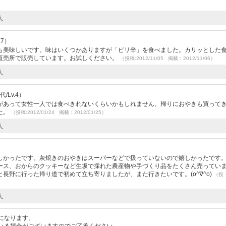
人
17）
も美味しいです。味はいくつかありますが「ピリ辛」を食べました。カリッとした
直売所で販売しています。お試しください。
（投稿:2012/11/05 掲載：2012/11/06）
人
/Lv.4）
があって女性一人では食べきれないくらいかもしれません。帰りにおやきも買って
た。
（投稿:2012/01/24 掲載：2012/01/25）
人
しかったです。灰焼きのおやきはスーパーなどで扱っていないので嬉しかったです
ース、おからのクッキーなど生坂で採れた農産物や手づくり品をたくさん売ってい
長野に行った帰り道で初めて立ち寄りましたが、また行きたいです。(o^∇^o)
（投
人
になります。