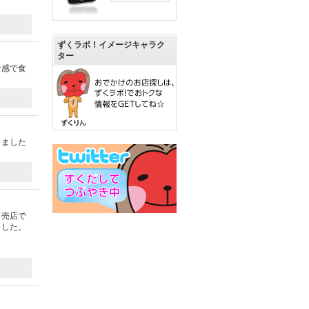
ずくラボ！イメージキャラク
ター
食感で食
きました
。売店で
ました。