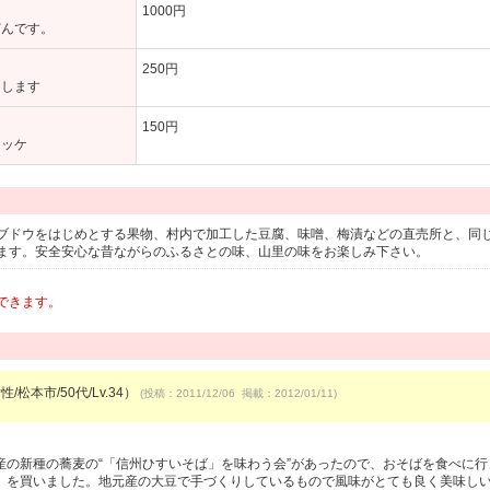
1000円
どんです。
250円
たします
150円
ロッケ
ブドウをはじめとする果物、村内で加工した豆腐、味噌、梅漬などの直売所と、同
ます。安全安心な昔ながらのふるさとの味、山里の味をお楽しみ下さい。
できます。
/松本市/50代/Lv.34）
(投稿：2011/12/06 掲載：2012/01/11)
産の新種の蕎麦の“「信州ひすいそば」を味わう会”があったので、おそばを食べに行
」を買いました。地元産の大豆で手づくりしているもので風味がとても良く美味し