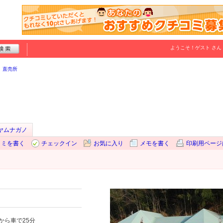
ようこそ！
ゲスト
さん
直売所
ヤムナガノ
コミを書く
チェックイン
お気に入り
メモを書く
印刷用ページ
から車で25分