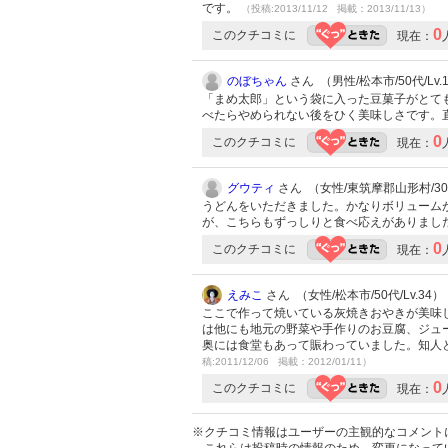
です。
（投稿:2013/11/12 掲載：2013/11/13）
0
このクチコミに
現在：
のぼちゃん
さん （男性/松本市/50代/Lv.
「まめ太郎」という袋に入った豆菓子がとて
べたらやめられない後をひく美味しさです。
0
このクチコミに
現在：
グウティ
さん （女性/東筑摩郡山形村/30代
うどんをいただきました。かなりボリューム
が、こちらもずっしりと食べ応えがありまし
0
このクチコミに
現在：
えみこ
さん （女性/松本市/50代/Lv.34）
ここで作って焼いている灰焼きおやきが美味
は他にも地元の野菜や手作りのお豆腐、ジュ
奥には食堂もあって賑わっていました。知人と
稿:2011/12/06 掲載：2012/01/11）
0
このクチコミに
現在：
※クチコミ情報はユーザーの主観的なコメント