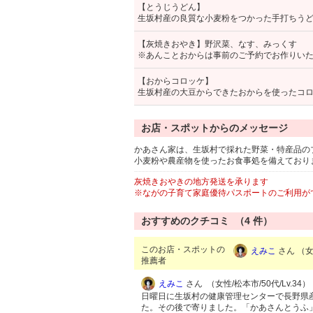
【とうじうどん】
生坂村産の良質な小麦粉をつかった手打ちう
【灰焼きおやき】野沢菜、なす、みっくす
※あんことおからは事前のご予約でお作りい
【おからコロッケ】
生坂村産の大豆からできたおからを使ったコ
お店・スポットからのメッセージ
かあさん家は、生坂村で採れた野菜・特産品の
小麦粉や農産物を使ったお食事処を備えており
灰焼きおやきの地方発送を承ります
※ながの子育て家庭優待パスポートのご利用が
おすすめのクチコミ （
4
件）
このお店・スポットの
えみこ
さん （女性
推薦者
えみこ
さん （女性/松本市/50代/Lv.34）
日曜日に生坂村の健康管理センターで長野県
た。その後で寄りました。「かあさんとうふ