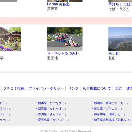
Le shu 美容室
手打ちそば ほ
美容室
そば・うどん
サーキットあづみ野
京ヶ倉
学
遊園地
登山
クチコミ投稿
プライバシーポリシー
リンク
広告掲載について
規約
運
ビ！」
・熊本県「ひごなび！」
・静岡県「静岡ナビっち！」
ラボ！」
・新潟県「なじらぼ！」
・岐阜県「ギフコミ！」
ラボ！」
・香川県「さんラボ！」
・神奈川県「湘南ナビ！」
ラボ！」
・鹿児島県「かごぶら！」
・埼玉県北部地域「彩北なび
(C) HitBit Co.,Ltd. All Rights Reserved.