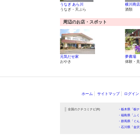
うなぎ あら川
横川商店
うなぎ・天ぷら
酒類
周辺のお店・スポット
元気だせ家
夢農場
おやき
体験・見
ホーム
サイトマップ
ログイン
全国のクチコミナビ(R)
・栃木県「栃ナ
・福島県「ふく
・群馬県「ぐん
・石川県「金沢