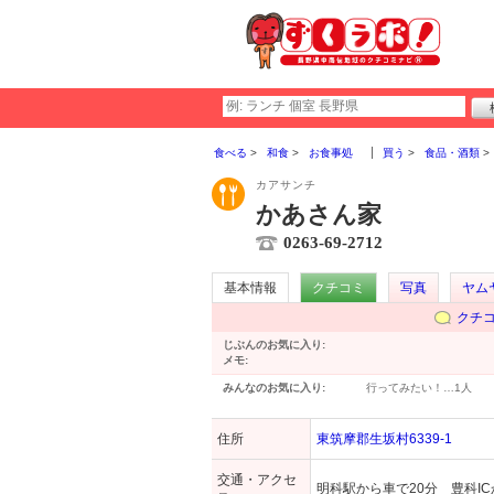
食べる
和食
お食事処
買う
食品・酒類
カアサンチ
かあさん家
0263-69-2712
基本情報
クチコミ
写真
ヤム
クチ
じぶんのお気に入り:
メモ:
みんなのお気に入り:
行ってみたい！…
1人
住所
東筑摩郡生坂村6339-1
交通・アクセ
明科駅から車で20分 豊科IC