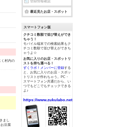
登録情報確認
最近見たお店・スポット
スマートフォン版
クチコミ数順で並び替えができ
ちゃう！
モバイル端末での検索結果もク
チコミ数順で並び替えができち
ゃうよ☆
お気に入りのお店・スポットリ
じく村内の
ストを持ち運べる！
ずくラボ！メンバーに登録
する
と、お気に入りのお店・スポッ
トリストが作れちゃう。PC・
スマートフォン共通だから、い
つでもどこでもチェックできる
よ♪
https://www.zukulabo.net/
きまし
いお豆腐