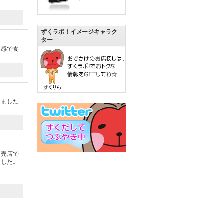
ずくラボ！イメージキャラク
ター
食感で食
きました
。売店で
ました。