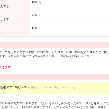
1000円
どんです。
250円
たします
150円
ロッケ
ブドウをはじめとする果物、村内で加工した豆腐、味噌、梅漬などの直売所と、同
ます。安全安心な昔ながらのふるさとの味、山里の味をお楽しみ下さい。
できます。
/松本市/50代/Lv.34）
(投稿：2011/12/06 掲載：2012/01/11)
産の新種の蕎麦の“「信州ひすいそば」を味わう会”があったので、おそばを食べに行
」を買いました。地元産の大豆で手づくりしているもので風味がとても良く美味し