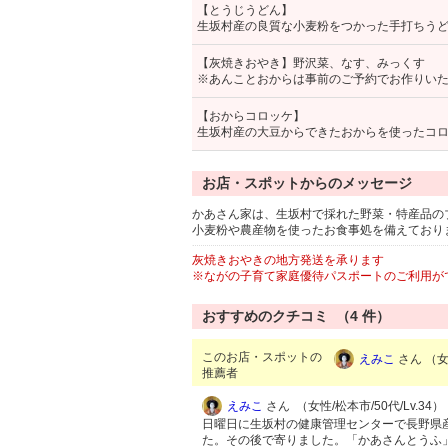
【とうじうどん】
生坂村産の良質な小麦粉をつかった手打ちう
【灰焼きおやき】野沢菜、なす、みっくす
※あんことおからは事前のご予約でお作りい
【おからコロッケ】
生坂村産の大豆からできたおからを使ったコ
お店・スポットからのメッセージ
かあさん家は、生坂村で採れた野菜・特産品の
小麦粉や農産物を使ったお食事処を備えており
灰焼きおやきの地方発送を承ります
※ながの子育て家庭優待パスポートのご利用が
おすすめのクチコミ （
4
件）
このお店・スポットの
えみこ
さん （女性
推薦者
えみこ
さん （女性/松本市/50代/Lv.34）
日曜日に生坂村の健康管理センターで長野県
た。その後で寄りました。「かあさんとうふ