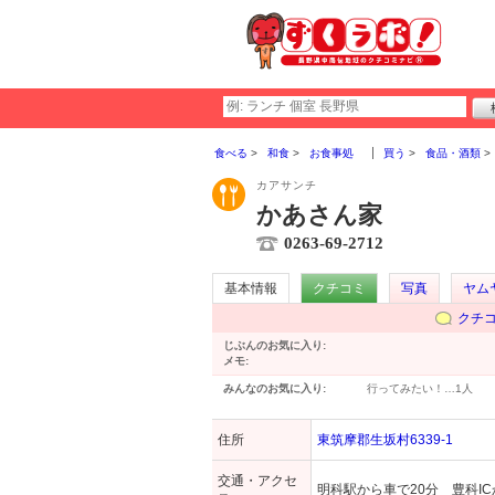
食べる
和食
お食事処
買う
食品・酒類
カアサンチ
かあさん家
0263-69-2712
基本情報
クチコミ
写真
ヤム
クチ
じぶんのお気に入り:
メモ:
みんなのお気に入り:
行ってみたい！…
1人
住所
東筑摩郡生坂村6339-1
交通・アクセ
明科駅から車で20分 豊科IC