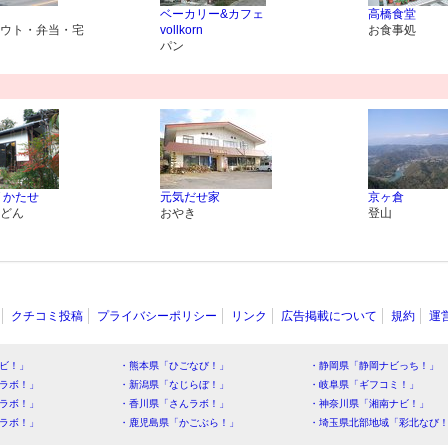
ベーカリー&カフェ
高橋食堂
ウト・弁当・宅
vollkorn
お食事処
パン
 かたせ
元気だせ家
京ヶ倉
どん
おやき
登山
クチコミ投稿
プライバシーポリシー
リンク
広告掲載について
規約
運
ビ！」
・熊本県「ひごなび！」
・静岡県「静岡ナビっち！」
ラボ！」
・新潟県「なじらぼ！」
・岐阜県「ギフコミ！」
ラボ！」
・香川県「さんラボ！」
・神奈川県「湘南ナビ！」
ラボ！」
・鹿児島県「かごぶら！」
・埼玉県北部地域「彩北なび