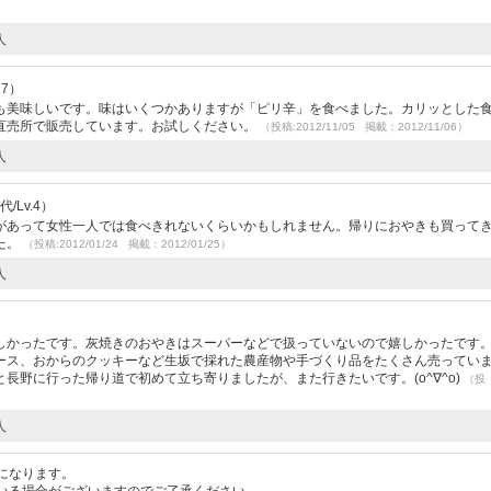
人
17）
も美味しいです。味はいくつかありますが「ピリ辛」を食べました。カリッとした
直売所で販売しています。お試しください。
（投稿:2012/11/05 掲載：2012/11/06）
人
/Lv.4）
があって女性一人では食べきれないくらいかもしれません。帰りにおやきも買って
た。
（投稿:2012/01/24 掲載：2012/01/25）
人
しかったです。灰焼きのおやきはスーパーなどで扱っていないので嬉しかったです
ース、おからのクッキーなど生坂で採れた農産物や手づくり品をたくさん売ってい
長野に行った帰り道で初めて立ち寄りましたが、また行きたいです。(o^∇^o)
（投
人
になります。