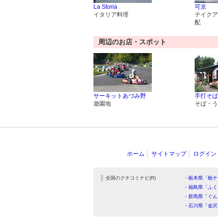
La Storia
可京
イタリア料理
テイクア
配
周辺のお店・スポット
サーキットあづみ野
手打そば
遊園地
そば・う
ホーム
サイトマップ
ログイン
全国のクチコミナビ(R)
・栃木県「栃ナ
・福島県「ふく
・群馬県「ぐん
・石川県「金沢