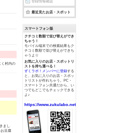
登録情報確認
最近見たお店・スポット
スマートフォン版
クチコミ数順で並び替えができ
ちゃう！
モバイル端末での検索結果もク
チコミ数順で並び替えができち
ゃうよ☆
お気に入りのお店・スポットリ
じく村内の
ストを持ち運べる！
ずくラボ！メンバーに登録
する
と、お気に入りのお店・スポッ
トリストが作れちゃう。PC・
スマートフォン共通だから、い
つでもどこでもチェックできる
よ♪
https://www.zukulabo.net/
きまし
いお豆腐