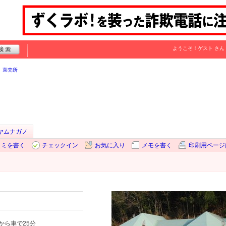
ようこそ！
ゲスト
さん
直売所
ヤムナガノ
コミを書く
チェックイン
お気に入り
メモを書く
印刷用ページ
から車で25分