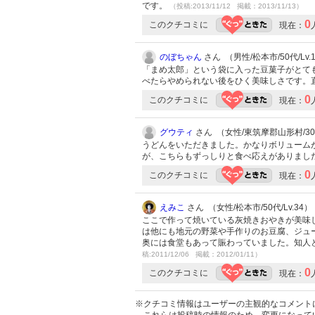
です。
（投稿:2013/11/12 掲載：2013/11/13）
0
このクチコミに
現在：
のぼちゃん
さん （男性/松本市/50代/Lv.
「まめ太郎」という袋に入った豆菓子がとて
べたらやめられない後をひく美味しさです。
0
このクチコミに
現在：
グウティ
さん （女性/東筑摩郡山形村/30代
うどんをいただきました。かなりボリューム
が、こちらもずっしりと食べ応えがありまし
0
このクチコミに
現在：
えみこ
さん （女性/松本市/50代/Lv.34）
ここで作って焼いている灰焼きおやきが美味
は他にも地元の野菜や手作りのお豆腐、ジュ
奥には食堂もあって賑わっていました。知人と
稿:2011/12/06 掲載：2012/01/11）
0
このクチコミに
現在：
※クチコミ情報はユーザーの主観的なコメント