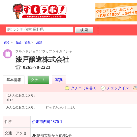
買う
食品・酒類
酒類
ウルシドジョウゾウカブシキガイシャ
漆戸醸造株式会社
0265-78-2223
基本情報
クチコミ
写真
クチコミを書く
チェックイン
じぶんのお気に入り:
メモ:
みんなのお気に入り:
行ってみたい！…
1人
住所
伊那市西町4875-1
交通・アクセ
JR伊那市駅から徒歩1分