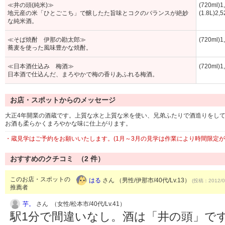
≪井の頭(純米)≫
(720ml)
地元産の米「ひとごこち」で醸したた旨味とコクのバランスが絶妙
(1.8L)2,
な純米酒。
≪そば焼酎 伊那の勘太郎≫
(720ml)
蕎麦を使った風味豊かな焼酎。
≪日本酒仕込み 梅酒≫
(720ml)
日本酒で仕込んだ、まろやかで梅の香りあふれる梅酒。
お店・スポットからのメッセージ
大正4年開業の酒蔵です。上質な水と上質な米を使い、兄弟ふたりで酒造りをし
お酒も柔らかくまろやかな味に仕上がります。
・蔵見学はご予約をお願いいたします。(1月～3月の見学は作業により時間限定が
おすすめのクチコミ （
2
件）
このお店・スポットの
はる
さん （男性/伊那市/40代/Lv.13）
(投稿：2012/0
推薦者
芋。
さん （女性/松本市/40代/Lv.41）
駅1分で間違いなし。酒は「井の頭」で