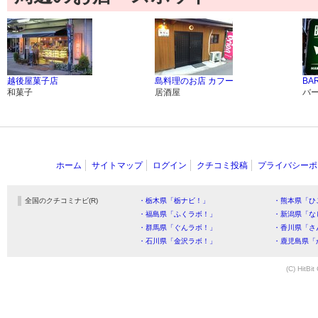
越後屋菓子店
島料理のお店 カフー
BAR
和菓子
居酒屋
バ
ホーム
サイトマップ
ログイン
クチコミ投稿
プライバシーポ
全国のクチコミナビ(R)
・栃木県「栃ナビ！」
・熊本県「ひ
・福島県「ふくラボ！」
・新潟県「な
・群馬県「ぐんラボ！」
・香川県「さ
・石川県「金沢ラボ！」
・鹿児島県「
(C) HitBit