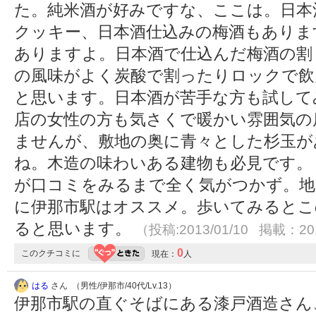
た。純米酒が好みですな、ここは。日本
クッキー、日本酒仕込みの梅酒もありま
ありますよ。日本酒で仕込んだ梅酒の割
の風味がよく炭酸で割ったりロックで飲
と思います。日本酒が苦手な方も試して
店の女性の方も気さくで暖かい雰囲気の
ませんが、敷地の奥に青々とした杉玉が
ね。木造の味わいある建物も必見です。
が口コミをみるまで全く気がつかず。地
に伊那市駅はオススメ。歩いてみるとこ
ると思います。
（投稿:2013/01/10 掲載：201
0
このクチコミに
現在：
人
はる
さん （男性/伊那市/40代/Lv.13）
伊那市駅の直ぐそばにある漆戸酒造さん