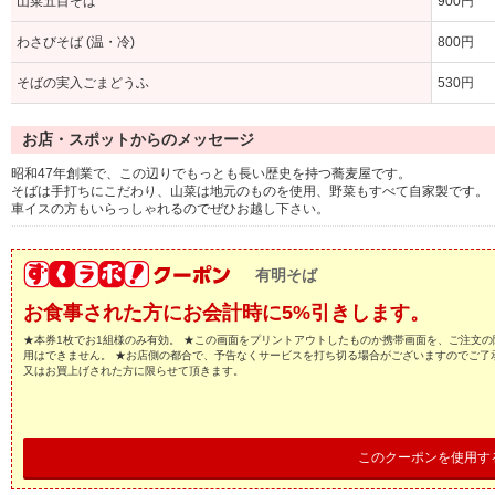
山菜五目そば
900円
わさびそば (温・冷)
800円
そばの実入ごまどうふ
530円
お店・スポットからのメッセージ
昭和47年創業で、この辺りでもっとも長い歴史を持つ蕎麦屋です。
そばは手打ちにこだわり、山菜は地元のものを使用、野菜もすべて自家製です。
車イスの方もいらっしゃれるのでぜひお越し下さい。
有明そば
お食事された方にお会計時に5%引きします。
★本券1枚でお1組様のみ有効。 ★この画面をプリントアウトしたものか携帯画面を、ご注文の
用はできません。 ★お店側の都合で、予告なくサービスを打ち切る場合がございますのでご了
又はお買上げされた方に限らせて頂きます。
このクーポンを使用す