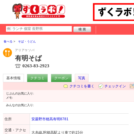
食べる
そば・うどん
アリアケソバ
有明そば
0263-83-2923
基本情報
クチコミ
クーポン
写真
クチコミを書く
チェックイン
じぶんのお気に入り:
メモ:
みんなのお気に入り:
住所
安曇野市穂高有明8781
交通・アクセ
大糸線JR穂高駅より車で約15分