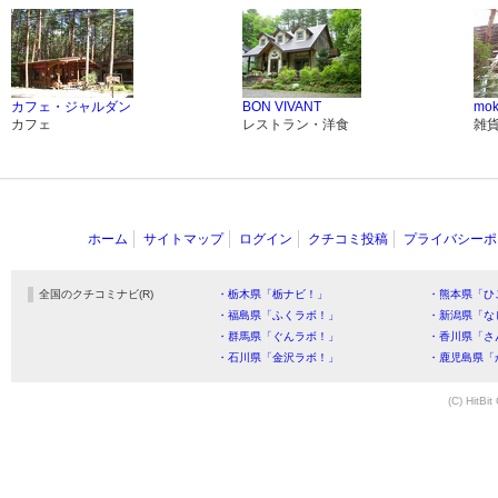
カフェ・ジャルダン
BON VIVANT
mo
カフェ
レストラン・洋食
雑
ホーム
サイトマップ
ログイン
クチコミ投稿
プライバシーポ
全国のクチコミナビ(R)
・栃木県「栃ナビ！」
・熊本県「ひ
・福島県「ふくラボ！」
・新潟県「な
・群馬県「ぐんラボ！」
・香川県「さ
・石川県「金沢ラボ！」
・鹿児島県「
(C) HitBit