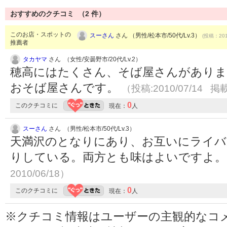
おすすめのクチコミ （
2
件）
このお店・スポットの
スーさん
さん （男性/松本市/50代/Lv.3）
(投稿：201
推薦者
タカヤマ
さん （女性/安曇野市/20代/Lv.2）
穂高にはたくさん、そば屋さんがありま
おそば屋さんです。
（投稿:2010/07/14 掲載
0
このクチコミに
現在：
人
スーさん
さん （男性/松本市/50代/Lv.3）
天満沢のとなりにあり、お互いにライバ
りしている。両方とも味はよいですよ
2010/06/18）
0
このクチコミに
現在：
人
※クチコミ情報はユーザーの主観的なコ