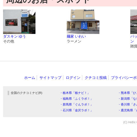
ダスキン ゆう
麺家 いわい
パ
その他
ラーメン
ン
雑
ホーム
サイトマップ
ログイン
クチコミ投稿
プライバシーポ
全国のクチコミナビ(R)
・栃木県「栃ナビ！」
・熊本県「ひ
・福島県「ふくラボ！」
・新潟県「な
・群馬県「ぐんラボ！」
・香川県「さ
・石川県「金沢ラボ！」
・鹿児島県「
(C) HitBit