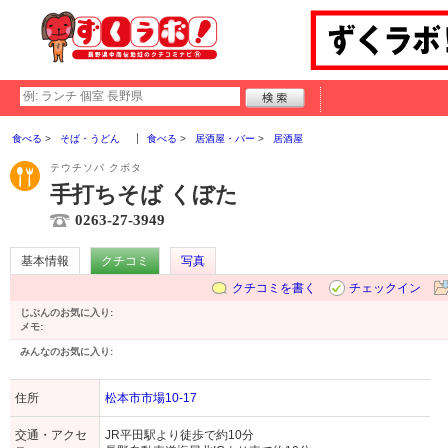
食べる
そば・うどん
食べる
居酒屋・バー
居酒屋
テウチソバ クボタ
手打ちそば くぼた
0263-27-3949
基本情報
クチコミ
写真
クチコミを書く
チェックイン
じぶんのお気に入り:
メモ:
みんなのお気に入り:
住所
松本市市場10-17
交通・アクセ
JR平田駅より徒歩で約10分