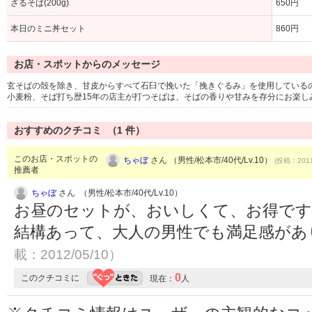
ざるそば(200g)
650円
本日のミニ丼セット
860円
お店・スポットからのメッセージ
玄そばの殻を除き、甘皮からすべて石臼で挽いた「挽きぐるみ」を使用している
小麦粉、そば打ち歴15年の店主が打つそばは、そばの香りや甘みを存分にお楽し
おすすめのクチコミ （
1
件）
このお店・スポットの
ちゃぼ
さん （男性/松本市/40代/Lv.10）
(投稿：2011
推薦者
ちゃぼ
さん （男性/松本市/40代/Lv.10）
お昼のセットが、おいしくて、お得です
結構あって、大人の男性でも満足感があ
載：2012/05/10）
0
このクチコミに
現在：
人