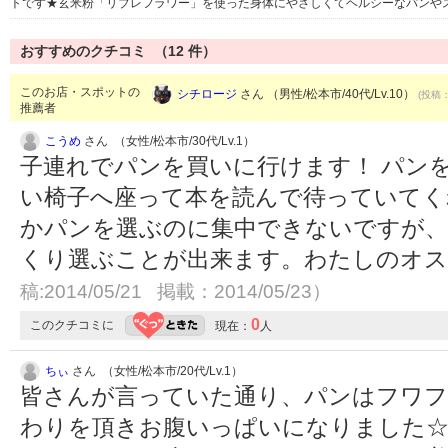
トです★玄米粉「リブレフラワー」を使った身体にやさしくてヘルシーなパンや
おすすめのクチコミ （
12
件）
このお店・スポットの
シチロージ
さん （男性/松本市/40代/Lv.10）
(投稿：
推薦者
こうめ
さん （女性/松本市/30代/Lv.1）
子連れでパンを買いに行けます！ パン
い椅子へ座って本を読んで待っていてく
かパンを選ぶのに集中できないですが
くり選ぶことが出来ます。わたしのオ
稿:2014/05/21 掲載：2014/05/23）
0
このクチコミに
現在：
人
ちぃ
さん （女性/松本市/20代/Lv.1）
皆さんが言っていた通り、パンはフワ
わりを頂きお腹いっぱいになりました☆