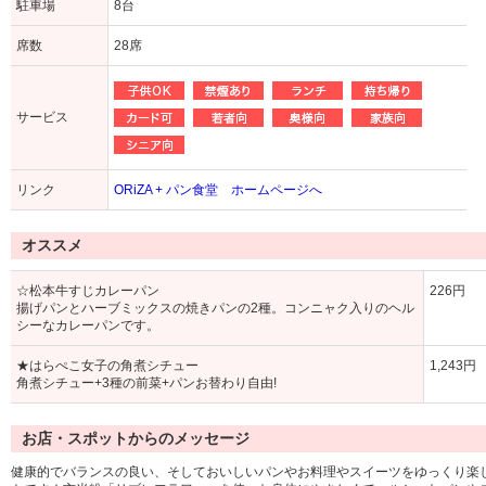
駐車場
8台
席数
28席
サービス
リンク
ORiZA + パン食堂 ホームページへ
オススメ
☆松本牛すじカレーパン
226円
揚げパンとハーブミックスの焼きパンの2種。コンニャク入りのヘル
シーなカレーパンです。
★はらぺこ女子の角煮シチュー
1,243円
角煮シチュー+3種の前菜+パンお替わり自由!
お店・スポットからのメッセージ
健康的でバランスの良い、そしておいしいパンやお料理やスイーツをゆっくり楽しんで