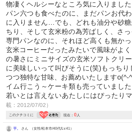
物凄くヘルシーなところ気に入りました
パン六つも食べたのに、まだパンお代わ
に入りません…でも、どれも油分や砂糖
ちり、そして玄米粉の為芳ばしく、さっ
専門パンなのに、それほど高くも無かっ
玄米コーヒーだったみたいで風味がよく
の暑さにミニサイズの玄米ソフトクリー
に美味しいって叫びそうに(笑)もっち
つつ独特な甘味、お薦めいたしますo(^-
イム行こう～ケーキ類も売っていました
若いとは言えないあたしにはぴったりマッチ
載：2012/07/02）
0
このクチコミに
現在：
人
芋。
さん （女性/松本市/40代/Lv.41）