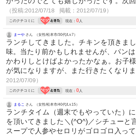
かったのでとても嬉しかったです。次回
（投稿:2012/07/18 掲載：2012/07/19）
0
このクチコミに
現在：
人
まーや
さん （女性/松本市/30代/Lv.7）
ランチしてきました。チキンを頂きまし
味。当たり前かもしれませんが、パンは
かわりしとけばよかったかなぁ。お子様
が気になりますが、また行きたくなり
2012/07/09）
0
このクチコミに
現在：
人
まるこ
さん （女性/松本市/40代/Lv.15）
ランチタイム（週末でもやっていた）に
を頂いてきました＼(^O^)／シチュー
スープで人参やセロリがゴロゴロ入って