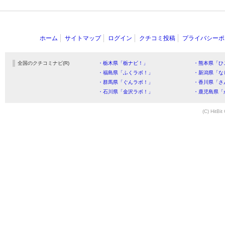
ホーム
サイトマップ
ログイン
クチコミ投稿
プライバシーポ
全国のクチコミナビ(R)
・栃木県「栃ナビ！」
・熊本県「ひ
・福島県「ふくラボ！」
・新潟県「な
・群馬県「ぐんラボ！」
・香川県「さ
・石川県「金沢ラボ！」
・鹿児島県「
(C) HitBit