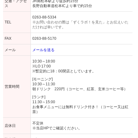
交通・アクセ
JR南松本駅より徒歩約15分
ス
長野自動車道松本ICより車で約15分
0263-88-5334
TEL
※お問い合わせの際は「ずくラボ！を見た」とお伝えいた
だければ幸いです。
FAX
0263-88-5170
メール
メールを送る
10:30～18:00
※LO 17:00
※暫定的に18：00閉店としています。
[モーニング]
10:30～11:30
営業時間
朝ドリンク 220円（コーヒー、紅茶、玄米コーヒー等）
[ランチ]
11:30～15:00
お食事メニューには無料ドリンク付き！（コーヒー又は紅
茶）
不定休
店休日
※当店HPでご確認ください。