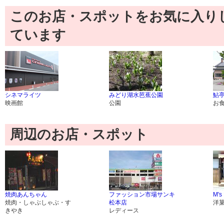
このお店・スポットをお気に入り
ています
シネマライツ
みどり湖水芭蕉公園
鮎
映画館
公園
お
周辺のお店・スポット
焼肉あんちゃん
ファッション市場サンキ
M's
焼肉・しゃぶしゃぶ・す
松本店
洋
きやき
レディース