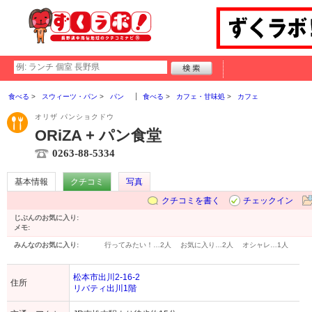
食べる
スウィーツ・パン
パン
食べる
カフェ・甘味処
カフェ
オリザ パンショクドウ
ORiZA + パン食堂
0263-88-5334
基本情報
クチコミ
写真
クチコミを書く
チェックイン
じぶんのお気に入り:
メモ:
みんなのお気に入り:
行ってみたい！…
2人
お気に入り…
2人
オシャレ…
1人
松本市出川2-16-2
住所
リバティ出川1階