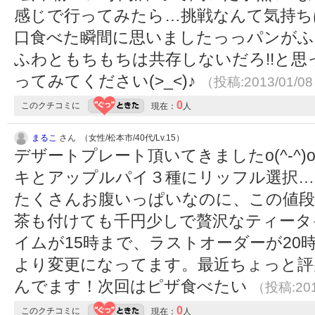
感じで行ってみたら…挑戦なんて気持ち
口食べた瞬間に思いましたっっパンが
ふわともちもちは共存しないだろ!!と
ってみてください(>_<)♪
（投稿:2013/01/0
0
このクチコミに
現在：
人
まるこ
さん （女性/松本市/40代/Lv.15）
デザートプレート頂いてきましたo(^-^
キとアップルパイ３種にリッフル選択…うー
たくさんお腹いっぱいなのに、この値段っ
茶も付けても千円少しで贅沢なティータ
イムが15時まで、ラストオーダーが20
より変更になってます。最近ちょっと評
んでます！次回はピザ食べたい
（投稿:201
0
このクチコミに
現在：
人