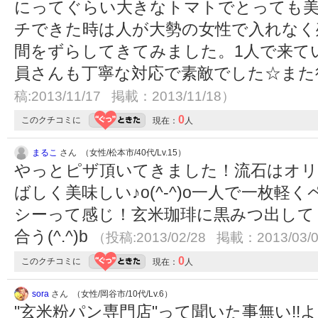
にってぐらい大きなトマトでとっても美
チできた時は人が大勢の女性で入れなく
間をずらしてきてみました。1人で来て
員さんも丁寧な対応で素敵でした☆また
稿:2013/11/17 掲載：2013/11/18）
0
このクチコミに
現在：
人
まるこ
さん （女性/松本市/40代/Lv.15）
やっとピザ頂いてきました！流石はオリ
ばしく美味しい♪o(^-^)o一人で一枚軽く
シーって感じ！玄米珈琲に黒みつ出して
合う(^.^)b
（投稿:2013/02/28 掲載：2013/03/
0
このクチコミに
現在：
人
sora
さん （女性/岡谷市/10代/Lv.6）
"玄米粉パン専門店"って聞いた事無い!!