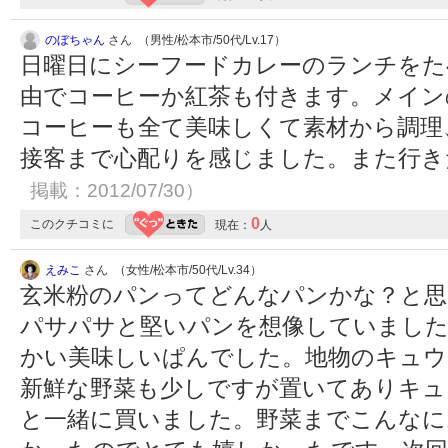
のぼちゃん
さん （男性/松本市/50代/Lv.17）
日曜日にシーフードカレーのランチをた
由でコーヒーか紅茶も付きます。メイン
コーヒーも全て美味しくて素材から調理
接客まで心配りを感じました。また行
掲載：2012/07/30）
0
このクチコミに
現在：
人
えみこ
さん （女性/松本市/50代/Lv.34）
玄米粉のパンってどんなパンかな？と思
パサパサと堅いパンを想像していまし
かい美味しいぱんでした。地物のキュウ
新鮮な野菜も少しですが置いてありキュ
と一緒に買いました。野菜までこんなに