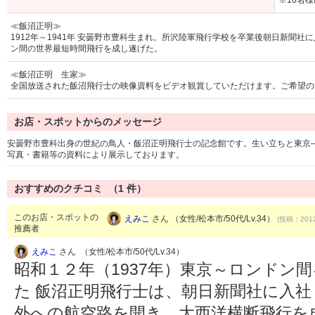
※10名
≪飯沼正明≫
1912年～1941年 安曇野市豊科生まれ。所沢陸軍飛行学校を卒業後朝日新聞社
ン間の世界最短時間飛行を成し遂げた。
≪飯沼正明 生家≫
全国放送された飯沼飛行士の映像資料をビデオ観賞していただけます。ご希望の
お店・スポットからのメッセージ
安曇野市豊科出身の世紀の鳥人・飯沼正明飛行士の記念館です。生い立ちと東京
写真・書籍等の資料により展示しております。
おすすめのクチコミ （
1
件）
このお店・スポットの
えみこ
さん （女性/松本市/50代/Lv.34）
(投稿：2012
推薦者
えみこ
さん （女性/松本市/50代/Lv.34）
昭和１２年（1937年）東京～ロンドン
た 飯沼正明飛行士は、朝日新聞社に入
外への航空路を開き、大西洋横断飛行を