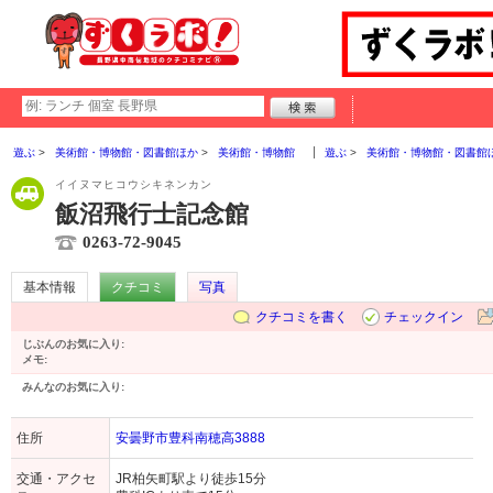
遊ぶ
美術館・博物館・図書館ほか
美術館・博物館
遊ぶ
美術館・博物館・図書館
イイヌマヒコウシキネンカン
飯沼飛行士記念館
0263-72-9045
基本情報
クチコミ
写真
クチコミを書く
チェックイン
じぶんのお気に入り:
メモ:
みんなのお気に入り:
住所
安曇野市豊科南穂高3888
交通・アクセ
JR柏矢町駅より徒歩15分