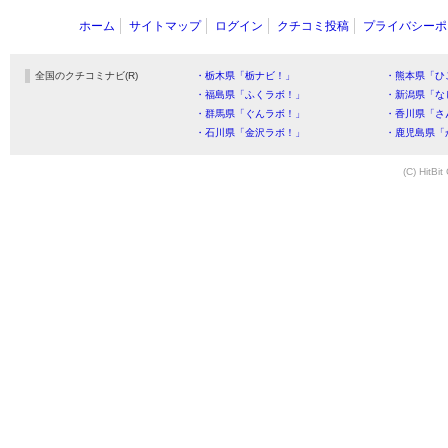
ホーム
サイトマップ
ログイン
クチコミ投稿
プライバシーポ
全国のクチコミナビ(R)
・栃木県「栃ナビ！」
・熊本県「ひ
・福島県「ふくラボ！」
・新潟県「な
・群馬県「ぐんラボ！」
・香川県「さ
・石川県「金沢ラボ！」
・鹿児島県「
(C) HitBit