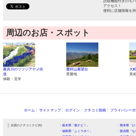
読取機能付きのモバ
アクセス！
便利に店舗情報を持
周辺のお店・スポット
農具川のツツジアヤメ街
鷹狩山展望台
大
道
景勝地
美
体験・見学
ホーム
サイトマップ
ログイン
クチコミ投稿
プライバシーポ
全国のクチコミナビ(R)
・栃木県「栃ナビ！」
・熊本県「ひ
・福島県「ふくラボ！」
・新潟県「な