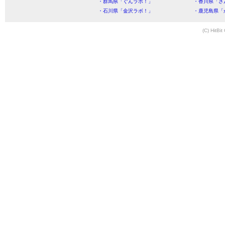
・群馬県「ぐんラボ！」
・香川県「さ
・石川県「金沢ラボ！」
・鹿児島県「
(C) HitBit