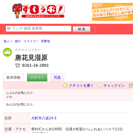
遊ぶ
旅行・ドライブ
景勝地
カラケミシツゲン
唐花見湿原
0261-26-2001
基本情報
クチコミ
写真
クチコミを書く
チェックイン
じぶんのお気に入り:
メモ:
みんなのお気に入り:
住所
大町市八坂24-3
交通・アクセ
豊科ICから約1時間、信濃大町駅からふれあいバスで12分