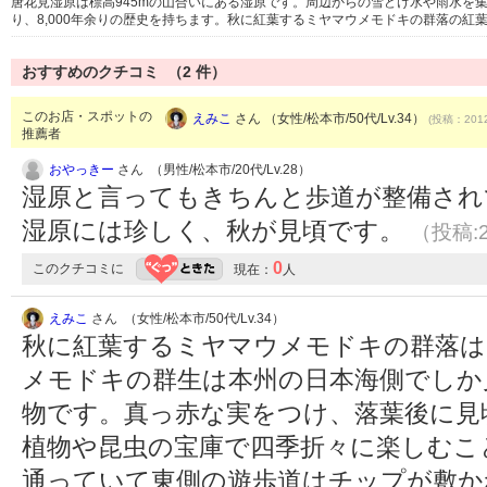
唐花見湿原は標高945mの山合いにある湿原です。周辺からの雪どけ水や雨水を集
り、8,000年余りの歴史を持ちます。秋に紅葉するミヤマウメモドキの群落の紅
おすすめのクチコミ （
2
件）
このお店・スポットの
えみこ
さん （女性/松本市/50代/Lv.34）
(投稿：2012
推薦者
おやっきー
さん （男性/松本市/20代/Lv.28）
湿原と言ってもきちんと歩道が整備され
湿原には珍しく、秋が見頃です。
（投稿:2
0
このクチコミに
現在：
人
えみこ
さん （女性/松本市/50代/Lv.34）
秋に紅葉するミヤマウメモドキの群落は
メモドキの群生は本州の日本海側でしか
物です。真っ赤な実をつけ、落葉後に見
植物や昆虫の宝庫で四季折々に楽しむこ
通っていて東側の遊歩道はチップが敷