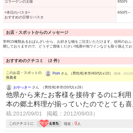
コラーゲンの王様
650円
<本日のパスタ>
650円～
おすすめの日替りパスタ
お店・スポットからのメッセージ
常時15種類あるおばんざいから、お好きな物をご注文いただけます。信州のお
開しておりますので、どうぞご賞味ください!地酒や地ワインなども取り揃えてお
おすすめのクチコミ （
2
件）
このお店・スポットの
Pom
さん （男性/松本市/40代/Lv.10）
(投稿：2012/0
推薦者
おやっきー
さん （男性/松本市/20代/Lv.28）
他県から来たお客様を接待するのに利用
本の郷土料理が揃っていたのでとても
稿:2012/09/01 掲載：2012/09/03）
0
このクチコミに
現在：
人