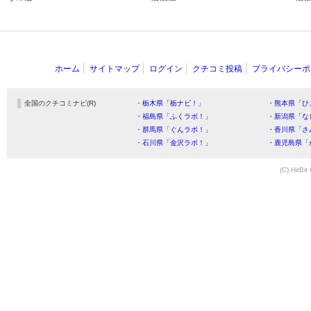
ホーム
サイトマップ
ログイン
クチコミ投稿
プライバシーポ
全国のクチコミナビ(R)
・栃木県「栃ナビ！」
・熊本県「ひ
・福島県「ふくラボ！」
・新潟県「な
・群馬県「ぐんラボ！」
・香川県「さ
・石川県「金沢ラボ！」
・鹿児島県「
(C) HitBit