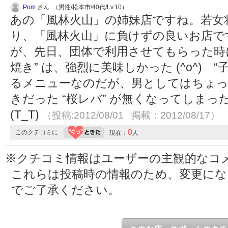
Pom
さん （男性/松本市/40代/Lv.10）
あの「風林火山」の姉妹店ですね。若女
り、「風林火山」に負けずの良いお店で
が、先日、団体で利用させてもらった時
焼き” は、強烈に美味しかった (^o^) 
るメニューなのだが、男としてはちょっと頼
きだった “桜レバ” が無くなってしま
(T_T)
（投稿:2012/08/01 掲載：2012/08/17）
0
このクチコミに
現在：
人
※クチコミ情報はユーザーの主観的なコ
これらは投稿時の情報のため、変更に
でご了承ください。