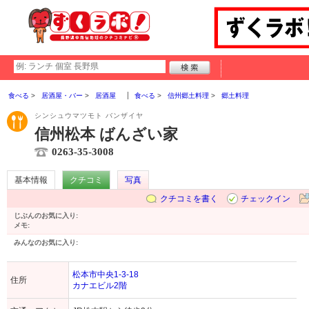
食べる
居酒屋・バー
居酒屋
食べる
信州郷土料理
郷土料理
シンシュウマツモト バンザイヤ
信州松本 ばんざい家
0263-35-3008
基本情報
クチコミ
写真
クチコミを書く
チェックイン
じぶんのお気に入り:
メモ:
みんなのお気に入り:
松本市中央1-3-18
住所
カナエビル2階