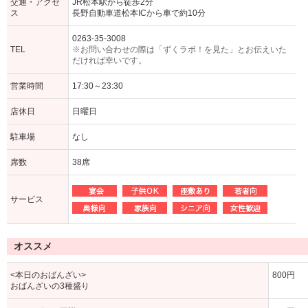
交通・アクセ
JR松本駅から徒歩2分
ス
長野自動車道松本ICから車で約10分
0263-35-3008
TEL
※お問い合わせの際は「ずくラボ！を見た」とお伝えいた
だければ幸いです。
営業時間
17:30～23:30
店休日
日曜日
駐車場
なし
席数
38席
サービス
オススメ
<本日のおばんざい>
800円
おばんざいの3種盛り