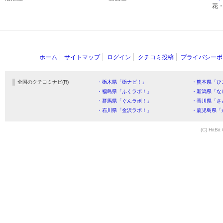
花
ホーム
サイトマップ
ログイン
クチコミ投稿
プライバシーポ
全国のクチコミナビ(R)
・栃木県「栃ナビ！」
・熊本県「ひ
・福島県「ふくラボ！」
・新潟県「な
・群馬県「ぐんラボ！」
・香川県「さ
・石川県「金沢ラボ！」
・鹿児島県「
(C) HitBit