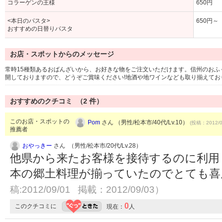
コラーゲンの王様
650円
<本日のパスタ>
650円～
おすすめの日替りパスタ
お店・スポットからのメッセージ
常時15種類あるおばんざいから、お好きな物をご注文いただけます。信州のお
開しておりますので、どうぞご賞味ください!地酒や地ワインなども取り揃えてお
おすすめのクチコミ （
2
件）
このお店・スポットの
Pom
さん （男性/松本市/40代/Lv.10）
(投稿：2012/0
推薦者
おやっきー
さん （男性/松本市/20代/Lv.28）
他県から来たお客様を接待するのに利用
本の郷土料理が揃っていたのでとても
稿:2012/09/01 掲載：2012/09/03）
0
このクチコミに
現在：
人