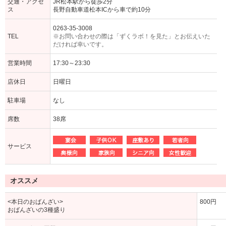
交通・アクセ
JR松本駅から徒歩2分
ス
長野自動車道松本ICから車で約10分
0263-35-3008
TEL
※お問い合わせの際は「ずくラボ！を見た」とお伝えいた
だければ幸いです。
営業時間
17:30～23:30
店休日
日曜日
駐車場
なし
席数
38席
サービス
オススメ
<本日のおばんざい>
800円
おばんざいの3種盛り