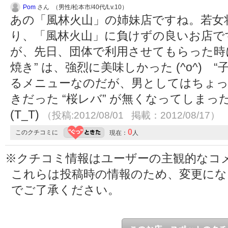
Pom
さん （男性/松本市/40代/Lv.10）
あの「風林火山」の姉妹店ですね。若女
り、「風林火山」に負けずの良いお店で
が、先日、団体で利用させてもらった時
焼き” は、強烈に美味しかった (^o^) 
るメニューなのだが、男としてはちょっと頼
きだった “桜レバ” が無くなってしま
(T_T)
（投稿:2012/08/01 掲載：2012/08/17）
0
このクチコミに
現在：
人
※クチコミ情報はユーザーの主観的なコ
これらは投稿時の情報のため、変更に
でご了承ください。