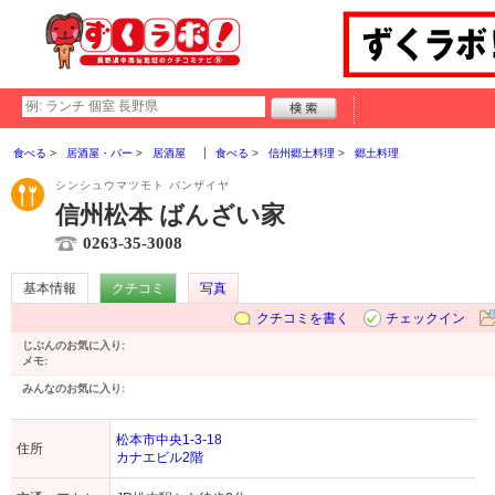
食べる
居酒屋・バー
居酒屋
食べる
信州郷土料理
郷土料理
シンシュウマツモト バンザイヤ
信州松本 ばんざい家
0263-35-3008
基本情報
クチコミ
写真
クチコミを書く
チェックイン
じぶんのお気に入り:
メモ:
みんなのお気に入り:
松本市中央1-3-18
住所
カナエビル2階