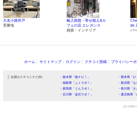
大名小路井戸
輸入雑貨・寄せ植え&カ
Che
景勝地
フェの店 エレガンス
de 
雑貨・インテリア
バ
ホーム
サイトマップ
ログイン
クチコミ投稿
プライバシーポ
全国のクチコミナビ(R)
・栃木県「栃ナビ！」
・熊本県「ひ
・福島県「ふくラボ！」
・新潟県「な
・群馬県「ぐんラボ！」
・香川県「さ
・石川県「金沢ラボ！」
・鹿児島県「
(C) HitBit