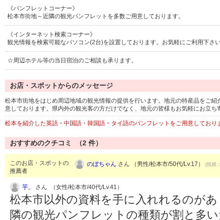
《パンフレットコーナー》
松本市街地～近隣の観光パンフレットを多数ご用意しております。
《インターネット検索コーナー》
観光情報を検索可能なパソコン(2台)を設置しております。お気軽にご利用下さ
☆周辺ホテル等の当日宿泊のご相談も承ります。
お店・スポットからのメッセージ
松本市街地をはじめ周辺地域の観光情報の提供を行います。地元の特産品をご紹
意しております。県内外の観光客の方だけでなく、地元の皆様もお気軽にお立ち
松本を紹介した英語・中国語・韓国語・タイ語のパンフレットをご用意しており
おすすめのクチコミ （
2
件）
このお店・スポットの
のぼちゃん
さん （男性/松本市/50代/Lv.17）
(投稿：
推薦者
芋。
さん （女性/松本市/40代/Lv.41）
松本市以外の資料を手に入れれるのがあ
隣の観光パンフレットの種類が割と多い