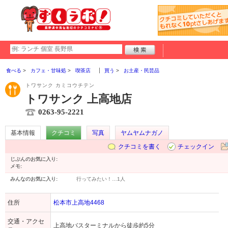
食べる
カフェ・甘味処
喫茶店
買う
お土産・民芸品
トワサンク カミコウチテン
トワサンク 上高地店
0263-95-2221
基本情報
クチコミ
写真
ヤムヤムナガノ
クチコミを書く
チェックイン
じぶんのお気に入り:
メモ:
みんなのお気に入り:
行ってみたい！…
1人
住所
松本市上高地4468
交通・アクセ
上高地バスターミナルから徒歩約5分