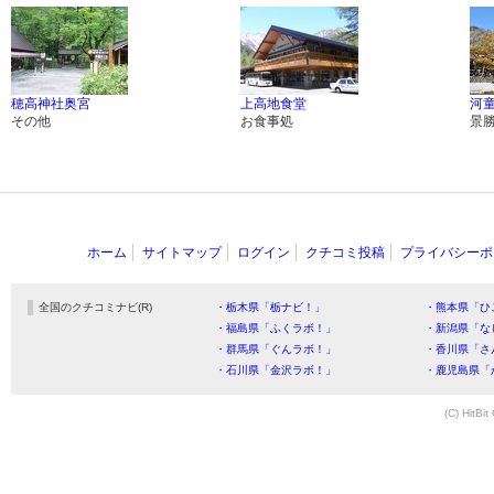
穂高神社奥宮
上高地食堂
河
その他
お食事処
景
ホーム
サイトマップ
ログイン
クチコミ投稿
プライバシーポ
全国のクチコミナビ(R)
・栃木県「栃ナビ！」
・熊本県「ひ
・福島県「ふくラボ！」
・新潟県「な
・群馬県「ぐんラボ！」
・香川県「さ
・石川県「金沢ラボ！」
・鹿児島県「
(C) HitBit