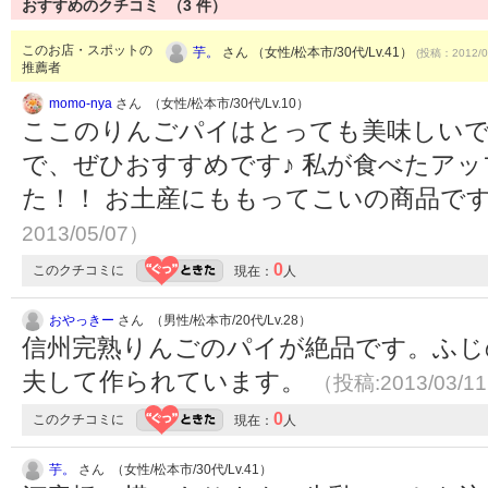
おすすめのクチコミ （
3
件）
このお店・スポットの
芋。
さん （女性/松本市/30代/Lv.41）
(投稿：2012/0
推薦者
momo-nya
さん （女性/松本市/30代/Lv.10）
ここのりんごパイはとっても美味しいで
で、ぜひおすすめです♪ 私が食べたア
た！！ お土産にももってこいの商品です
2013/05/07）
0
このクチコミに
現在：
人
おやっきー
さん （男性/松本市/20代/Lv.28）
信州完熟りんごのパイが絶品です。ふじ
夫して作られています。
（投稿:2013/03/1
0
このクチコミに
現在：
人
芋。
さん （女性/松本市/30代/Lv.41）