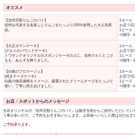
オススメ
【信州完熟りんごのパイ】
1ホール 
信州を代表する名産ふじりんごをたっぷり100%使用した大人気商
お店で召
品。
1ピース 
+(珈琲・
【大正ロマンケーキ】
1ホール 
(クルミのパウンドケーキ)
お店で召
トワサンクオリジナルのスポンジケーキの上に、信州クルミとこけ
1ピース 
もも、あんずを飾りました。
+(珈琲・
【白銀のフロマージュ】
1ホール 
(焼きチーズケーキ)
お店で召
白銀の穂高連峰をイメージ。厳選されたクリームチーズをたっぷり
1ピース 
使い、丁寧に焼きあげました。
+(珈琲・
お店・スポットからのメッセージ
当店オリジナルの「信州完熟りんごのパイ」は販売当初からご好評いただいてい
う事が多いので、ご予約をおすすめいたします。上高地へいらした際はぜひお立
ご予約承ります。