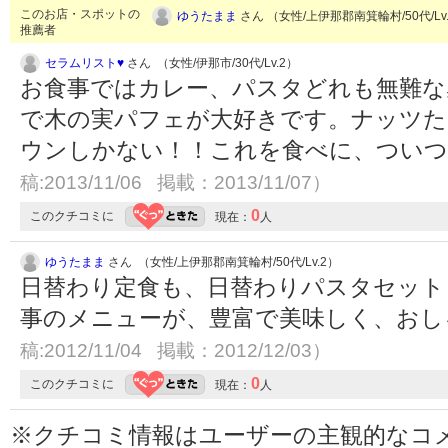
このお店・スポットの
ゆうたまま
さん （女性/上伊那郡南箕輪村/50代/Lv
推薦者
セラムリスト♥
さん （女性/伊那市/30代/Lv.2）
お食事ではカレー、パスタどれも無難な
で木の実パフェが大好きです。ナッツ
ウンしかない！！これを食べに、つい
稿:2013/11/06 掲載：2013/11/07）
0
このクチコミに
現在：
人
ゆうたまま
さん （女性/上伊那郡南箕輪村/50代/Lv.2）
日替わり定食も、日替わりパスタセット
事のメニューが、豊富で美味しく、お
稿:2012/11/04 掲載：2012/12/03）
0
このクチコミに
現在：
人
※クチコミ情報はユーザーの主観的なコ