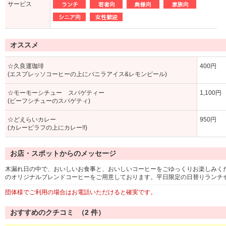
サービス
オススメ
☆久良運珈琲
400円
(エスプレッソコーヒーの上にバニラアイス&レモンピール)
☆モーモーシチュー スパゲティー
1,100円
(ビーフシチューのスパゲティ)
☆どえらいカレー
950円
(カレーピラフの上にカレー!!)
お店・スポットからのメッセージ
木漏れ日の中で、おいしいお食事と、おいしいコーヒーをごゆっくりお楽しみく
のオリジナルブレンドコーヒーをご用意しております。平日限定の日替りランチ
団体様でご利用の場合はお電話いただけると確実です。
おすすめのクチコミ （
2
件）