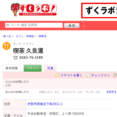
食べる
カフェ・甘味処
喫茶店
キッサ クラウン
喫茶 久良運
0265-76-1189
基本情報
クチコミ
写真
クチコミを書く
チェックイン
じぶんのお気に入り:
メモ:
みんなのお気に入り:
お気に入り…
1人
おススメ☆…
1人
ランチ…
1人
全部見る
住所
伊那市西春近下島2911-1
中央自動車道「伊那IC」より車で約20分
交通・アクセ