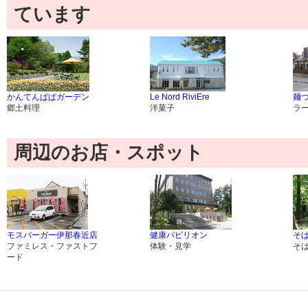
ています
かんてんぱぱガーデン
Le Nord RiviEre
麺
郷土料理
洋菓子
ラ
周辺のお店・スポット
モスバーガー伊那春近店
健康パビリオン
そば
ファミレス・ファストフ
体験・見学
そ
ード