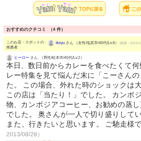
おすすめのクチコミ （
4
件）
このお店・スポットの
ikoyu
さん （女性/塩尻市/40代/Lv.8）
(投稿：2012/1
推薦者
ヒーロー
さん （男性/松本市/40代/Lv.2）
本日、数日前からカレーを食べたくて何
レー特集を見て悩んだ末に「こーさんの
た。 この場合、外れた時のショックは
この店は「当たり！」でした。 カンボ
物、カンボジアコーヒー、お勧めの蒸し
でした。 奥さんが一人で切り盛りして
また、行きたいと思います。 ご馳走様
2013/08/28）