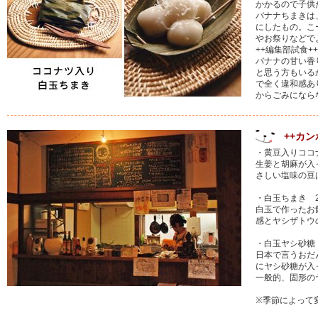
かかるので子供
バナナちまきは
にしたもの。こ
やお祭りなどで
++編集部試食++
バナナの甘い香
と思う方もいる
で全く違和感あ
からごみになら
++カ
・黄豆入りココ
生姜と胡麻が入
さしい塩味の豆
・白玉ちまき 2
白玉で作ったお
感とヤシザトウ
・白玉ヤシ砂糖
日本で言うおだ
にヤシ砂糖が入
一般的、固形の
※季節によって