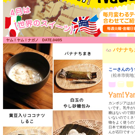
ヤム！ヤム！ナガノ DATE.04/05
バナナち
こーさんのう
（松本市街地
カンボジアはお
いです。乳牛が
糖はないので固
いないのでミネ
物をよく使うの
日本で米粉や白
んが石臼ですっ