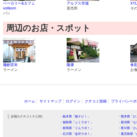
ベーカリー&カフェ
アルプス市場
XY
vollkorn
直売所
そ
パン
周辺のお店・スポット
麺創宮本
隆康
食彩
ラーメン
ラーメン
お
ホーム
サイトマップ
ログイン
クチコミ投稿
プライバシーポ
全国のクチコミナビ(R)
・栃木県「栃ナビ！」
・熊本県「ひ
・福島県「ふくラボ！」
・新潟県「な
・群馬県「ぐんラボ！」
・香川県「さ
・石川県「金沢ラボ！」
・鹿児島県「