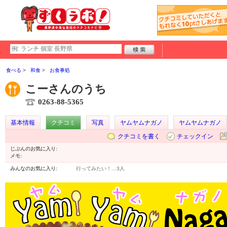
食べる
和食
お食事処
こーさんのうち
0263-88-5365
基本情報
クチコミ
写真
ヤムヤムナガノ
ヤムヤムナガノ
クチコミを書く
チェックイン
じぶんのお気に入り:
メモ:
みんなのお気に入り:
行ってみたい！…
3人