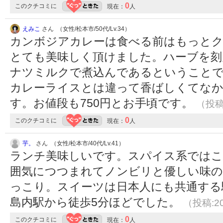
0
このクチコミに
現在：
人
えみこ
さん （女性/松本市/50代/Lv.34）
カンボジアカレーは食べる前はもっと
とても美味しく頂けました。ハーブを刻
ナツミルクで煮込んであるということで
カレーライスとは違って香ばしくてな
す。お値段も750円とお手頃です。
（投稿:
0
このクチコミに
現在：
人
芋。
さん （女性/松本市/40代/Lv.41）
ランチ美味しいです。スパイス系ではこ
囲気につつまれてノンビリと優しい味の
っこり。スイーツは日本人にも共通する
島内駅から徒歩5分ほどでした。
（投稿:20
0
このクチコミに
現在：
人