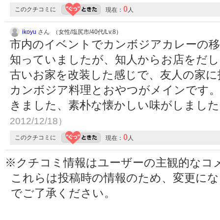
0
このクチコミに
現在：
人
ikoyu
さん （女性/塩尻市/40代/Lv.8）
市内のイベントでカンボジアカレーの移
知っていましたが、知人からお店をだし
古いお家を改装した感じで、友人の家に
カンボジア料理とおやつがメインです
きました、素朴な懐かしい味がしまし
2012/12/18）
0
このクチコミに
現在：
人
※クチコミ情報はユーザーの主観的なコ
これらは投稿時の情報のため、変更に
でご了承ください。