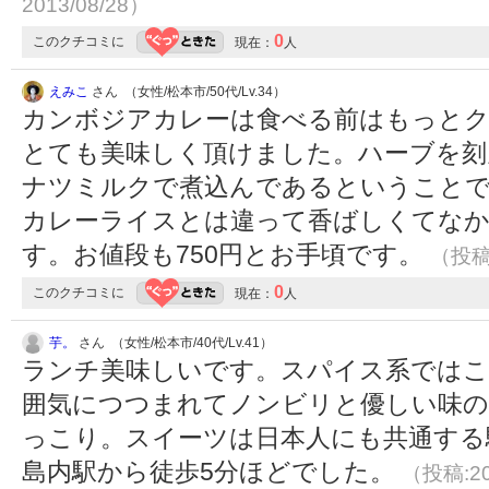
2013/08/28）
0
このクチコミに
現在：
人
えみこ
さん （女性/松本市/50代/Lv.34）
カンボジアカレーは食べる前はもっと
とても美味しく頂けました。ハーブを刻
ナツミルクで煮込んであるということで
カレーライスとは違って香ばしくてな
す。お値段も750円とお手頃です。
（投稿:
0
このクチコミに
現在：
人
芋。
さん （女性/松本市/40代/Lv.41）
ランチ美味しいです。スパイス系ではこ
囲気につつまれてノンビリと優しい味の
っこり。スイーツは日本人にも共通する
島内駅から徒歩5分ほどでした。
（投稿:20