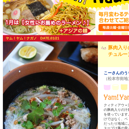
ヤム！ヤム！ナガノ DATE.01/21
豚肉入り
チュルー
こーさんのう
（松本市街地
クィティアウ＝
の豚肉入りの汁
を使っています
けではなく、ベ
だったり地域に
スープは豚の骨