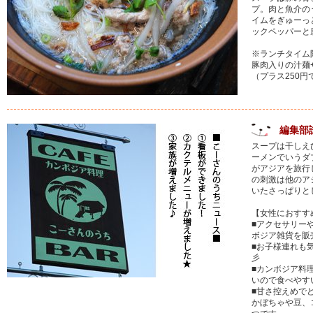
プ。肉と魚介の
イムをぎゅーっ
ックペッパーと
※ランチタイム
豚肉入りの汁麺
（プラス250
編集部
スープは干しえ
ーメンでいうダ
がアジアを旅行
の刺激は他のア
いたさっぱりと
【女性におすす
■アクセサリー
ボジア雑貨を販
■お子様連れも
彡
■カンボジア料
いので食べやす
■甘さ控えめで
かぼちゃや豆、