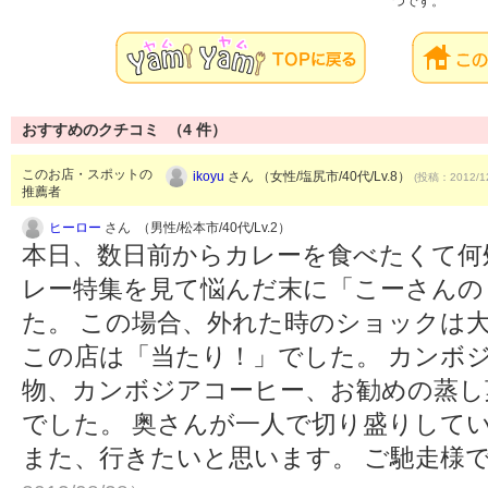
つです。
おすすめのクチコミ （
4
件）
このお店・スポットの
ikoyu
さん （女性/塩尻市/40代/Lv.8）
(投稿：2012/1
推薦者
ヒーロー
さん （男性/松本市/40代/Lv.2）
本日、数日前からカレーを食べたくて何
レー特集を見て悩んだ末に「こーさんの
た。 この場合、外れた時のショックは
この店は「当たり！」でした。 カンボ
物、カンボジアコーヒー、お勧めの蒸し
でした。 奥さんが一人で切り盛りして
また、行きたいと思います。 ご馳走様