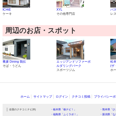
ICHiE
XYL
パス
ケーキ
その他専門店
レ
周辺のお店・スポット
蕎麦 Dining 我伝
エッジアンドソファーボ
松
そば・うどん
ルダリングパーク
(ザ
スポーツジム
ホ
ホーム
サイトマップ
ログイン
クチコミ投稿
プライバシーポ
全国のクチコミナビ(R)
・栃木県「栃ナビ！」
・熊本県「ひ
・福島県「ふくラボ！」
・新潟県「な