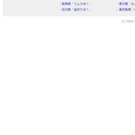
・群馬県「ぐんラボ！」
・香川県「さ
・石川県「金沢ラボ！」
・鹿児島県「
(C) HitBit