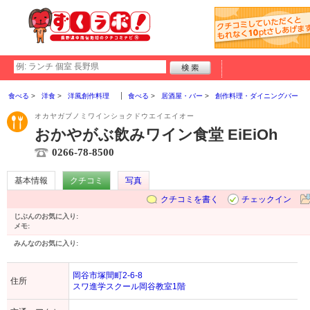
食べる
洋食
洋風創作料理
食べる
居酒屋・バー
創作料理・ダイニングバー
オカヤガブノミワインショクドウエイエイオー
おかやがぶ飲みワイン食堂 EiEiOh
0266-78-8500
基本情報
クチコミ
写真
クチコミを書く
チェックイン
じぶんのお気に入り:
メモ:
みんなのお気に入り:
岡谷市塚間町2-6-8
住所
スワ進学スクール岡谷教室1階