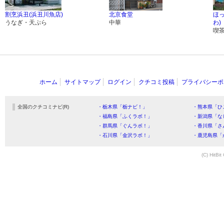
割烹浜丑(浜丑川魚店)
北京食堂
ほ
うなぎ・天ぷら
中華
わ)
喫
ホーム
サイトマップ
ログイン
クチコミ投稿
プライバシーポ
全国のクチコミナビ(R)
・栃木県「栃ナビ！」
・熊本県「ひ
・福島県「ふくラボ！」
・新潟県「な
・群馬県「ぐんラボ！」
・香川県「さ
・石川県「金沢ラボ！」
・鹿児島県「
(C) HitBit