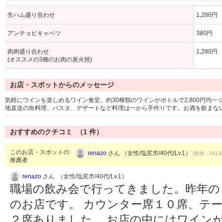
生ハム盛り合わせ
1,280円
アンチョビキャベツ
380円
肉肉盛り合わせ
1,280円
(オススメの3種のお肉の炭火焼)
お店・スポットからのメッセージ
気軽にワインを楽しめるワイン食堂。約30種類のワインがボトルで2,800円均一
地直送の魚料理、パスタ、デザートなど料理は一から手作りです。お酒を飲まな
おすすめのクチコミ （
1
件）
このお店・スポットの
renazo
さん （女性/塩尻市/40代/Lv.1）
(投稿：2013/
推薦者
renazo
さん （女性/塩尻市/40代/Lv.1）
職場の飲み会で行ってきました。昨年の
のお店です。 カウンター席１０席、テ
２席ありました。 お店の中にはワイン