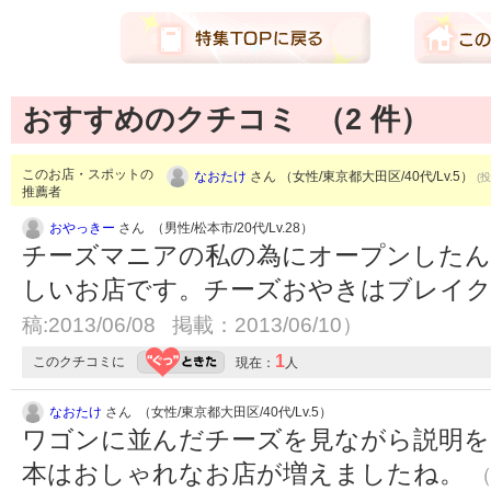
おすすめのクチコミ （
2
件）
このお店・スポットの
なおたけ
さん （女性/東京都大田区/40代/Lv.5）
(投
推薦者
おやっきー
さん （男性/松本市/20代/Lv.28）
チーズマニアの私の為にオープンした
しいお店です。チーズおやきはブレイ
稿:2013/06/08 掲載：2013/06/10）
1
このクチコミに
現在：
人
なおたけ
さん （女性/東京都大田区/40代/Lv.5）
ワゴンに並んだチーズを見ながら説明を
本はおしゃれなお店が増えましたね。
（