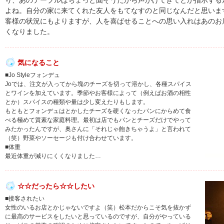
り、あのテーブルはちょっと固そうだから声かけてきてとか指示する
よね。自分の家に来てくれた友人をもてなすのと同じなんだと思いま
客様の状況にもよりますが、人を喜ばせることへの思い入れはあのお
くなりました。
気になること
■Jo Styleフォンデュ
Joでは、注文が入ってから塊のチーズを切って溶かし、各種スパイス
とワインを加えています。季節やお客様によって（例えばお酒の相性
とか）スパイスの種類や量は少し変えたりもします。
もともとフォンデュはとかしたチーズを硬くなったパンにからめて食
べる極めて質素な家庭料理。最初は店でもパンとチーズだけでやって
みたかったんですが、奥さんに「それじゃ飽きちゃうよ」と言われて
（笑）野菜やソーセージも付け合わせています。
■体重
最近体重が減りにくくなりました…
☆☆だったら☆☆したい
■接客されたい
女性のいるお店とかじゃないですよ（笑）松本だからこそ気を抜かず
に最高のサービスをしたいと思っているのですが、自分がやっている