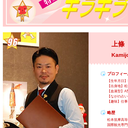
上條
Kamijo
プロフィー
【生年月日】
【出身地】松
【血液型】A
【ながの占い
【趣味】仕事
略歴
松本筑摩高等
国際観光専門