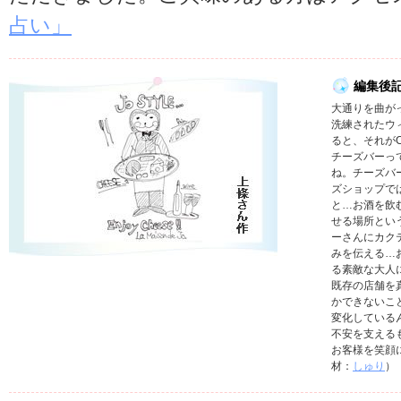
占い」
編集後
大通りを曲が
洗練されたウ
ると、それがChee
チーズバーっ
ね。チーズバ
ズショップで
と…お酒を飲
せる場所とい
ーさんにカク
みを伝える…
る素敵な大人
既存の店舗を
かできないこ
変化している
不安を支える
お客様を笑顔
材：
しゅり
）