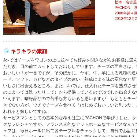
松本・名古屋
PACHON、系列
2008年第
2012年12月25
キラキラの素顔
Jo-ではチーズをワゴンの上に並べてお好みを聞きながらお客様に選
ただき、目の前でカットしてお出ししています。チーズの面白さは、
おいしい！が一番ですが、そのほかに、ヤギ、牛、羊による乳種の違
ード、ソフト、カビなどのタイプの違い、熟成による味の変化など新
いしさに出会えるところ。また、Joでは、仕入れたチーズを熟成させ
のによっては洗ったりして）から提供しているのでJoでしか出会えな
いえます。嗜好品なので苦手な方もいると思いますが、もともとチー
きでない方が、ウチでチーズを食べて「はじめておいしいと思った」
われると嬉しいですね。
サービスマンとしての基本的な考えは主にPACHONで学びました。
クなフレンチですが、フランス人的なアットホームなサービスなんで
ェフは、毎日ホールに出て各テーブルをチェックして、自分でお話に