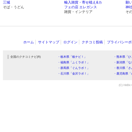
三城
輸入雑貨・寄せ植え&カ
願
そば・うどん
フェの店 エレガンス
神
雑貨・インテリア
そ
ホーム
サイトマップ
ログイン
クチコミ投稿
プライバシーポ
全国のクチコミナビ(R)
・栃木県「栃ナビ！」
・熊本県「ひ
・福島県「ふくラボ！」
・新潟県「な
・群馬県「ぐんラボ！」
・香川県「さ
・石川県「金沢ラボ！」
・鹿児島県「
(C) HitBit