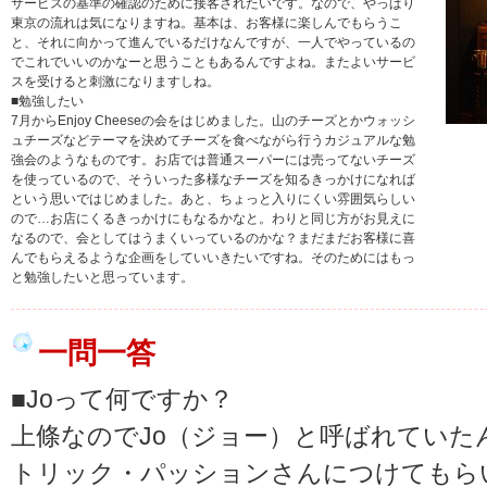
サービスの基準の確認のために接客されたいです。なので、やっぱり
東京の流れは気になりますね。基本は、お客様に楽しんでもらうこ
と、それに向かって進んでいるだけなんですが、一人でやっているの
でこれでいいのかなーと思うこともあるんですよね。またよいサービ
スを受けると刺激になりますしね。
■勉強したい
7月からEnjoy Cheeseの会をはじめました。山のチーズとかウォッシ
ュチーズなどテーマを決めてチーズを食べながら行うカジュアルな勉
強会のようなものです。お店では普通スーパーには売ってないチーズ
を使っているので、そういった多様なチーズを知るきっかけになれば
という思いではじめました。あと、ちょっと入りにくい雰囲気らしい
ので…お店にくるきっかけにもなるかなと。わりと同じ方がお見えに
なるので、会としてはうまくいっているのかな？まだまだお客様に喜
んでもらえるような企画をしていいきたいですね。そのためにはもっ
と勉強したいと思っています。
一問一答
■Joって何ですか？
上條なのでJo（ジョー）と呼ばれていた
トリック・パッションさんにつけてもら