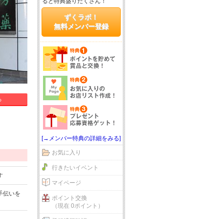
ると特典盛りだくさん！
ずくラボ！
無料メンバー登録
る
[→メンバー特典の詳細をみる]
お気に入り
行きたいイベント
す
マイページ
手伝いを
ポイント交換
（現在 0ポイント）