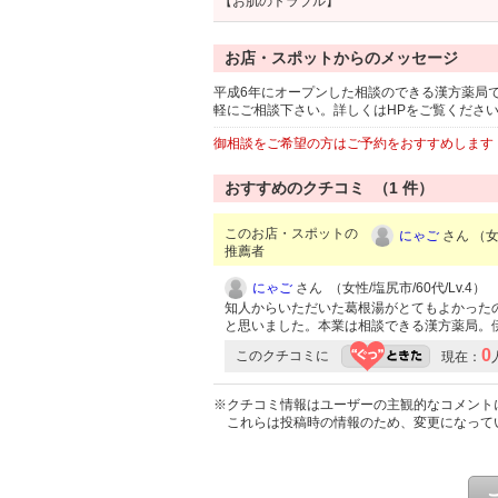
【お肌のトラブル】
お店・スポットからのメッセージ
平成6年にオープンした相談のできる漢方薬局
軽にご相談下さい。詳しくはHPをご覧くださ
御相談をご希望の方はご予約をおすすめします
おすすめのクチコミ （
1
件）
このお店・スポットの
にゃご
さん （女性
推薦者
にゃご
さん （女性/塩尻市/60代/Lv.4）
知人からいただいた葛根湯がとてもよかった
と思いました。本業は相談できる漢方薬局。
0
このクチコミに
現在：
※クチコミ情報はユーザーの主観的なコメント
これらは投稿時の情報のため、変更になって