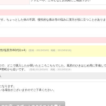
アトピーや、ニキビなどお気軽にご相談下さい
です。ちょっとした体の不調、慢性的な痛み等の悩みに漢方が役に立つことがありま
い
/塩尻市/60代/Lv.4）
(投稿：2013/03/01 掲載：2013/03/18)
ので、どこで購入したか聞いたところこちらでした。風邪のひきはじめ用に常備し
伊勢町から近いです。
（投稿:2013/03/01 掲載：2013/03/18）
人
になります。
いる場合がございますのでご了承ください。