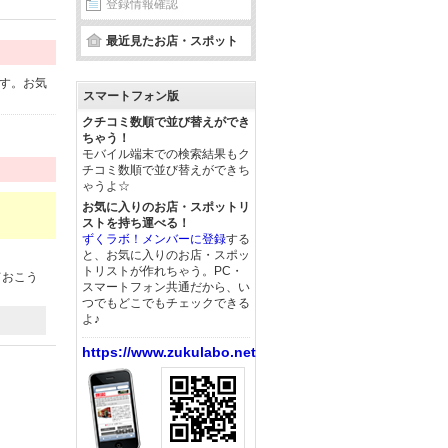
登録情報確認
最近見たお店・スポット
す。お気
スマートフォン版
クチコミ数順で並び替えができ
ちゃう！
モバイル端末での検索結果もク
チコミ数順で並び替えができち
ゃうよ☆
お気に入りのお店・スポットリ
ストを持ち運べる！
ずくラボ！メンバーに登録
する
と、お気に入りのお店・スポッ
トリストが作れちゃう。PC・
ておこう
スマートフォン共通だから、い
つでもどこでもチェックできる
よ♪
https://www.zukulabo.net/