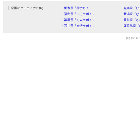
全国のクチコミナビ(R)
・栃木県「栃ナビ！」
・熊本県「ひ
・福島県「ふくラボ！」
・新潟県「な
・群馬県「ぐんラボ！」
・香川県「さ
・石川県「金沢ラボ！」
・鹿児島県「
(C) HitBit