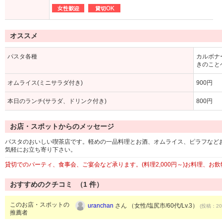
オススメ
パスタ各種
カルボナー
きのこと
オムライス(ミニサラダ付き)
900円
本日のランチ(サラダ、ドリンク付き)
800円
お店・スポットからのメッセージ
パスタのおいしい喫茶店です。軽めの一品料理とお酒、オムライス、ピラフなど
気軽にお立ち寄り下さい。
貸切でのパーティ、食事会、ご宴会など承ります。(料理2,000円～)お料理、
おすすめのクチコミ （
1
件）
このお店・スポットの
uranchan
さん （女性/塩尻市/60代/Lv.3）
(投稿：201
推薦者