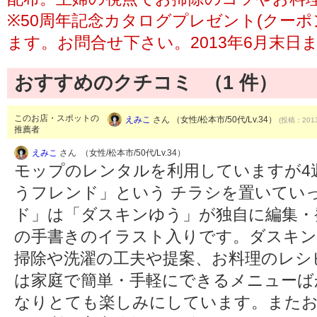
※50周年記念カタログプレゼント(クー
ます。お問合せ下さい。2013年6月末日
おすすめのクチコミ （
1
件）
このお店・スポットの
えみこ
さん （女性/松本市/50代/Lv.34）
(投稿：2013
推薦者
えみこ
さん （女性/松本市/50代/Lv.34）
モップのレンタルを利用していますが4
うフレンド」という チラシを置いてい
ド」は「ダスキンゆう」が独自に編集・
の手書きのイラスト入りです。ダスキン
掃除や洗濯の工夫や提案、お料理のレシ
は家庭で簡単・手軽にできるメニューば
なりとても楽しみにしています。またお