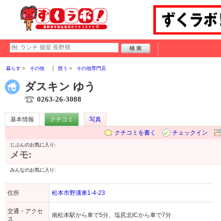
暮らす
その他
買う
その他専門店
ダスキン ゆう
0263-26-3088
基本情報
クチコミ
写真
クチコミを書く
チェックイン
じぶんのお気に入り:
メモ:
みんなのお気に入り:
住所
松本市野溝東1-4-23
交通・アクセ
南松本駅から車で5分、塩尻北ICから車で7分
ス