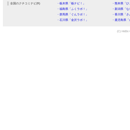
全国のクチコミナビ(R)
・栃木県「栃ナビ！」
・熊本県「ひ
・福島県「ふくラボ！」
・新潟県「な
・群馬県「ぐんラボ！」
・香川県「さ
・石川県「金沢ラボ！」
・鹿児島県「
(C) HitBit