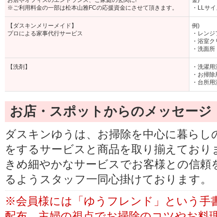
お店やオフィスのエントランス、ご家庭の玄関に!
金)
※ご利用料金の一部は松本山雅FCの応援資金にさせて頂きます。
・LLサイ
【ダスキンメリーメイド】
例)
プロによる家事代行サービス
・レンジ
・浴室クリ
・洗面所
【洗剤】
・洗濯用洗
・お掃除用
・台所用洗
お店・スポットからのメッセージ
ダスキンゆうは、お掃除を中心に暮らし
をするサービスと商品を取り揃えており
きめ細やかなサービスでお客様との信頼
るようスタッフ一同心掛けております。
※会員様には「ゆうフレンド」という手
配布。主婦の視点でお掃除のコツやお料理