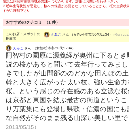
電話は阿智村役場地域経営課へつながります。詳細はお問い合わせ下さい。
※近年生育状況が悪化し、桜への保護が必要となっていることから、桜の生育状
すがご理解下さい
おすすめのクチコミ （
1
件）
このお店・スポットの
えみこ
さん （女性/松本市/50代/Lv.34）
(投稿：2013
推薦者
えみこ
さん （女性/松本市/50代/Lv.34）
阿智村の園原に源義経が奥州に下るとき
説の桜があると聞いて去年行ってみまし
きでしたが山間部ののどかな田んぼの土
幹と大きく広がった太い枝。強い生命力
桜。という感じの存在感のある立派な桜
は京都と東国を結ぶ最古の街道というこ
り万葉集にも登場し県歌・信濃の国にも
な自然がそのまま残る山深い美しい里
2013/05/15）