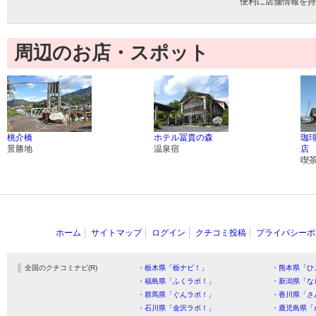
便利に店舗情報を持
周辺のお店・スポット
桃介橋
ホテル冨貴の森
珈
景勝地
温泉宿
店
喫
ホーム
サイトマップ
ログイン
クチコミ投稿
プライバシーポ
全国のクチコミナビ(R)
・栃木県「栃ナビ！」
・熊本県「ひ
・福島県「ふくラボ！」
・新潟県「な
・群馬県「ぐんラボ！」
・香川県「さ
・石川県「金沢ラボ！」
・鹿児島県「