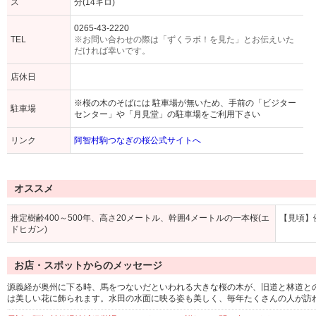
ス
分(14キロ)
0265-43-2220
TEL
※お問い合わせの際は「ずくラボ！を見た」とお伝えいた
だければ幸いです。
店休日
※桜の木のそばには 駐車場が無いため、手前の「ビジター
駐車場
センター」や「月見堂」の駐車場をご利用下さい
リンク
阿智村駒つなぎの桜公式サイトへ
オススメ
推定樹齢400～500年、高さ20メートル、幹囲4メートルの一本桜(エ
【見頃】
ドヒガン)
お店・スポットからのメッセージ
源義経が奥州に下る時、馬をつないだといわれる大きな桜の木が、旧道と林道と
は美しい花に飾られます。水田の水面に映る姿も美しく、毎年たくさんの人が訪