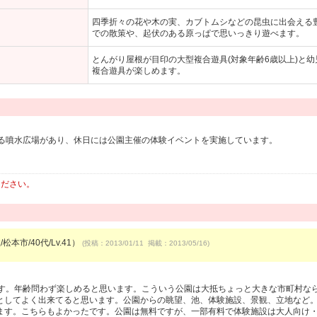
四季折々の花や木の実、カブトムシなどの昆虫に出会える
での散策や、起伏のある原っぱで思いっきり遊べます。
とんがり屋根が目印の大型複合遊具(対象年齢6歳以上)と幼
複合遊具が楽しめます。
る噴水広場があり、休日には公園主催の体験イベントを実施しています。
ください。
松本市/40代/Lv.41）
(投稿：2013/01/11 掲載：2013/05/16)
す。年齢問わず楽しめると思います。こういう公園は大抵ちょっと大きな市町村なら
としてよく出来てると思います。公園からの眺望、池、体験施設、景観、立地など
ます。こちらもよかったです。公園は無料ですが、一部有料で体験施設は大人向け