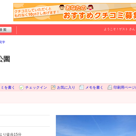
ようこそ！
ゲスト
さん
見学
公園
コミを書く
チェックイン
お気に入り
メモを書く
印刷用ページ
より徒歩15分