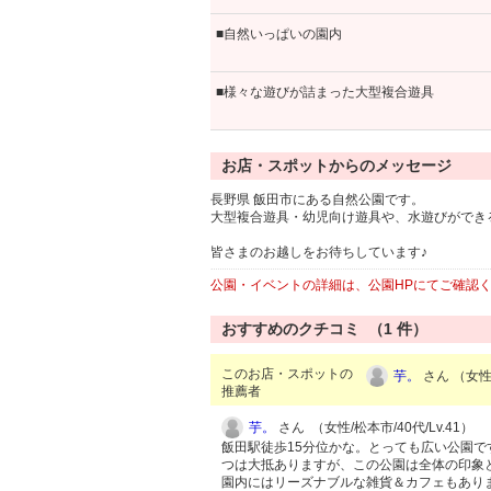
■自然いっぱいの園内
■様々な遊びが詰まった大型複合遊具
お店・スポットからのメッセージ
長野県 飯田市にある自然公園です。
大型複合遊具・幼児向け遊具や、水遊びができ
皆さまのお越しをお待ちしています♪
公園・イベントの詳細は、公園HPにてご確認
おすすめのクチコミ （
1
件）
このお店・スポットの
芋。
さん （女性/
推薦者
芋。
さん （女性/松本市/40代/Lv.41）
飯田駅徒歩15分位かな。とっても広い公園で
つは大抵ありますが、この公園は全体の印象
園内にはリーズナブルな雑貨＆カフェもあり