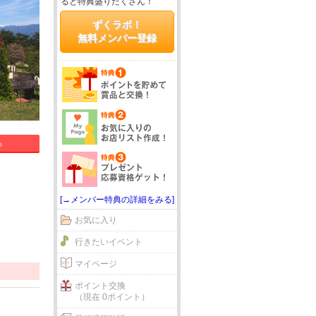
ると特典盛りだくさん！
ずくラボ！
無料メンバー登録
る
[→メンバー特典の詳細をみる]
お気に入り
行きたいイベント
マイページ
ポイント交換
（現在 0ポイント）