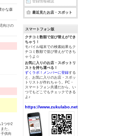
登録情報確認
豊かな森
最近見たお店・スポット
児向けの
スマートフォン版
クチコミ数順で並び替えができ
ちゃう！
モバイル端末での検索結果もク
チコミ数順で並び替えができち
ゃうよ☆
お気に入りのお店・スポットリ
ストを持ち運べる！
ずくラボ！メンバーに登録
する
と、お気に入りのお店・スポッ
トリストが作れちゃう。PC・
スマートフォン共通だから、い
つでもどこでもチェックできる
よ♪
https://www.zukulabo.net/
1つや2
。また、
・子供向