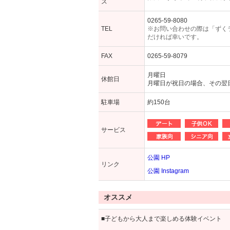
ス
0265-59-8080
TEL
※お問い合わせの際は「ずく
だければ幸いです。
FAX
0265-59-8079
月曜日
休館日
月曜日が祝日の場合、その翌
駐車場
約150台
サービス
公園 HP
リンク
公園 Instagram
オススメ
■子どもから大人まで楽しめる体験イベント