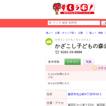
遊ぶ
公園・キャンプ場
公園
遊ぶ
体験・
カザコシコドモノモリコウエン
かざこし子どもの森
0265-59-8080
基本情報
クチコミ
写真
クチ
じぶんのお気に入り:
メモ:
みんなのお気に入り:
住所
飯田市丸山町4丁目5510-1
交通・アクセ
飯田ICから車で15分、飯田駅