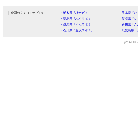
全国のクチコミナビ(R)
・栃木県「栃ナビ！」
・熊本県「ひ
・福島県「ふくラボ！」
・新潟県「な
・群馬県「ぐんラボ！」
・香川県「さ
・石川県「金沢ラボ！」
・鹿児島県「
(C) HitBit