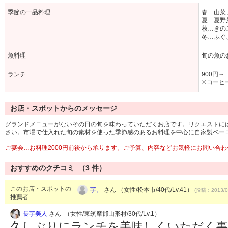
季節の一品料理
春…山菜
夏…夏野
秋…きの
冬…ふぐ
魚料理
旬の魚の
ランチ
900円～
※コーヒ
お店・スポットからのメッセージ
グランドメニューがないその日の旬を味わっていただくお店です。リクエストに
さい。市場で仕入れた旬の素材を使った季節感のあるお料理を中心に自家製ベー
ご宴会…お料理2000円前後から承ります。ご予算、内容などお気軽にお問い合
おすすめのクチコミ （
3
件）
このお店・スポットの
芋。
さん （女性/松本市/40代/Lv.41）
(投稿：2013/0
推薦者
長芋美人
さん （女性/東筑摩郡山形村/30代/Lv.1）
久しぶりにランチを美味しくいただく事