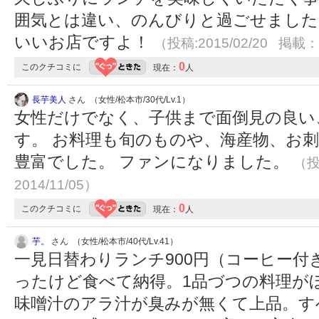
囲気とは違い、のんびりと過ごせました。
いいお店ですよ！
（投稿:2015/02/20 掲載：2
0
このクチコミに
現在：
人
長芋美人
さん （女性/松本市/30代/Lv.1）
女性だけでなく、子供まで面倒見の良い
す。 お料理も旬のものや、海産物、お刺
豊富でした。 ファンになりました。
（投
2014/11/05）
0
このクチコミに
現在：
人
芋。
さん （女性/松本市/40代/Lv.41）
一見日替わりランチ900円（コーヒー
ったけど食べて納得。1品づつの料理が
味噌汁のアラ汁が臭みが無くて上品。す