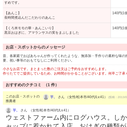
すめです。
【あんこ】
140円(1
長時間煮込んだこだわりのあんこ
【くろ米モモの華・あんこいり】
140円(1
黒豆おはぎに、アマランサスの実をまぶしました
お店・スポットからのメッセージ
昔、各家庭でおばあちゃんが作ってくれたような、無添加・手作りの素朴な味の
要、祝い事等のおもてなしにご利用ください。
小さなお店です。まとまった数のご注文はご予約をおすすめします。
作りたてでご提供しているため、お時間がかかることがございます。何卒ご了承
おすすめのクチコミ （
1
件）
このお店・スポットの
芋。
さん （女性/松本市/40代/Lv.41）
(投稿：2013/0
推薦者
芋。
さん （女性/松本市/40代/Lv.41）
ウェストファーム内にログハウス。しか
ャップに惹かれて入店。おはぎの種類が