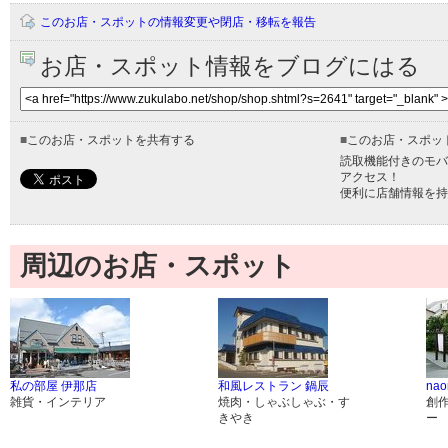
このお店・スポットの情報変更や閉店・移転を報告
お店・スポット情報をブログにはる
■
このお店・スポットを共有する
■
このお店・スポッ
読取機能付きのモバ
アクセス！
便利に店舗情報を持
周辺のお店・スポット
私の部屋 伊那店
和風レストラン 鍋辰
nao
雑貨・インテリア
焼肉・しゃぶしゃぶ・す
創
きやき
ー