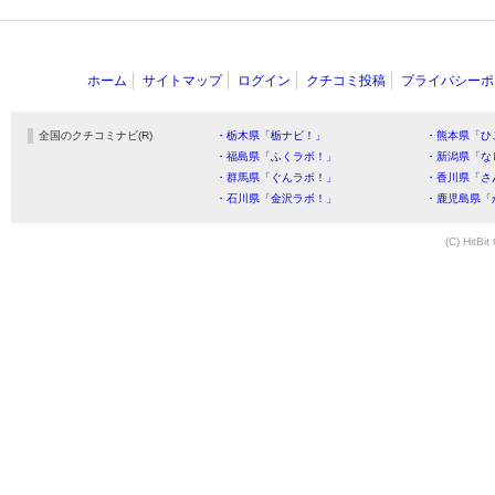
ホーム
サイトマップ
ログイン
クチコミ投稿
プライバシーポ
全国のクチコミナビ(R)
・栃木県「栃ナビ！」
・熊本県「ひ
・福島県「ふくラボ！」
・新潟県「な
・群馬県「ぐんラボ！」
・香川県「さ
・石川県「金沢ラボ！」
・鹿児島県「
(C) HitBit