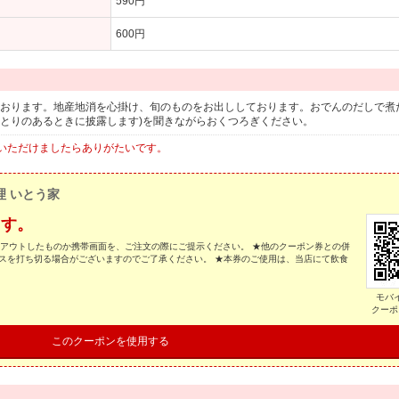
590円
600円
用意しております。地産地消を心掛け、旬のものをお出ししております。おでんのだしで
ゆとりのあるときに披露します)を聞きながらおくつろぎください。
いただけましたらありがたいです。
理 いとう家
ます。
トアウトしたものか携帯画面を、ご注文の際にご提示ください。 ★他のクーポン券との併
スを打ち切る場合がございますのでご了承ください。 ★本券のご使用は、当店にて飲食
モバ
クーポ
このクーポンを使用する