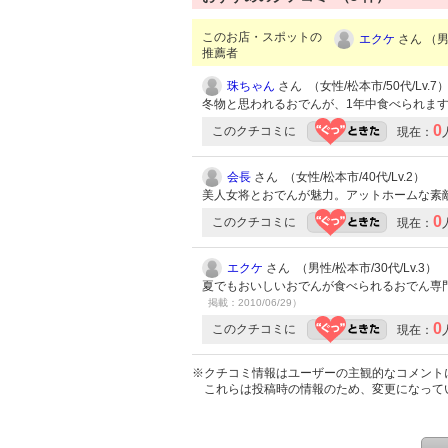
このお店・スポットの
エクケ
さん （男性
推薦者
珠ちゃん
さん （女性/松本市/50代/Lv.7
冬物と思われるおでんが、1年中食べられま
0
このクチコミに
現在：
会長
さん （女性/松本市/40代/Lv.2）
美人女将とおでんが魅力。アットホームな素
0
このクチコミに
現在：
エクケ
さん （男性/松本市/30代/Lv.3）
夏でもおいしいおでんが食べられるおでん専
掲載：2010/06/29）
0
このクチコミに
現在：
※クチコミ情報はユーザーの主観的なコメント
これらは投稿時の情報のため、変更になって