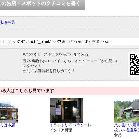
このお店・スポットのクチコミを書く
移転を報告
■
このお店・スポットをモバイルでみる
読取機能付きのモバイルなら、右のバーコードから簡単に
アクセス！
便利に店舗情報を持ち歩こう！
いる人はこちらも見ています
ろは本店
トラットリア ジラソーレ
八ヶ岳中央農
イタリア料理
校 八ヶ岳農場
食品