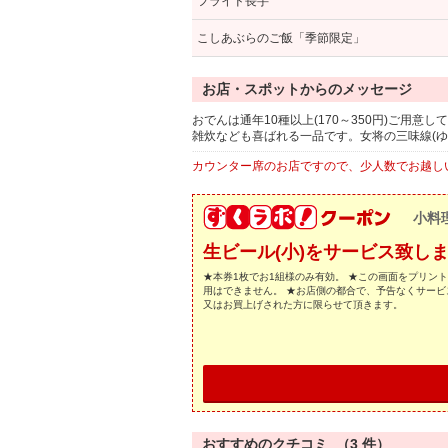
フライド長芋
こしあぶらのご飯「季節限定」
お店・スポットからのメッセージ
おでんは通年10種以上(170～350円)ご
雑炊なども喜ばれる一品です。女将の三味線(
カウンター席のお店ですので、少人数でお越し
小料
生ビール(小)をサービス致し
★本券1枚でお1組様のみ有効。 ★この画面をプリン
用はできません。 ★お店側の都合で、予告なくサービ
又はお買上げされた方に限らせて頂きます。
おすすめのクチコミ （
3
件）