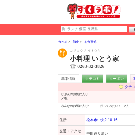
食べる
和食
お食事処
コリョウリ イトウヤ
小料理 いとう家
0263-32-3826
基本情報
クチコミ
クーポン
クチ
じぶんのお気に入り:
メモ:
みんなのお気に入り:
行ってみたい！…
2人
住所
松本市中央2-10-16
交通・アクセ
中町通り沿い