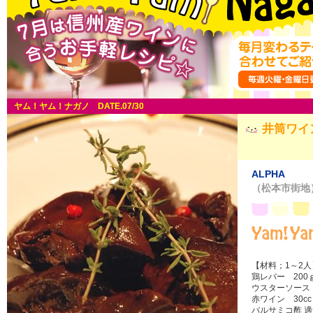
ヤム！ヤム！ナガノ DATE.07/30
井筒ワイ
ALPHA
（松本市街地
【材料；1～2人
鶏レバー 200
ウスターソース 
赤ワイン 30cc
バルサミコ酢 