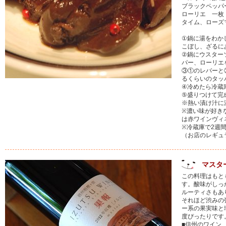
ブラックペッパ
ローリエ 一枚
タイム、ローズ
①鍋に湯をわか
こぼし、ざるに
②鍋にウスター
パー、ローリエ
③①のレバーと
るくらいのタッ
④冷めたら冷蔵
⑤盛りつけて完
※熱い漬け汁に
※濃い味が好き
は赤ワインヴィ
※冷蔵庫で2週
（お店のレギュ
マスタ
この料理はもと
す。酸味がしっ
ルーティさもあ
それほど渋みの
ー系の果実味と
度ぴったりです
■信州のワイン