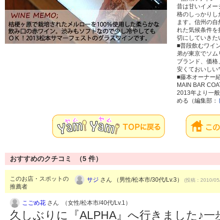
昔は甘いイメー
格のしっかりし
ます。信州の自
れた気候条件を
切にしていきた
■普段飲むワイ
弟が東京でソム
ブランド、価格
安くておいしい
■藤本オーナー
MAIN BAR C
2013年より
める（編集部：
おすすめのクチコミ （
5
件）
このお店・スポットの
サジ
さん （男性/松本市/30代/Lv.3）
(投稿：2010/05
推薦者
こごめ花
さん （女性/松本市/40代/Lv.1）
久しぶりに『ALPHA』へ行きました♪