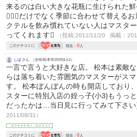
来るのは白い大きな花瓶に生けられた鮮
）だけでなく季節に合わせて替えるお
クテルを飲み慣れていない人はマスター
ってくれます
（投稿:2011/11/20 掲載：201
0
このクチコミに
現在：
人
しば
さん （女性/松本市/20代/Lv.2）
一言で言うと大好きな店。 松本は素敵
らは落ち着いた雰囲気のマスターがスマ
す。 松本ぼんぼんの時も開店しており
スターに特別入店の姪っ子(小3)もうっ
だったかは…当日見に行ってみて下さい
2011/08/31）
「キラキラナガノ」のクチコミ
0
このクチコミに
現在：
人