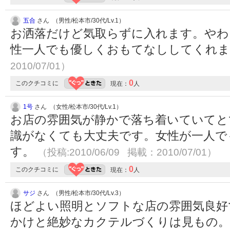
五合
さん （男性/松本市/30代/Lv.1）
お洒落だけど気取らずに入れます。やわ
性一人でも優しくおもてなししてくれ
2010/07/01）
0
このクチコミに
現在：
人
1号
さん （女性/松本市/30代/Lv.1）
お店の雰囲気が静かで落ち着いていてと
識がなくても大丈夫です。女性が一人で
す。
（投稿:2010/06/09 掲載：2010/07/01）
0
このクチコミに
現在：
人
サジ
さん （男性/松本市/30代/Lv.3）
ほどよい照明とソフトな店の雰囲気良好
かけと絶妙なカクテルづくりは見もの。