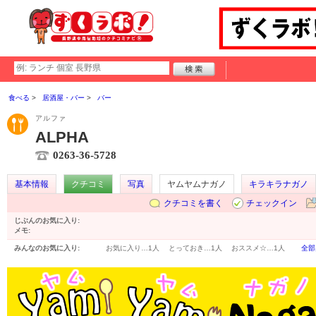
食べる
居酒屋・バー
バー
アルファ
ALPHA
0263-36-5728
基本情報
クチコミ
写真
ヤムヤムナガノ
キラキラナガノ
クチコミを書く
チェックイン
じぶんのお気に入り:
メモ:
みんなのお気に入り:
お気に入り…
1人
とっておき…
1人
おススメ☆…
1人
全部