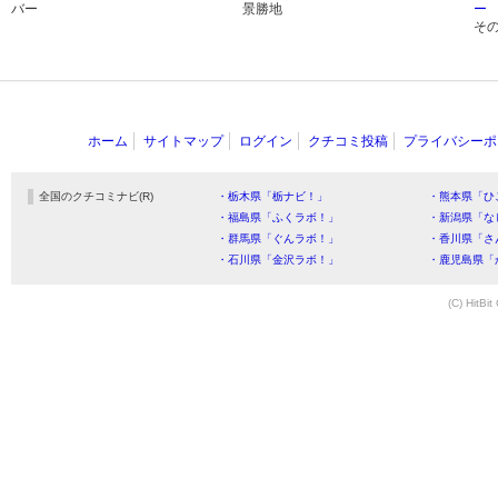
バー
景勝地
ー
そ
ホーム
サイトマップ
ログイン
クチコミ投稿
プライバシーポ
全国のクチコミナビ(R)
・栃木県「栃ナビ！」
・熊本県「ひ
・福島県「ふくラボ！」
・新潟県「な
・群馬県「ぐんラボ！」
・香川県「さ
・石川県「金沢ラボ！」
・鹿児島県「
(C) HitBit