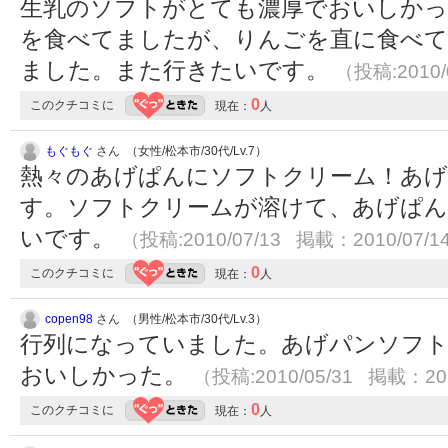
生乳のソフトがとても濃厚でおいしかっ
を食べてましたが、りんごを直に食べて
ました。また行きたいです。
（投稿:2010/
0
このクチコミに
現在：
人
もぐもぐ
さん （女性/松本市/30代/Lv.7）
熱々のあげぱんにソフトクリーム！あ
す。ソフトクリームが溶けて、あげぱん
いです。
（投稿:2010/07/13 掲載：2010/07/1
0
このクチコミに
現在：
人
copen98
さん （男性/松本市/30代/Lv.3）
行列になっていました。あげパンソフ
おいしかった。
（投稿:2010/05/31 掲載：201
0
このクチコミに
現在：
人