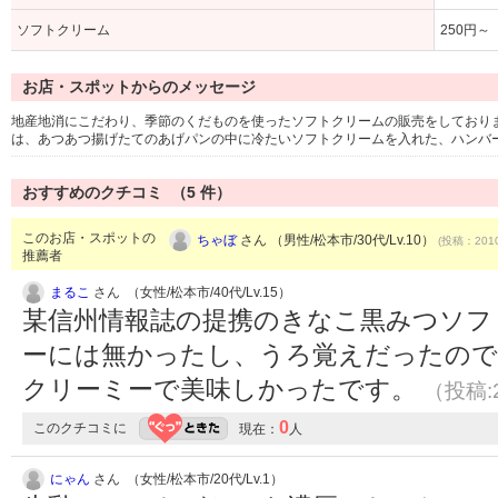
ソフトクリーム
250円～
お店・スポットからのメッセージ
地産地消にこだわり、季節のくだものを使ったソフトクリームの販売をしており
は、あつあつ揚げたてのあげパンの中に冷たいソフトクリームを入れた、ハンバ
おすすめのクチコミ （
5
件）
このお店・スポットの
ちゃぼ
さん （男性/松本市/30代/Lv.10）
(投稿：2010
推薦者
まるこ
さん （女性/松本市/40代/Lv.15）
某信州情報誌の提携のきなこ黒みつソフ
ーには無かったし、うろ覚えだったので
クリーミーで美味しかったです。
（投稿:2
0
このクチコミに
現在：
人
にゃん
さん （女性/松本市/20代/Lv.1）