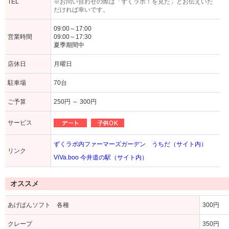
TEL
※お問い合わせの際は「ずくラボ！を見た」とお伝えいた
だければ幸いです。
09:00～17:00
営業時間
09:00～17:30
夏季期間中
店休日
月曜日
駐車場
70台
ご予算
250円 ～ 300円
サービス
ずくラボ内ファーマーズガーデン うちだ（サイト内）
リンク
ViVa.boo 今井道の駅（サイト内）
オススメ
あげぱんソフト 各種
300円
クレープ
350円