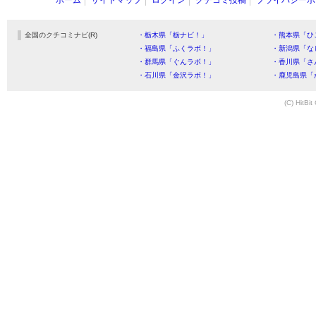
ホーム
サイトマップ
ログイン
クチコミ投稿
プライバシーポ
全国のクチコミナビ(R)
・栃木県「栃ナビ！」
・熊本県「ひ
・福島県「ふくラボ！」
・新潟県「な
・群馬県「ぐんラボ！」
・香川県「さ
・石川県「金沢ラボ！」
・鹿児島県「
(C) HitBit