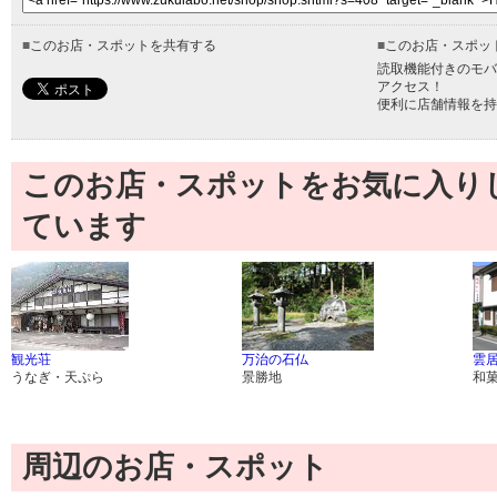
■
このお店・スポットを共有する
■
このお店・スポッ
読取機能付きのモバ
アクセス！
便利に店舗情報を持
このお店・スポットをお気に入り
ています
観光荘
万治の石仏
雲
うなぎ・天ぷら
景勝地
和
周辺のお店・スポット