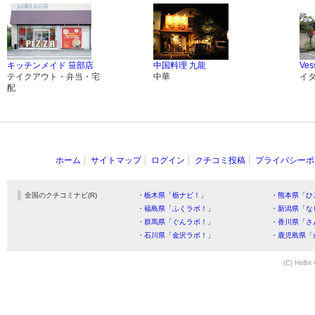
キッチンメイド 笹部店
中国料理 九龍
Ves
テイクアウト・弁当・宅
中華
イ
配
ホーム
サイトマップ
ログイン
クチコミ投稿
プライバシーポ
全国のクチコミナビ(R)
・栃木県「栃ナビ！」
・熊本県「ひ
・福島県「ふくラボ！」
・新潟県「な
・群馬県「ぐんラボ！」
・香川県「さ
・石川県「金沢ラボ！」
・鹿児島県「
(C) HitBit