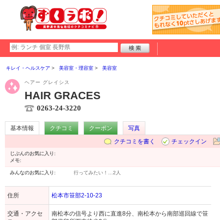
キレイ・ヘルスケア
美容室・理容室
美容室
ヘアー グレイシス
HAIR GRACES
0263-24-3220
基本情報
クチコミ
クーポン
写真
クチコミを書く
チェックイン
じぶんのお気に入り:
メモ:
みんなのお気に入り:
行ってみたい！…
2人
住所
松本市笹部2-10-23
交通・アクセ
南松本の信号より西に直進8分、南松本から南部巡回線で笹