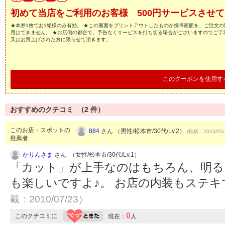
初めて当店をご利用のお客様 500円サービスさせ
★本券1枚でお1組様のみ有効。 ★この画面をプリントアウトしたものか携帯画面を、ご注文の
用はできません。 ★お店側の都合で、予告なくサービスを打ち切る場合がございますのでご了
又はお買上げされた方に限らせて頂きます。
このクーポンを使用す
おすすめのクチコミ （
2
件）
このお店・スポットの
884
さん （男性/松本市/30代/Lv.2）
(投稿：2010/05/
推薦者
かりんさま
さん （女性/松本市/30代/Lv.1）
「カット」が上手なのはもちろん、明る
も楽しいですよ♪。 お店の内装もステ
載：2010/07/23）
0
このクチコミに
現在：
人