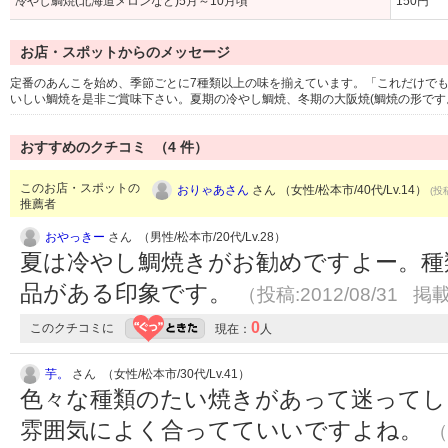
冷やし鯛焼(北海道メロンなど)5月～10月頃
150円
お店・スポットからのメッセージ
定番のあんこを始め、季節ごとに7種類以上の味を揃えています。「これだけで
いしい鯛焼を是非ご賞味下さい。夏期の冷やし鯛焼、冬期の大阪焼(鯛焼の形です
おすすめのクチコミ （
4
件）
このお店・スポットの
おりゃあさん
さん （女性/松本市/40代/Lv.14）
(投
推薦者
おやっきー
さん （男性/松本市/20代/Lv.28）
夏は冷やし鯛焼きがお勧めですよー。種
品がある印象です。
（投稿:2012/08/31 掲載
0
このクチコミに
現在：
人
芋。
さん （女性/松本市/30代/Lv.41）
色々な種類のたい焼きがあって迷ってし
雰囲気によく合ってていいですよね。
（