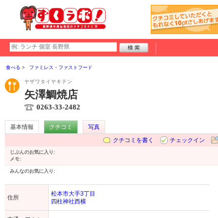
食べる
ファミレス・ファストフード
ヤザワタイヤキテン
矢澤鯛焼店
0263-33-2482
基本情報
クチコミ
写真
クチコミを書く
チェックイン
じぶんのお気に入り:
メモ:
みんなのお気に入り:
松本市大手3丁目
住所
四柱神社西横