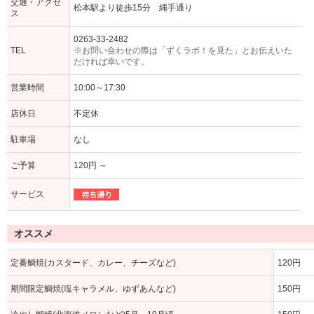
交通・アクセ
松本駅より徒歩15分 縄手通り
ス
0263-33-2482
TEL
※お問い合わせの際は「ずくラボ！を見た」とお伝えいた
だければ幸いです。
営業時間
10:00～17:30
店休日
不定休
駐車場
なし
ご予算
120円 ～
サービス
オススメ
定番鯛焼(カスタード、カレー、チーズなど)
120円
期間限定鯛焼(塩キャラメル、ゆずあんなど)
150円