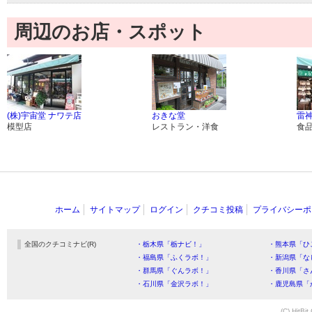
周辺のお店・スポット
(株)宇宙堂 ナワテ店
おきな堂
雷
模型店
レストラン・洋食
食
ホーム
サイトマップ
ログイン
クチコミ投稿
プライバシーポ
全国のクチコミナビ(R)
・栃木県「栃ナビ！」
・熊本県「ひ
・福島県「ふくラボ！」
・新潟県「な
・群馬県「ぐんラボ！」
・香川県「さ
・石川県「金沢ラボ！」
・鹿児島県「
(C) HitBit