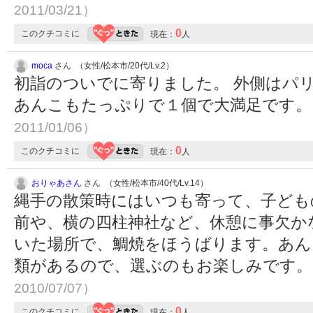
2011/03/21）
0
このクチコミに
現在：
人
moca
さん （女性/松本市/20代/Lv.2）
初詣のついでに寄りました。 外側はパ
あんこもたっぷりで１個で大満足です
2011/01/06）
0
このクチコミに
現在：
人
おりゃあさん
さん （女性/松本市/40代/Lv.14）
縄手の散策時にはいつも寄って、子ども
前や、横の四柱神社など、休憩に事欠か
いた場所で、鯛焼をほうばります。あん
類があるので、選ぶのもお楽しみです
2010/07/07）
0
このクチコミに
現在：
人