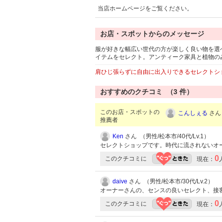
当店ホームページをご覧ください。
お店・スポットからのメッセージ
服が好きな幅広い世代の方が楽しく良い物を選
イテムをセレクト。アンティーク家具と植物の
肩ひじ張らずに自由に出入りできるセレクトシ
おすすめのクチコミ （
3
件）
このお店・スポットの
こんしぇる
さん 
推薦者
Ken
さん （男性/松本市/40代/Lv.1）
セレクトショップです。時代に流されないオ
0
このクチコミに
現在：
daive
さん （男性/松本市/30代/Lv.2）
オーナーさんの、センスの良いセレクト、接
0
このクチコミに
現在：