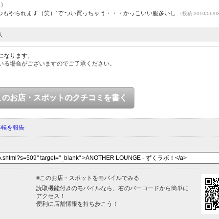
3）
もやられます（笑）’で’つい買っちゃう・・・かっこいい服多いし
（投稿:2010/06/
人
になります。
いる場合がございますのでご了承ください。
このお店・スポットのクチコミを書く
移転を報告
■
このお店・スポットをモバイルでみる
読取機能付きのモバイルなら、右のバーコードから簡単に
アクセス！
便利に店舗情報を持ち歩こう！