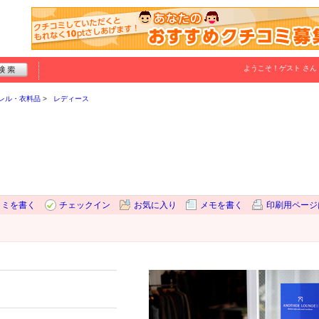
ようこそ！
ゲスト
さん
レル・衣料品
レディース
コミを書く
チェックイン
お気に入り
メモを書く
印刷用ページ