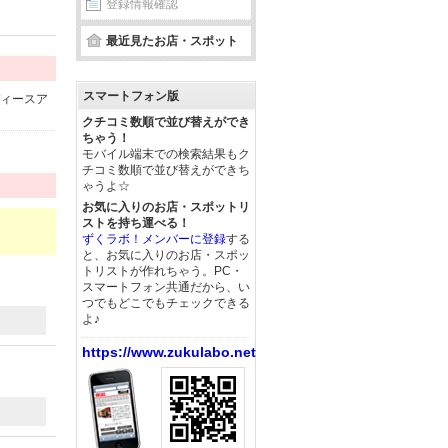
登録情報確認
最近見たお店・スポット
スマートフォン版
ディースア
クチコミ数順で並び替えができ
ちゃう！
モバイル端末での検索結果もク
チコミ数順で並び替えができち
ゃうよ☆
お気に入りのお店・スポットリ
ストを持ち運べる！
ずくラボ！メンバーに登録
する
と、お気に入りのお店・スポッ
トリストが作れちゃう。PC・
スマートフォン共通だから、い
つでもどこでもチェックできる
よ♪
https://www.zukulabo.net/