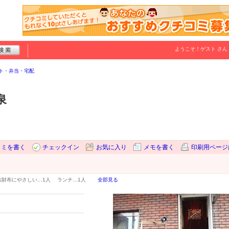
ようこそ！
ゲスト
さん
ト・弁当・宅配
泉
コミを書く
チェックイン
お気に入り
メモを書く
印刷用ページ
お財布にやさしい…
1人
ランチ…
1人
全部見る