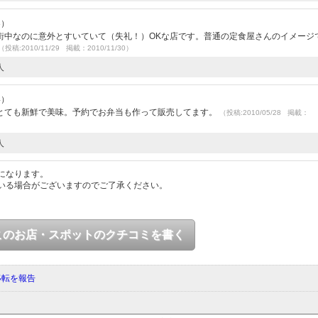
3）
街中なのに意外とすいていて（失礼！）OKな店です。普通の定食屋さんのイメージ
（投稿:2010/11/29 掲載：2010/11/30）
人
4）
とても新鮮で美味。予約でお弁当も作って販売してます。
（投稿:2010/05/28 掲載：
人
になります。
いる場合がございますのでご了承ください。
このお店・スポットのクチコミを書く
移転を報告