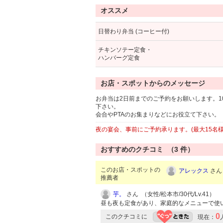
オススメ
日替わり弁当 (コーヒー付)
チキンソテー定食・
ハンバーグ定食
お店・スポットからのメッセージ
お弁当は2日前までのご予約をお願いします。1
下さい。
会合やPTAのお集まりなどにお役立て下さい。
夜の宴会、事前にご予約承ります。(最大15名様
おすすめのクチコミ （
3
件）
このお店・スポットの
アレックス
さん 
推薦者
芋。
さん （女性/松本市/30代/Lv.41）
昼も夜も定食があり、家庭的なメニューで使
0
このクチコミに
現在：