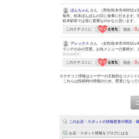
ぼんちゃん
さん （男性/松本市/40代/Lv.
毎年、松本ぼんぼんの日に食事に行きます。
松本駅前では逆に貴重なのかなと思います。
0
このクチコミに
現在：
アレックス
さん （女性/松本市/30代/Lv.
ランチのみの営業。お魚メニューの素材が、
2010/08/04）
0
このクチコミに
現在：
※クチコミ情報はユーザーの主観的なコメント
これらは投稿時の情報のため、変更になって
このお店・スポットの情報変更や閉店・
お店・スポット情報をブログにはる