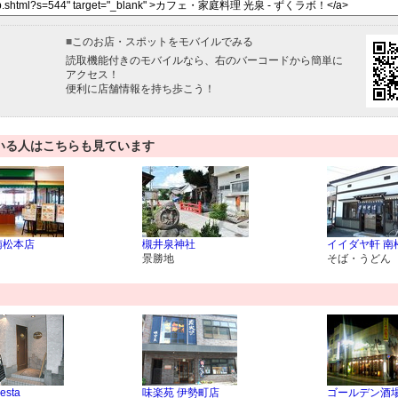
■
このお店・スポットをモバイルでみる
読取機能付きのモバイルなら、右のバーコードから簡単に
アクセス！
便利に店舗情報を持ち歩こう！
いる人はこちらも見ています
南松本店
槻井泉神社
イイダヤ軒 南
景勝地
そば・うどん
iesta
味楽苑 伊勢町店
ゴールデン酒場