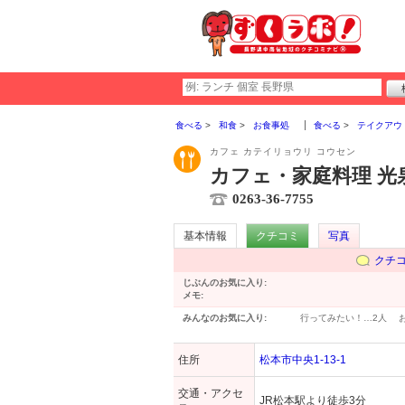
食べる
和食
お食事処
食べる
テイクアウ
カフェ カテイリョウリ コウセン
カフェ・家庭料理 光
0263-36-7755
基本情報
クチコミ
写真
クチ
じぶんのお気に入り:
メモ:
みんなのお気に入り:
行ってみたい！…
2人
住所
松本市中央1-13-1
交通・アクセ
JR松本駅より徒歩3分