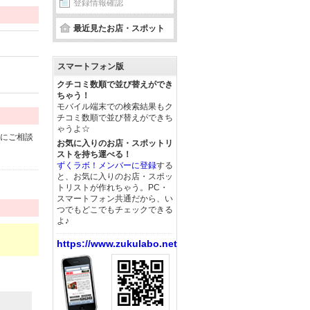
登録情報確認
最近見たお店・スポット
スマートフォン版
クチコミ数順で並び替えができ
ちゃう！
モバイル端末での検索結果もク
チコミ数順で並び替えができち
ゃうよ☆
軽にご相談
お気に入りのお店・スポットリ
ストを持ち運べる！
ずくラボ！メンバーに登録
する
と、お気に入りのお店・スポッ
トリストが作れちゃう。PC・
スマートフォン共通だから、い
つでもどこでもチェックできる
よ♪
https://www.zukulabo.net/