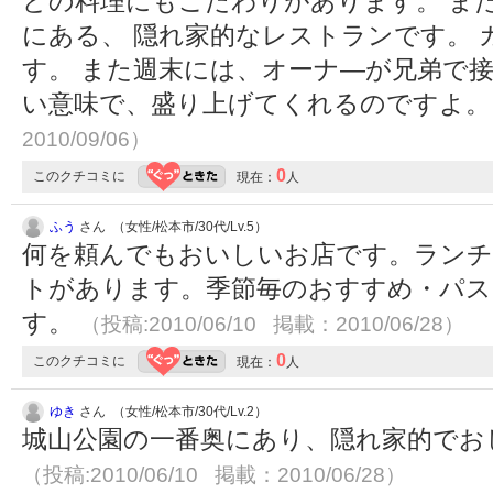
どの料理にもこだわりがあります。 ま
にある、 隠れ家的なレストランです。
す。 また週末には、オーナ―が兄弟で
い意味で、盛り上げてくれるのですよ
2010/09/06）
0
このクチコミに
現在：
人
ふう
さん （女性/松本市/30代/Lv.5）
何を頼んでもおいしいお店です。ランチ
トがあります。季節毎のおすすめ・パス
す。
（投稿:2010/06/10 掲載：2010/06/28）
0
このクチコミに
現在：
人
ゆき
さん （女性/松本市/30代/Lv.2）
城山公園の一番奥にあり、隠れ家的でお
（投稿:2010/06/10 掲載：2010/06/28）