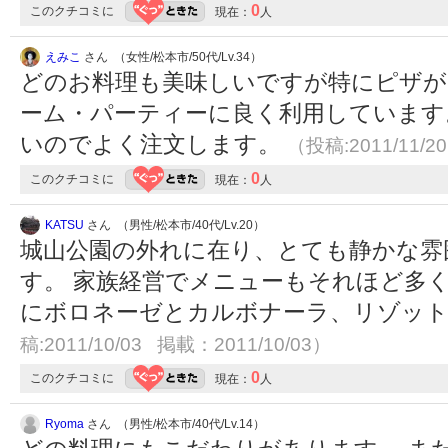
0
このクチコミに
現在：
人
えみこ
さん （女性/松本市/50代/Lv.34）
どのお料理も美味しいですが特にピザが
ーム・パーティーに良く利用しています
いのでよく注文します。
（投稿:2011/11/2
0
このクチコミに
現在：
人
KATSU
さん （男性/松本市/40代/Lv.20）
城山公園の外れに在り、とても静かな雰
す。 家族経営でメニューもそれほど多
にボロネーゼとカルボナーラ、リゾッ
稿:2011/10/03 掲載：2011/10/03）
0
このクチコミに
現在：
人
Ryoma
さん （男性/松本市/40代/Lv.14）