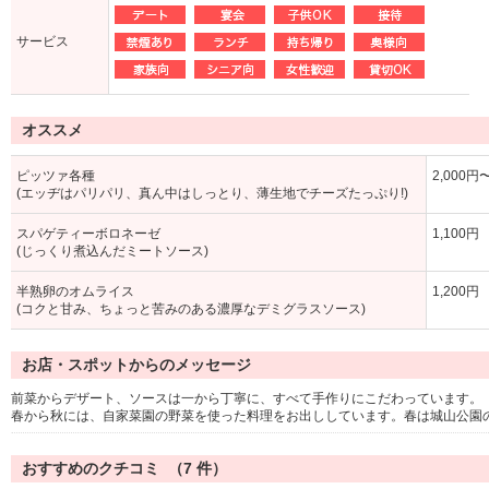
サービス
オススメ
ピッツァ各種
2,000円
(エッヂはパリパリ、真ん中はしっとり、薄生地でチーズたっぷり!)
スパゲティーボロネーゼ
1,100円
(じっくり煮込んだミートソース)
半熟卵のオムライス
1,200円
(コクと甘み、ちょっと苦みのある濃厚なデミグラスソース)
お店・スポットからのメッセージ
前菜からデザート、ソースは一から丁寧に、すべて手作りにこだわっています。
春から秋には、自家菜園の野菜を使った料理をお出ししています。春は城山公園
おすすめのクチコミ （
7
件）