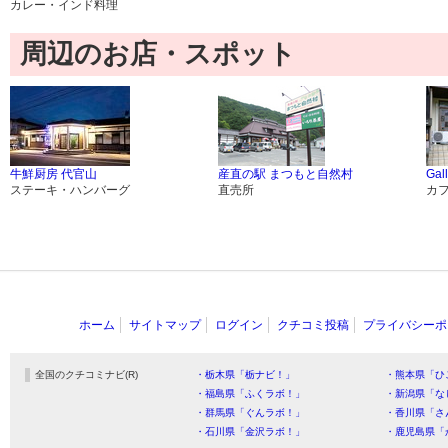
カレー・インド料理
周辺のお店・スポット
牛鮮厨房 代官山
産直の駅 まつもと自然村
Ga
ステーキ・ハンバーグ
直売所
カ
ホーム
サイトマップ
ログイン
クチコミ投稿
プライバシーポ
全国のクチコミナビ(R)
・栃木県「栃ナビ！」
・熊本県「ひ
・福島県「ふくラボ！」
・新潟県「な
・群馬県「ぐんラボ！」
・香川県「さ
・石川県「金沢ラボ！」
・鹿児島県「