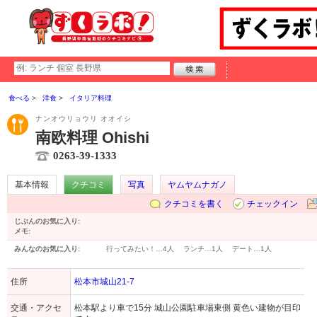
食べる
洋食
イタリア料理
ナンオウリョウリ オオイシ
南欧料理 Ohishi
0263-39-1333
基本情報
クチコミ
写真
ヤムヤムナガノ
クチコミを書く
チェックイン
じぶんのお気に入り:
メモ:
みんなのお気に入り:
行ってみたい！…
4人
ランチ…
1人
デート…
1人
住所
松本市城山21-7
交通・アクセ
松本駅より車で15分 城山公園駐車場東側 黄色い建物が目印