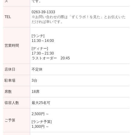
ス
です。
0263-39-1333
TEL
※お問い合わせの際は「ずくラボ！を見た」とお伝えいた
だければ幸いです。
[ランチ]
11:30～14:00
営業時間
[ディナー]
17:30～21:30
ラストオーダー 20:45
店休日
不定休
駐車場
3台
席数
18席
収容人数
最大25名可
2,500円 ～
ご予算
[ランチ予算]
1,300円 ～