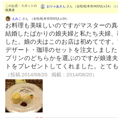
このお店・スポットの
おりゃあさん
さん （女性/松本市/40代/Lv.14）
(投
推薦者
えみこ
さん （女性/松本市/50代/Lv.34）
お料理も美味しいのですがマスターの真
結婚したばかりの娘夫婦と私たち夫婦、
した。娘の夫はこのお店は初めてです。
デザート・珈琲のセットを注文しました
プリンのどちらかを選ぶのですが娘達夫
トをプレゼントしてくれました。とて
（投稿:2014/08/20 掲載：2014/08/20）