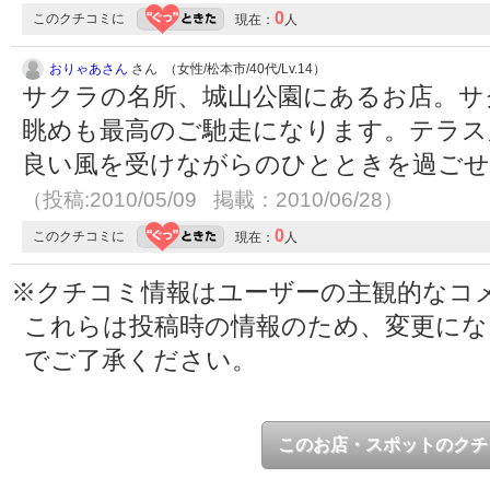
0
このクチコミに
現在：
人
おりゃあさん
さん （女性/松本市/40代/Lv.14）
サクラの名所、城山公園にあるお店。サ
眺めも最高のご馳走になります。テラス
良い風を受けながらのひとときを過ごせ
（投稿:2010/05/09 掲載：2010/06/28）
0
このクチコミに
現在：
人
※クチコミ情報はユーザーの主観的なコ
これらは投稿時の情報のため、変更に
でご了承ください。
このお店・スポットのクチ