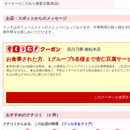
オーナーのこだわり麻婆豆腐(単品)
お店・スポットからのメッセージ
ランチはボリュームメインのメニューになっております。中華料理の熱々感を大
格中華をお楽しみいただけます。
四川乃華 南松本店
お食事された方、1グループ5名様まで杏仁豆腐サー
★本券1枚でお1組様のみ有効。 ★この画面をプリントアウトしたものか携帯画面を、ご注文の
用はできません。 ★お店側の都合で、予告なくサービスを打ち切る場合がございますのでご了
又はお買上げされた方に限らせて頂きます。
このクーポンを使用す
おすすめのクチコミ （
1
件）
クチコミからみる、このお店の特長 [
フィルタをクリア
]