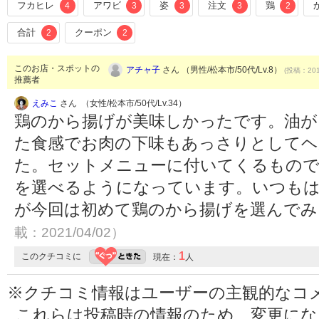
フカヒレ
アワビ
姿
注文
鶏
4
3
3
3
2
合計
クーポン
2
2
このお店・スポットの
アチャ子
さん （男性/松本市/50代/Lv.8）
(投稿：201
推薦者
えみこ
さん （女性/松本市/50代/Lv.34）
鶏のから揚げが美味しかったです。油が
た食感でお肉の下味もあっさりとしてヘ
た。セットメニューに付いてくるもの
を選べるようになっています。いつもは
が今回は初めて鶏のから揚げを選んで
載：2021/04/02）
1
このクチコミに
現在：
人
※クチコミ情報はユーザーの主観的なコ
これらは投稿時の情報のため、変更に