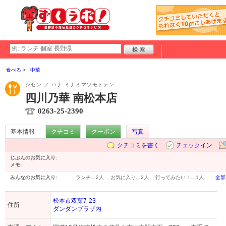
食べる
中華
シセン ノ ハナ ミナミマツモトテン
四川乃華 南松本店
0263-25-2390
基本情報
クチコミ
クーポン
写真
クチコミを書く
チェックイン
じぶんのお気に入り:
メモ:
みんなのお気に入り:
ランチ…
2人
お気に入り…
2人
行ってみたい！…
1人
全部
松本市双葉7-23
住所
ダンダンプラザ内