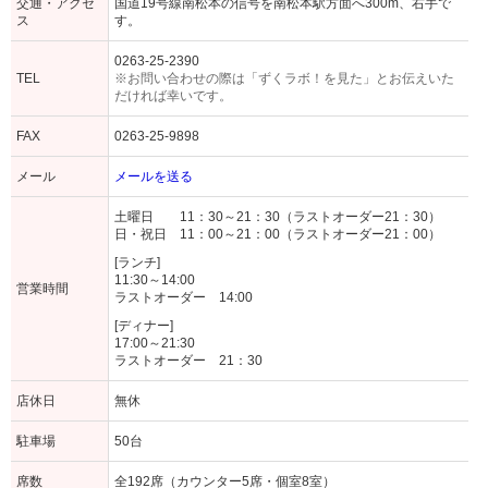
交通・アクセ
国道19号線南松本の信号を南松本駅方面へ300m、右手で
ス
す。
0263-25-2390
TEL
※お問い合わせの際は「ずくラボ！を見た」とお伝えいた
だければ幸いです。
FAX
0263-25-9898
メール
メールを送る
土曜日 11：30～21：30（ラストオーダー21：30）
日・祝日 11：00～21：00（ラストオーダー21：00）
[ランチ]
11:30～14:00
営業時間
ラストオーダー 14:00
[ディナー]
17:00～21:30
ラストオーダー 21：30
店休日
無休
駐車場
50台
席数
全192席（カウンター5席・個室8室）