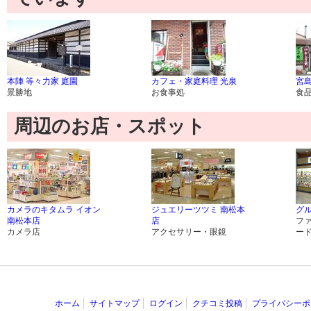
本陣 等々力家 庭園
カフェ・家庭料理 光泉
宮
景勝地
お食事処
食
周辺のお店・スポット
カメラのキタムラ イオン
ジュエリーツツミ 南松本
グ
南松本店
店
フ
カメラ店
アクセサリー・眼鏡
ー
ホーム
サイトマップ
ログイン
クチコミ投稿
プライバシーポ