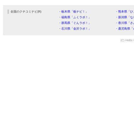
全国のクチコミナビ(R)
・栃木県「栃ナビ！」
・熊本県「ひ
・福島県「ふくラボ！」
・新潟県「な
・群馬県「ぐんラボ！」
・香川県「さ
・石川県「金沢ラボ！」
・鹿児島県「
(C) HitBit