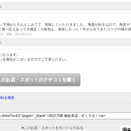
人
い下地がとろんとしみてて、美味しくいただきました。 海老が好きなので、海老チ
て食べ応えあって大満足！小龍包も、美味しかった！中から出てきたスープの味が
/14 掲載：2011/03/15）
人
になります。
いる場合がございますのでご了承ください。
このお店・スポットのクチコミを書く
移転を報告
■
このお店・スポットをモバイルでみる