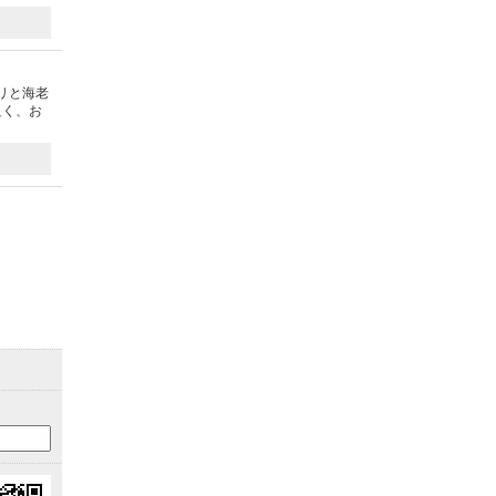
リと海老
良く、お