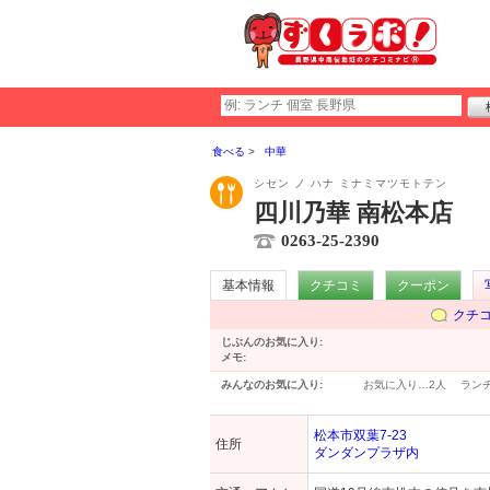
食べる
中華
シセン ノ ハナ ミナミマツモトテン
四川乃華 南松本店
0263-25-2390
基本情報
クチコミ
クーポン
クチ
じぶんのお気に入り:
メモ:
みんなのお気に入り:
お気に入り…
2人
ラン
松本市双葉7-23
住所
ダンダンプラザ内