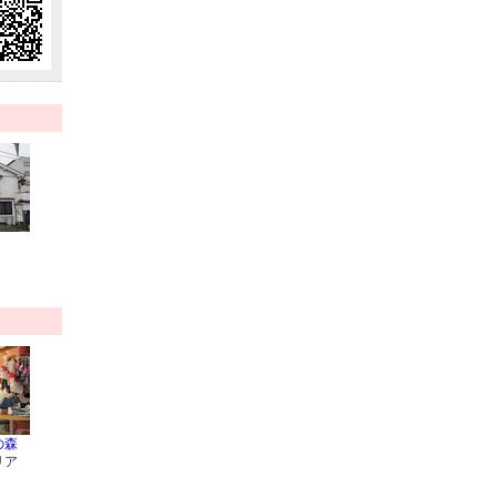
の森
リア