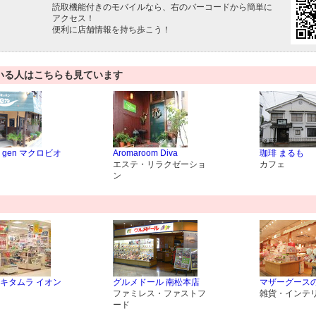
読取機能付きのモバイルなら、右のバーコードから簡単に
アクセス！
便利に店舗情報を持ち歩こう！
いる人はこちらも見ています
 gen マクロビオ
Aromaroom Diva
珈琲 まるも
エステ・リラクゼーショ
カフェ
ン
キタムラ イオン
グルメドール 南松本店
マザーグース
ファミレス・ファストフ
雑貨・インテ
ード