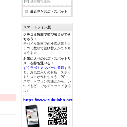
登録情報確認
最近見たお店・スポット
スマートフォン版
クチコミ数順で並び替えができ
ちゃう！
モバイル端末での検索結果もク
チコミ数順で並び替えができち
ゃうよ☆
お気に入りのお店・スポットリ
ストを持ち運べる！
ずくラボ！メンバーに登録
する
と、お気に入りのお店・スポッ
トリストが作れちゃう。PC・
スマートフォン共通だから、い
つでもどこでもチェックできる
よ♪
https://www.zukulabo.net/