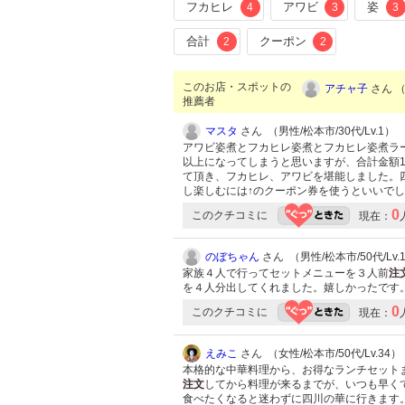
フカヒレ
アワビ
姿
4
3
3
合計
クーポン
2
2
このお店・スポットの
アチャ子
さん （
推薦者
マスタ
さん （男性/松本市/30代/Lv.1）
アワビ姿煮とフカヒレ姿煮とフカヒレ姿煮ラ
以上になってしまうと思いますが、合計金額1
て頂き、フカヒレ、アワビを堪能しました。
し楽しむには↑のクーポン券を使うといいで
0
このクチコミに
現在：
のぼちゃん
さん （男性/松本市/50代/Lv.
家族４人で行ってセットメニューを３人前
注
を４人分出してくれました。嬉しかったです
0
このクチコミに
現在：
えみこ
さん （女性/松本市/50代/Lv.34）
本格的な中華料理から、お得なランチセット
注文
してから料理が来るまでが、いつも早く
食べたくなると迷わずに四川の華に行きます