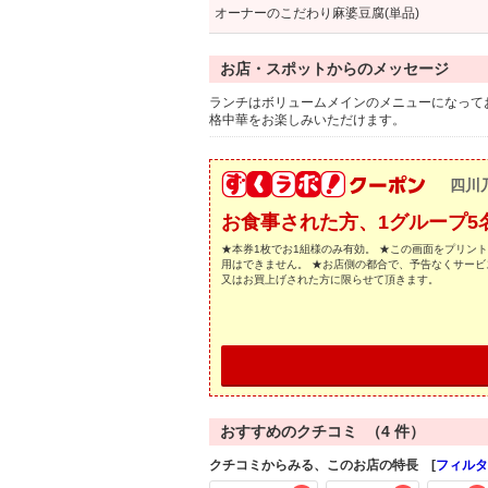
オーナーのこだわり麻婆豆腐(単品)
お店・スポットからのメッセージ
ランチはボリュームメインのメニューになって
格中華をお楽しみいただけます。
四川
お食事された方、1グループ5
★本券1枚でお1組様のみ有効。 ★この画面をプリン
用はできません。 ★お店側の都合で、予告なくサービ
又はお買上げされた方に限らせて頂きます。
おすすめのクチコミ （
4
件）
クチコミからみる、このお店の特長 [
フィルタ