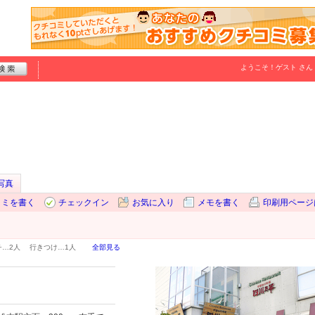
ようこそ！
ゲスト
さん
写真
コミを書く
チェックイン
お気に入り
メモを書く
印刷用ページ
チ…
2人
行きつけ…
1人
全部見る