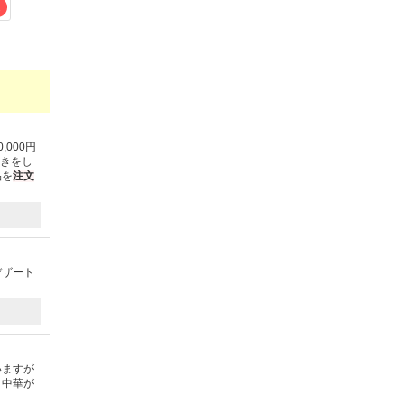
2
,000円
引きをし
品を
注文
デザート
いますが
。中華が