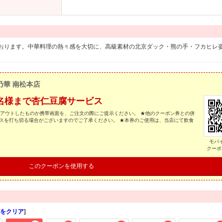
おります。中華料理の熱々感を大切に、高級素材の北京ダック・熊の手・フカヒレ
乃華 南松本店
名様まで杏仁豆腐サービス
トアウトしたものか携帯画面を、ご注文の際にご提示ください。 ★他のクーポン券との併
スを打ち切る場合がございますのでご了承ください。 ★本券のご使用は、当店にて飲食
モバ
クーポ
このクーポンを使用する
をクリア
]