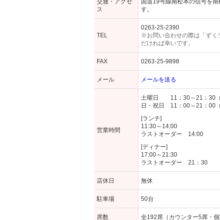
交通・アクセ
国道19号線南松本の信号を南
ス
す。
0263-25-2390
TEL
※お問い合わせの際は「ずく
だければ幸いです。
FAX
0263-25-9898
メール
メールを送る
土曜日 11：30～21：30
日・祝日 11：00～21：00
[ランチ]
11:30～14:00
営業時間
ラストオーダー 14:00
[ディナー]
17:00～21:30
ラストオーダー 21：30
店休日
無休
駐車場
50台
席数
全192席（カウンター5席・個