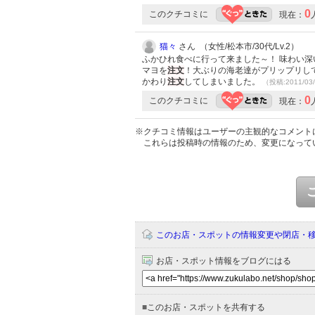
0
このクチコミに
現在：
猫々
さん （女性/松本市/30代/Lv.2）
ふかひれ食べに行って来ました～！ 味わい深
マヨを
注文
！大ぶりの海老達がプリップリし
かわり
注文
してしまいました。
（投稿:2011/03
0
このクチコミに
現在：
※クチコミ情報はユーザーの主観的なコメント
これらは投稿時の情報のため、変更になって
このお店・スポットの情報変更や閉店・
お店・スポット情報をブログにはる
■
このお店・スポットを共有する